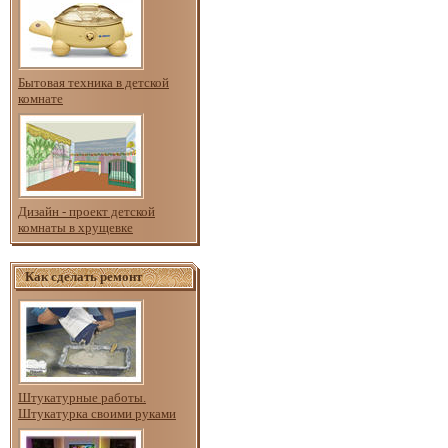
Бытовая техника в детской
комнате
Дизайн - проект детской
комнаты в хрущевке
Как сделать ремонт
Штукатурные работы.
Штукатурка своими руками