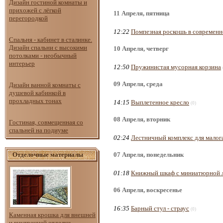
Дизайн гостиной комнаты и
прихожей с лёгкой
11 Апреля, пятница
перегородкой
12:22
Помпезная роскошь в современн
Спальня - кабинет в сталинке.
Дизайн спальни с высокими
10 Апреля, четверг
потолками - необычный
интерьер
12:50
Пружинистая мусорная корзина
09 Апреля, среда
Дизайн ванной комнаты с
душевой кабинкой в
прохладных тонах
14:15
Выплетенное кресло
(0)
08 Апреля, вторник
Гостиная, совмещенная со
спальней на подиуме
02:24
Лестничный комплекс для малог
Отделочные материалы
07 Апреля, понедельник
01:18
Книжный шкаф с миниатюрной 
06 Апреля, воскресенье
16:35
Барный стул - страус
(0)
Каменная крошка для внешней
и внутренней отделки.