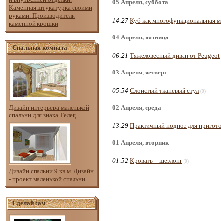
05 Апреля, суббота
Каменная штукатурка своими
руками. Производители
14:27
Куб как многофункциональная м
каменной крошки
04 Апреля, пятница
Спальная комната
06:21
Тяжеловесный диван от Peugeot
03 Апреля, четверг
05:54
Слоистый тканевый стул
(0)
Дизайн интерьера маленькой
02 Апреля, среда
спальни для знака Телец
13:29
Практичный поднос для пригото
01 Апреля, вторник
01:52
Кровать – шезлонг
(0)
Дизайн спальни 9 кв м. Дизайн
- проект маленькой спальни
Сделай сам