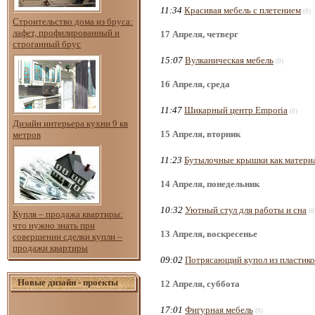
11:34
Красивая мебель с плетением
(0)
Строительство дома из бруса:
лафет, профилированный и
17 Апреля, четверг
строганный брус
15:07
Вулканическая мебель
(0)
16 Апреля, среда
11:47
Шикарный центр Emporia
(0)
Дизайн интерьера кухни 9 кв
15 Апреля, вторник
метров
11:23
Бутылочные крышки как матери
14 Апреля, понедельник
10:32
Уютный стул для работы и сна
(0
Купля – продажа квартиры:
что нужно знать при
13 Апреля, воскресенье
совершении сделки купли –
продажи квартиры
09:02
Потрясающий купол из пластик
Новые дизайн - проекты
12 Апреля, суббота
17:01
Фигурная мебель
(0)