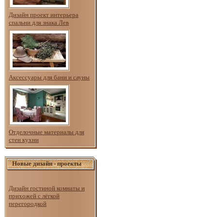
Дизайн проект интерьера
спальни для знака Лев
Аксессуары для бани и сауны
Отделочные материалы для
стен кухни
Новые дизайн - проекты
Дизайн гостиной комнаты и
прихожей с лёгкой
перегородкой