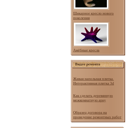
Шикарное кресло нового
поколения
Амёбные кресла
Видео ремонта
Живая напольная плитка.
Интерактивная плитка 3d
Как сделать деревянную
межкомнатную арку
Образец договора на
проведение ремонтных работ