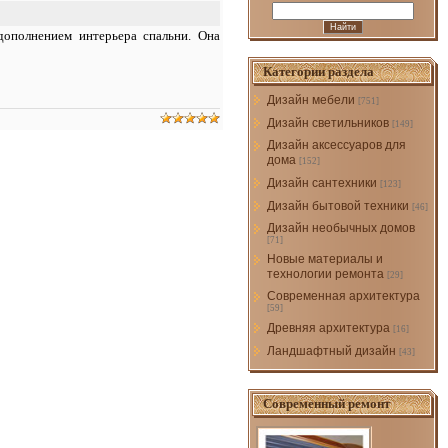
дополнением интерьера спальни. Она
Категории раздела
Дизайн мебели
[751]
Дизайн светильников
[149]
Дизайн аксессуаров для
дома
[152]
Дизайн сантехники
[123]
Дизайн бытовой техники
[46]
Дизайн необычных домов
[71]
Новые материалы и
технологии ремонта
[29]
Современная архитектура
[59]
Древняя архитектура
[16]
Ландшафтный дизайн
[43]
Современный ремонт