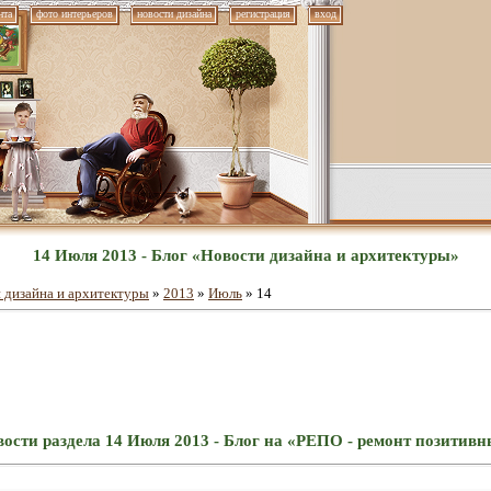
нта
фото интерьеров
новости дизайна
регистрация
вход
14 Июля 2013 - Блог «Новости дизайна и архитектуры»
 дизайна и архитектуры
»
2013
»
Июль
»
14
ости раздела 14 Июля 2013 - Блог на «РЕПО - ремонт позитив