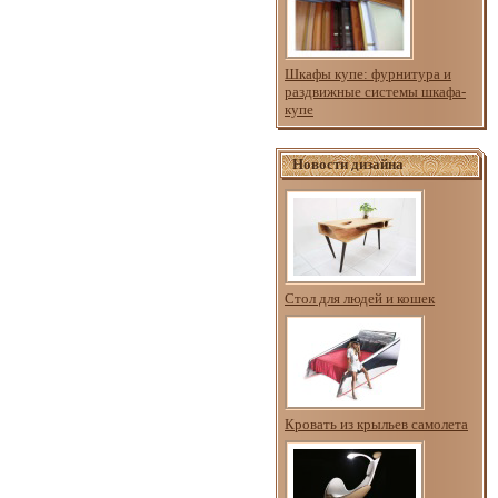
Шкафы купе: фурнитура и
раздвижные системы шкафа-
купе
Новости дизайна
Стол для людей и кошек
Кровать из крыльев самолета