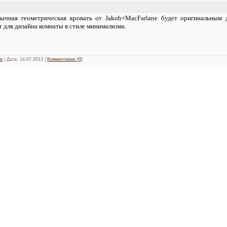
ычная геометрическая кровать от Jakob+MacFarlane будет оригинальным 
 для дизайна комнаты в стиле минимализма.
к
| Дата:
14.07.2013
|
Комментарии (0)