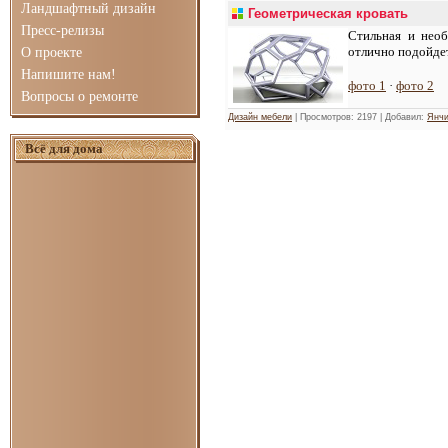
Ландшафтный дизайн
Геометрическая кровать
Пресс-релизы
Стильная и необ
отлично подойдет
О проекте
Напишите нам!
фото 1
·
фото 2
Вопросы о ремонте
Дизайн мебели
| Просмотров: 2197 | Добавил:
Янчи
Всё для дома