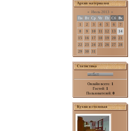
Архив материалов
«
Июль 2013
»
Пн
Вт
Ср
Чт
Пт
Сб
Вс
1
2
3
4
5
6
7
8
9
10
11
12
13
14
15
16
17
18
19
20
21
22
23
24
25
26
27
28
29
30
31
Статистика
Онлайн всего:
1
Гостей:
1
Пользователей:
0
Кухня и столовая