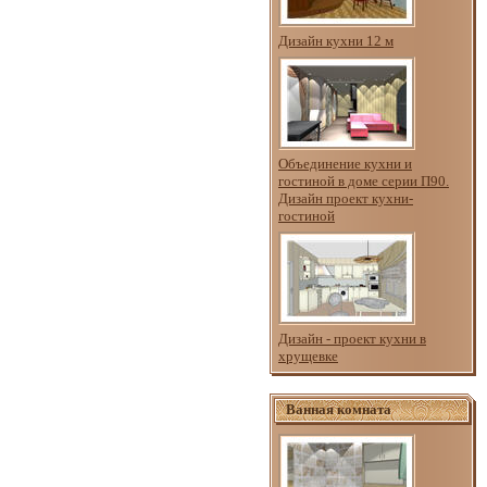
Дизайн кухни 12 м
Объединение кухни и
гостиной в доме серии П90.
Дизайн проект кухни-
гостиной
Дизайн - проект кухни в
хрущевке
Ванная комната