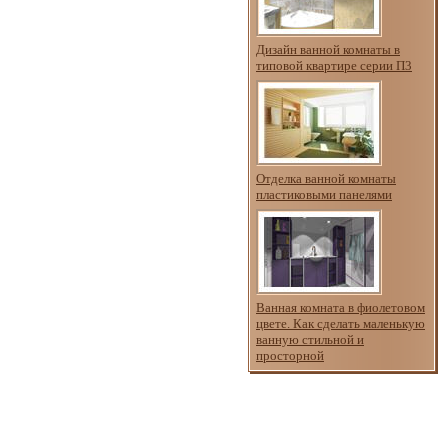
Дизайн ванной комнаты в
типовой квартире серии П3
Отделка ванной комнаты
пластиковыми панелями
Ванная комната в фиолетовом
цвете. Как сделать маленькую
ванную стильной и
просторной