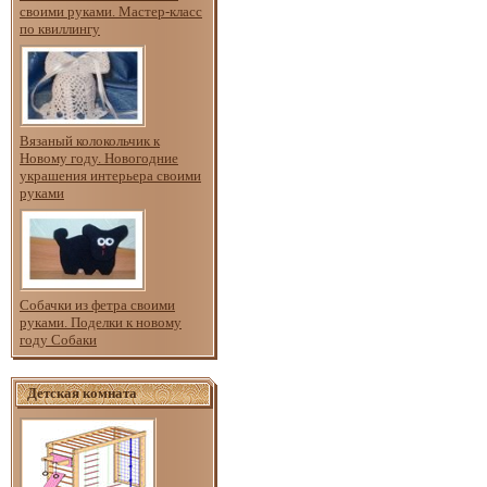
своими руками. Мастер-класс
по квиллингу
Вязаный колокольчик к
Новому году. Новогодние
украшения интерьера своими
руками
Собачки из фетра своими
руками. Поделки к новому
году Собаки
Детская комната