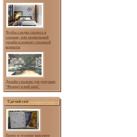
Чтобы сладко спалось в
спальне, или правильный
дизайн и ремонт спальной
комнаты
Дизайн спальни для девушки
"Французский шик"
Сделай сам
Панно в технике квиллинг