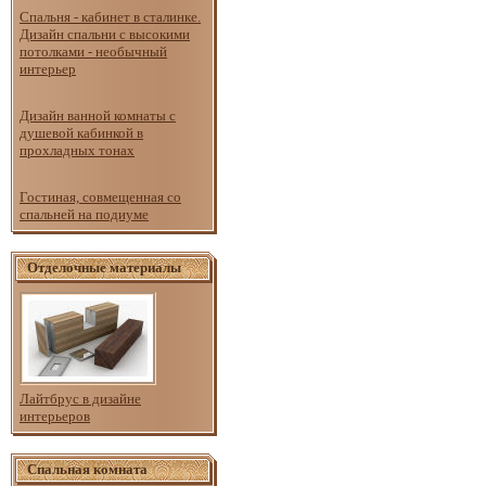
Спальня - кабинет в сталинке.
Дизайн спальни с высокими
потолками - необычный
интерьер
Дизайн ванной комнаты с
душевой кабинкой в
прохладных тонах
Гостиная, совмещенная со
спальней на подиуме
Отделочные материалы
Лайтбрус в дизайне
интерьеров
Спальная комната