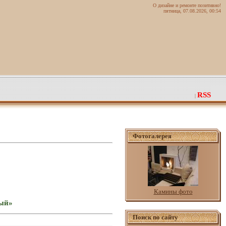
О дизайне и ремонте позитивно!
пятница, 07.08.2026, 00:54
RSS
|
Фотогалерея
Камины фото
ный»
Поиск по сайту