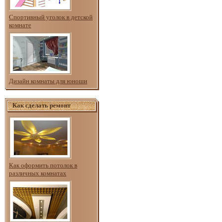
Спортивный уголок в детской
комнате
Дизайн комнаты для юноши
Как сделать ремонт
Как оформить потолок в
различных комнатах