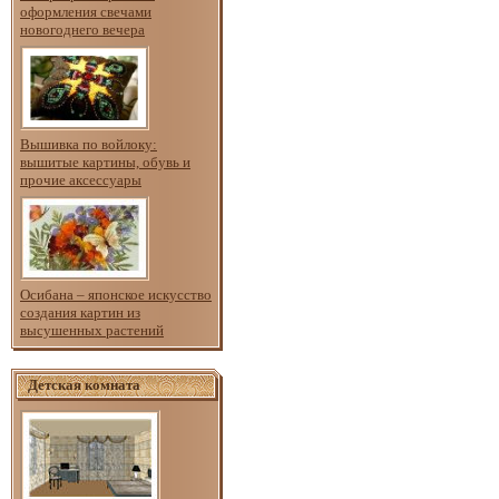
оформления свечами
новогоднего вечера
Вышивка по войлоку:
вышитые картины, обувь и
прочие аксессуары
Осибана – японское искусство
создания картин из
высушенных растений
Детская комната