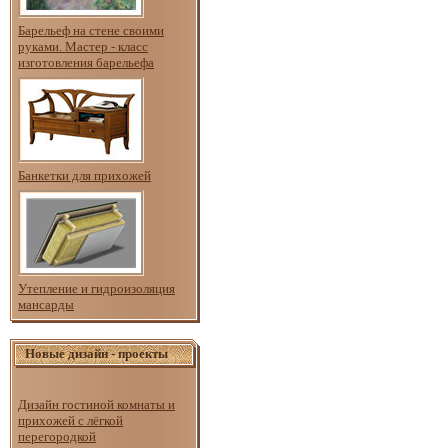
Барельеф на стене своими
руками. Мастер - класс
изготовления барельефа
Банкетки для прихожей
Утепление и гидроизоляция
мансарды
Новые дизайн - проекты
Дизайн гостиной комнаты и
прихожей с лёгкой
перегородкой