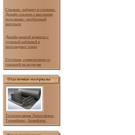
Спальня - кабинет в сталинке.
Дизайн спальни с высокими
потолками - необычный
интерьер
Дизайн ванной комнаты с
душевой кабинкой в
прохладных тонах
Гостиная, совмещенная со
спальней на подиуме
Отделочные материалы
Теплоизоляция Энергофлекс,
Термафлекс, Армафлекс