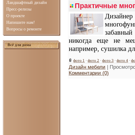
Ландшафтный дизайн
Практичные мно
Пресс-релизы
Дизайнер
О проекте
Напишите нам!
многофун
Вопросы о ремонте
забавный
никогда еще не ме
Всё для дома
например, сушилка дл
фото 1
·
фото 2
·
фото 3
·
фото 4
·
фо
Дизайн мебели
| Просмотро
Комментарии (0)