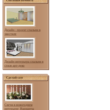
Спальная комната
Дизайн - проект спальни в
экостиле
Дизайн интерьера спальни в
стиле арт-деко
Сделай сам
Свечи в новогоднем
интерьере. Варианты