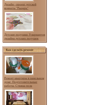
Дизайн - проект детской
комнаты "Рыцарь"
Детские подушки. 9 вариантов
дизайна детских подушек
Как сделать ремонт
Ремонт квартиры в панельном
доме. Подготовительные
работы. Стяжка пола