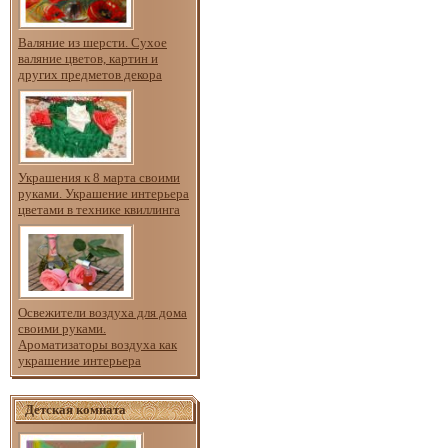
Валяние из шерсти. Сухое
валяние цветов, картин и
других предметов декора
Украшения к 8 марта своими
руками. Украшение интерьера
цветами в технике квиллинга
Освежители воздуха для дома
своими руками.
Ароматизаторы воздуха как
украшение интерьера
Детская комната