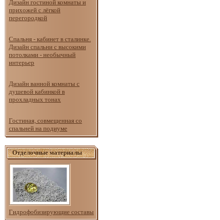
Дизайн гостиной комнаты и
прихожей с лёгкой
перегородкой
Спальня - кабинет в сталинке.
Дизайн спальни с высокими
потолками - необычный
интерьер
Дизайн ванной комнаты с
душевой кабинкой в
прохладных тонах
Гостиная, совмещенная со
спальней на подиуме
Отделочные материалы
Гидрофобизирующие составы