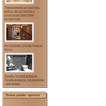
Декоративная штукатурка:
выбор, инструменты и
технология нанесения
штукатурки
Внутренняя отделка дома из
бруса
Дизайн детской комнаты.
Дизайн комнаты для мальчика
- школьника
Новые дизайн - проекты