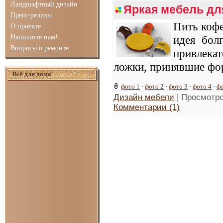
Ландшафтный дизайн
Яркая мебель дл
Пресс-релизы
Пить кофе
О проекте
Напишите нам!
идея бол
Вопросы о ремонте
привлека
ложки, принявшие фор
Всё для дома
фото 1
·
фото 2
·
фото 3
·
фото 4
·
фо
Дизайн мебели
| Просмотро
Комментарии (1)