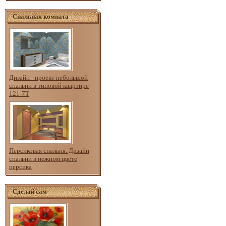
Спальная комната
Дизайн - проект небольшой
спальни в типовой квартире
121-7Т
Персиковая спальня. Дизайн
спальни в нежном цвете
персика
Сделай сам