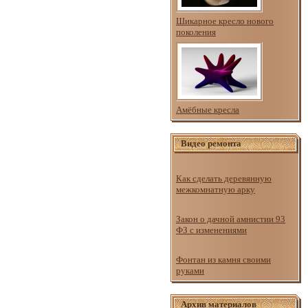
Шикарное кресло нового
поколения
Амёбные кресла
Видео ремонта
Как сделать деревянную
межкомнатную арку
Закон о дачной амнистии 93
ФЗ с изменениями
Фонтан из камня своими
руками
Архив материалов