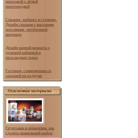
прихожей с лёгкой
перегородкой
Спальня - кабинет в сталинке.
Дизайн спальни с высокими
потолками - необычный
интерьер
Дизайн ванной комнаты с
душевой кабинкой в
прохладных тонах
Гостиная, совмещенная со
спальней на подиуме
Отделочные материалы
Грунтовки и шпаклёвки: как
сделать правильный выбор