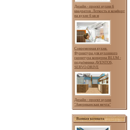
Дизайн - проект кухни 6
квадратов. Легкость и комфорт
на кухне 6 кв м
Современная кухня.
Фурнитура для кухонного
гарнитура концерна BLUM -
подъёмники AVENTOS,
SERVO-DRIVE
Дизайн - проект кухни
"Американская мечта"
Ванная комната