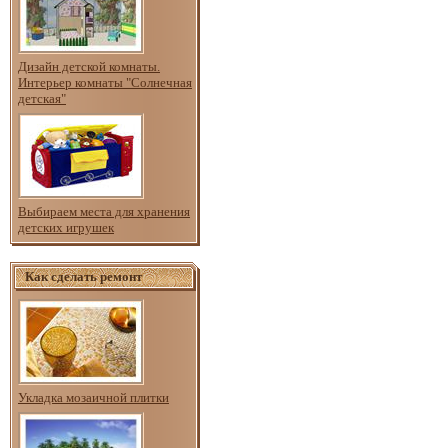
Дизайн детской комнаты.
Интерьер комнаты "Солнечная
детская"
Выбираем места для хранения
детских игрушек
Как сделать ремонт
Укладка мозаичной плитки