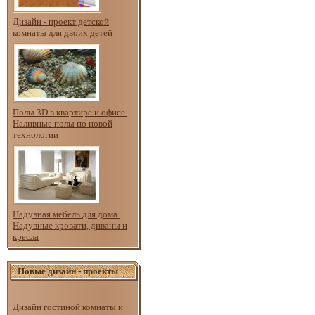
Дизайн - проект детской
комнаты для двоих детей
Полы 3D в квартире и офисе.
Наливные полы по новой
технологии
Надувная мебель для дома.
Надувные кровати, диваны и
кресла
Новые дизайн - проекты
Дизайн гостиной комнаты и