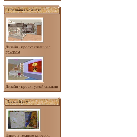
Спальная комната
Дизайн - проект спальни с
эркером
Дизайн - проект узкой спальни
Сделай сам
Панно в технике квиллинг