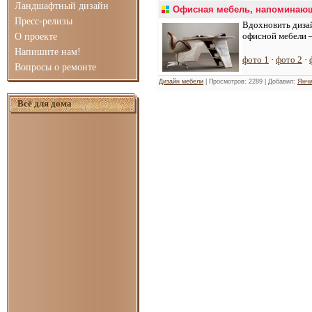
Ландшафтный дизайн
Офисная мебель, напоминающ
Пресс-релизы
Вдохновить дизай
офисной мебели –
О проекте
Напишите нам!
фото 1
·
фото 2
·
Вопросы о ремонте
Дизайн мебели
| Просмотров: 2289 | Добавил:
Янчи
Всё для дома