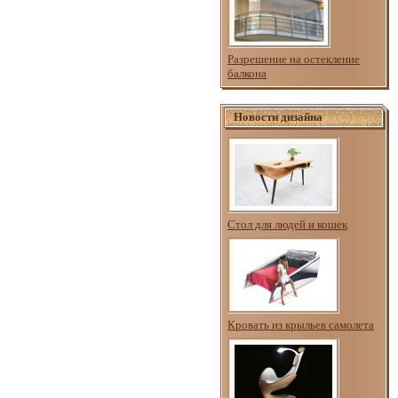
Разрешение на остекление
балкона
Новости дизайна
Стол для людей и кошек
Кровать из крыльев самолета