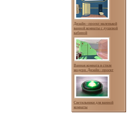
Дизайн - проект маленькой
ванной комнаты с душевой
кабиной
Ванная комната в стиле
модерн. Дизайн - проект
Светильники для ванной
комнаты