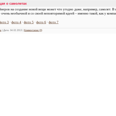
ая о самолетах
неров на создание новой вещи может что угодно даже, например, самолет. В
 очень необычной и со своей неповторимой идеей – именно такой, как у компан
фото 3
·
фото 4
·
фото 5
·
фото 6
·
фото 7
к
| Дата:
04.02.2013
|
Комментарии (0)