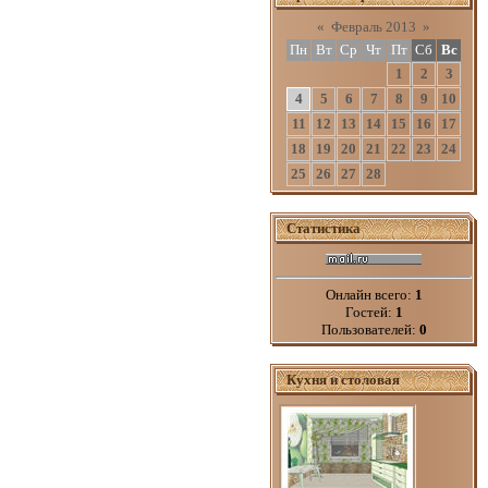
«
Февраль 2013
»
Пн
Вт
Ср
Чт
Пт
Сб
Вс
1
2
3
4
5
6
7
8
9
10
11
12
13
14
15
16
17
18
19
20
21
22
23
24
25
26
27
28
Статистика
Онлайн всего:
1
Гостей:
1
Пользователей:
0
Кухня и столовая