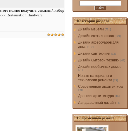
 итоге можно получить стильный набор
ии Restauration Hardware.
Категории раздела
Дизайн мебели
[751]
Дизайн светильников
[149]
Дизайн аксессуаров для
дома
[152]
Дизайн сантехники
[123]
Дизайн бытовой техники
[46]
Дизайн необычных домов
[71]
Новые материалы и
технологии ремонта
[29]
Современная архитектура
[59]
Древняя архитектура
[16]
Ландшафтный дизайн
[43]
Современный ремонт