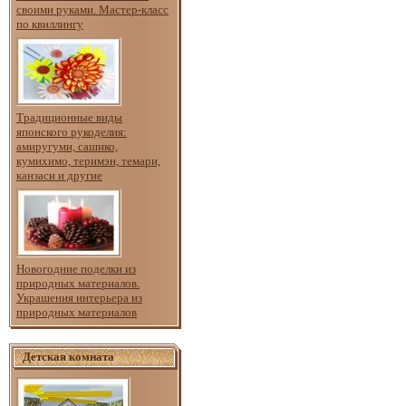
своими руками. Мастер-класс
по квиллингу
Традиционные виды
японского рукоделия:
амиругуми, сашико,
кумихимо, теримэн, темари,
канзаси и другие
Новогодние поделки из
природных материалов.
Украшения интерьера из
природных материалов
Детская комната