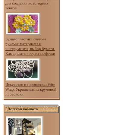
для создания новогодних
венков
Бумагопластика своими
руками: материалы и
инструменты, выбор бумаги.
Как сделать розу из салфетки
Искусство из проволоки Wire
Wrap. Украшения из крученой
проволоки
Детская комната