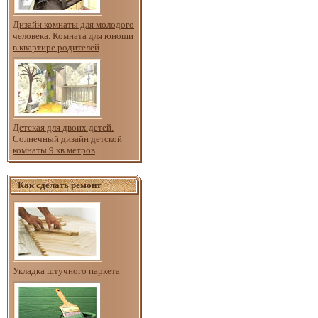
Дизайн комнаты для молодого
человека. Комната для юноши
в квартире родителей
Детская для двоих детей.
Солнечный дизайн детской
комнаты 9 кв метров
Как сделать ремонт
Укладка штучного паркета