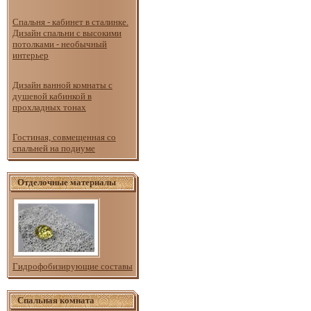
Спальня - кабинет в сталинке.
Дизайн спальни с высокими
потолками - необычный
интерьер
Дизайн ванной комнаты с
душевой кабинкой в
прохладных тонах
Гостиная, совмещенная со
спальней на подиуме
Отделочные материалы
Гидрофобизирующие составы
Спальная комната