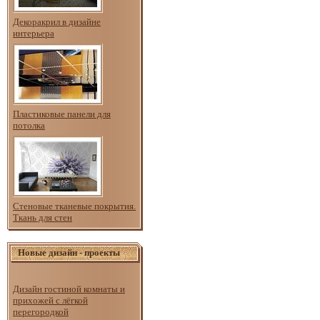
Декоракрил в дизайне
интерьера
Пластиковые панели для
потолка
Стеновые тканевые покрытия.
Ткань для стен
Новые дизайн - проекты
Дизайн гостиной комнаты и
прихожей с лёгкой
перегородкой