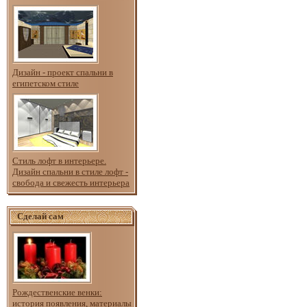
Дизайн - проект спальни в
египетском стиле
Стиль лофт в интерьере.
Дизайн спальни в стиле лофт -
свобода и свежесть интерьера
Сделай сам
Рождественские венки:
история появления, материалы