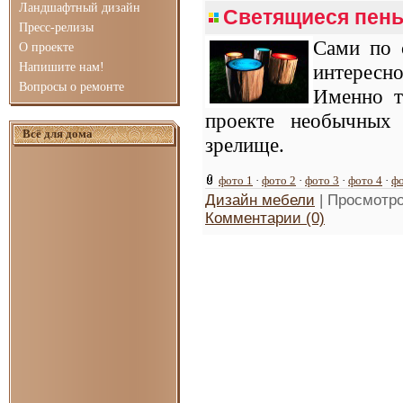
Ландшафтный дизайн
Светящиеся пень
Пресс-релизы
Сами по 
О проекте
Напишите нам!
интересн
Вопросы о ремонте
Именно т
проекте необычных 
Всё для дома
зрелище.
фото 1
·
фото 2
·
фото 3
·
фото 4
·
фо
Дизайн мебели
| Просмотро
Комментарии (0)