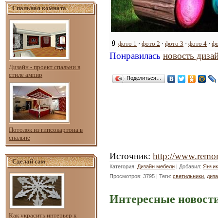
Спальная комната
фото 1
·
фото 2
·
фото 3
·
фото 4
·
фо
Понравилась
новость диза
Дизайн - проект спальни в
стиле ампир
Поделиться…
Потолок из гипсокартона в
спальне
Источник
:
http://www.remon
Сделай сам
Категория
:
Дизайн мебели
|
Добавил
:
Янчик
Просмотров
: 3795 |
Теги
:
светильники
,
диз
Интересные новости
Как украсить интерьер к