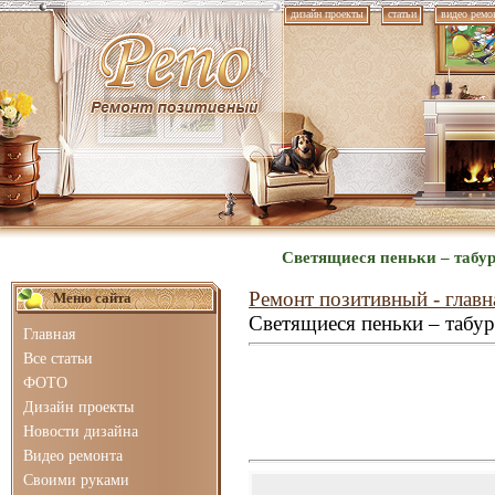
дизайн проекты
статьи
видео ремо
Светящиеся пеньки – табур
Ремонт позитивный - главн
Меню сайта
Светящиеся пеньки – табу
Главная
Все статьи
ФОТО
Дизайн проекты
Новости дизайна
Видео ремонта
Своими руками