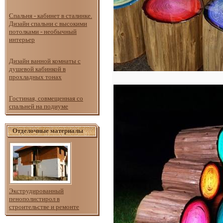
Спальня - кабинет в сталинке.
Дизайн спальни с высокими
потолками - необычный
интерьер
Дизайн ванной комнаты с
душевой кабинкой в
прохладных тонах
Гостиная, совмещенная со
спальней на подиуме
Отделочные материалы
Экструдированный
пенополистирол в
строительстве и ремонте