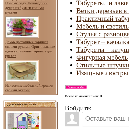
Табуретки и лав
Новому году. Новогодний
декор из бумаги своими
Ветки деревьев в
руками
Практичный табу
Мебель и светиль
Стулья с разноц
Табурет – качалк
Декор цветочных горшков
своими руками. Оригинальные
Табуреты – катуш
идеи украшения горшков для
цветов
Фигурная мебель
Стильные штучки
Изящные люстры 
Нанесение мебельной кромки
своими руками
Всего комментариев
: 0
Детская комната
Войдите: