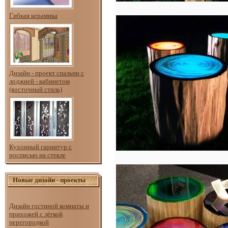
Гибкая керамика
Дизайн - проект спальни с
лоджией - кабинетом
(восточный стиль)
Кухонный гарнитур с
росписью на стекле
Новые дизайн - проекты
Дизайн гостиной комнаты и
прихожей с лёгкой
перегородкой