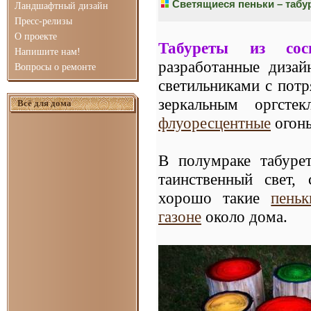
Светящиеся пеньки – табу
Ландшафтный дизайн
Пресс-релизы
О проекте
Табуреты из сос
Напишите нам!
разработанные диза
Вопросы о ремонте
светильниками с пот
зеркальным оргсте
Всё для дома
флуоресцентные
огонь
В полумраке табуре
таинственный свет,
хорошо такие
пеньк
газоне
около дома.