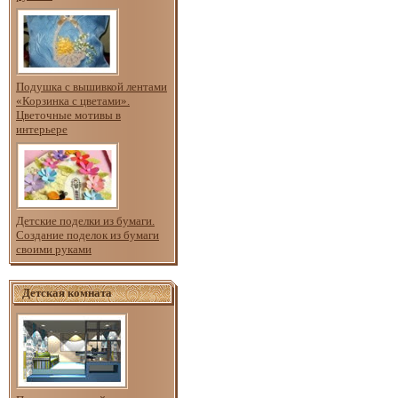
Подушка с вышивкой лентами
«Корзинка с цветами».
Цветочные мотивы в
интерьере
Детские поделки из бумаги.
Создание поделок из бумаги
своими руками
Детская комната