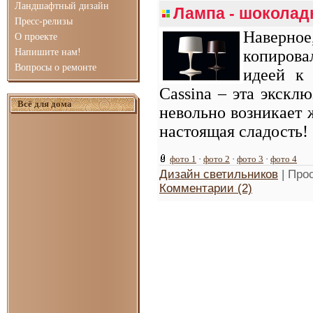
Ландшафтный дизайн
Лампа - шоколад
Пресс-релизы
Наверное
О проекте
Напишите нам!
копирова
Вопросы о ремонте
идеей к
Cassina – эта экскл
Всё для дома
невольно возникает 
настоящая сладость!
фото 1
·
фото 2
·
фото 3
·
фото 4
Дизайн светильников
| Про
Комментарии (2)