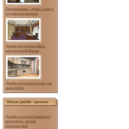
Литокерамика - новое слово в
отделке интерьеров
Дизайн интерьера офиса
юридической фирмы
Дизайн интерьера кухни для
знака Рыбы
Новые дизайн - проекты
Дизайн гостиной комнаты и
прихожей с лёгкой
перегородкой