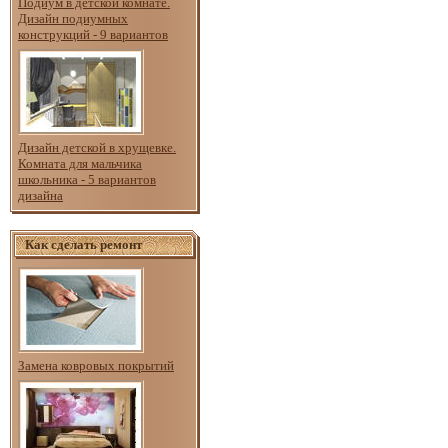
Подиум в детской комнате.
Дизайн подиумных
конструкций - 9 вариантов
Дизайн детской в хрущевке.
Комната для мальчика
школьника - 5 вариантов
дизайна
Как сделать ремонт
Замена ковровых покрытий