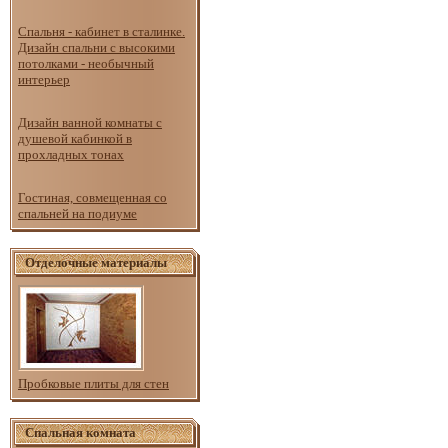
Спальня - кабинет в сталинке.
Дизайн спальни с высокими
потолками - необычный
интерьер
Дизайн ванной комнаты с
душевой кабинкой в
прохладных тонах
Гостиная, совмещенная со
спальней на подиуме
Отделочные материалы
Пробковые плиты для стен
Спальная комната