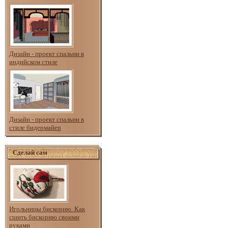
Дизайн - проект спальни в
индийском стиле
Дизайн - проект спальни в
стиле бидермайер
Сделай сам
Игольницы бискорню. Как
сшить бискорню своими
руками