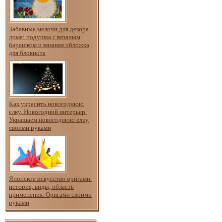
Забавные мелочи для декора
дома: подушка с вязаным
барашком и вязаная обложка
для блокнота
Как украсить новогоднюю
елку. Новогодний интерьер.
Украшаем новогоднюю елку
своими руками
Японское искусство оригами:
история, виды, область
применения. Оригами своими
руками