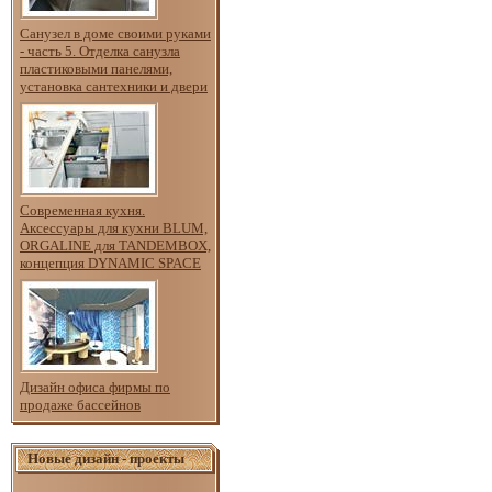
Санузел в доме своими руками
- часть 5. Отделка санузла
пластиковыми панелями,
установка сантехники и двери
Современная кухня.
Аксессуары для кухни BLUM,
ORGALINE для TANDEMBOX,
концепция DYNAMIC SPACE
Дизайн офиса фирмы по
продаже бассейнов
Новые дизайн - проекты