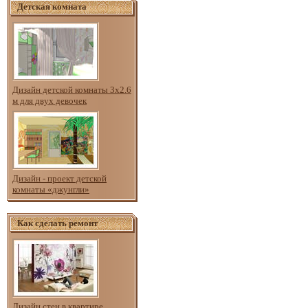
Детская комната
Дизайн детской комнаты 3х2.6
м для двух девочек
Дизайн - проект детской
комнаты «джунгли»
Как сделать ремонт
Дизайн стен в квартире.