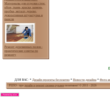
Материалы для отделки стен:
обои, ткань, краска, камень,
пробка, металл, дерево,
декоративная штукатурка и
панели
Ремонт деревянных полов -
практические советы по
ремонту
ДЛЯ ВАС: *
Дизайн проекты бесплатно
*
Новости дизайна
*
Фото и
РЕПО - про
дизайн и ремонт своими руками
позитивно! © 2011 - 2026