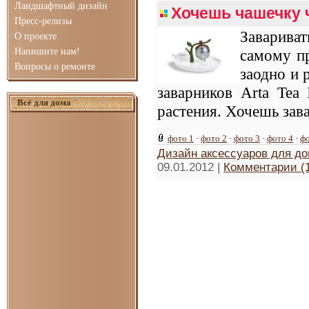
Ландшафтный дизайн
Хочешь чашечку 
Пресс-релизы
Заварива
О проекте
Напишите нам!
самому пр
Вопросы о ремонте
заодно и 
заварников Arta Tea
Всё для дома
растения. Хочешь зав
фото 1
·
фото 2
·
фото 3
·
фото 4
·
фо
Дизайн аксессуаров для д
09.01.2012
|
Комментарии (