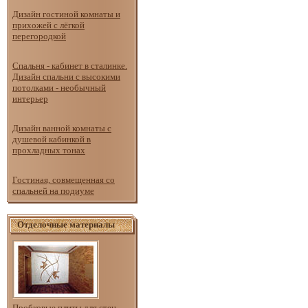
Дизайн гостиной комнаты и
прихожей с лёгкой
перегородкой
Спальня - кабинет в сталинке.
Дизайн спальни с высокими
потолками - необычный
интерьер
Дизайн ванной комнаты с
душевой кабинкой в
прохладных тонах
Гостиная, совмещенная со
спальней на подиуме
Отделочные материалы
Пробковые плиты для стен