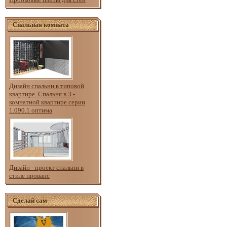
Спальная комната
Дизайн спальни в типовой
квартире. Спальня в 3 -
комнатной квартире серии
1.090.1 оптима
Дизайн - проект спальни в
стиле прованс
Сделай сам