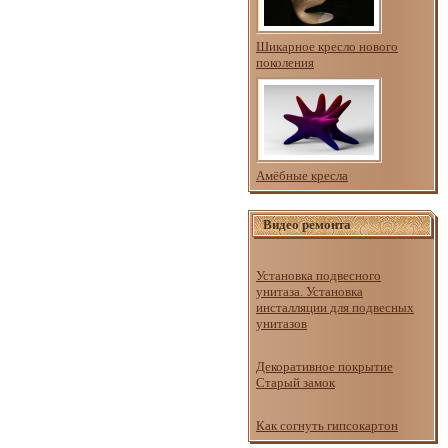
Шикарное кресло нового
поколения
Амёбные кресла
Видео ремонта
Установка подвесного
унитаза. Установка
инсталляции для подвесных
унитазов
Декоративное покрытие
Старый замок
Как согнуть гипсокартон