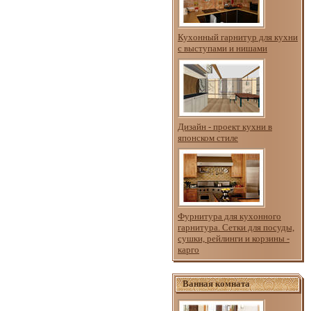
Кухонный гарнитур для кухни
с выступами и нишами
Дизайн - проект кухни в
японском стиле
Фурнитура для кухонного
гарнитура. Сетки для посуды,
сушки, рейлинги и корзины -
карго
Ванная комната