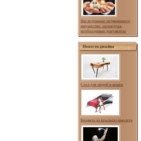
Наследование недвижимого
имущества: процедура,
необходимые документы
Новости дизайна
Стол для людей и кошек
Кровать из крыльев самолета