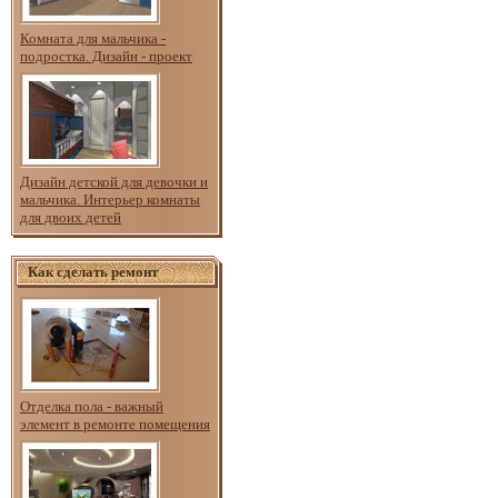
Комната для мальчика -
подростка. Дизайн - проект
Дизайн детской для девочки и
мальчика. Интерьер комнаты
для двоих детей
Как сделать ремонт
Отделка пола - важный
элемент в ремонте помещения