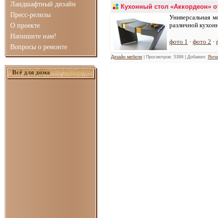
Ландшафтный дизайн
Кухонный стол «Аккордеон» о
Пресс-релизы
Универсальная м
различной кухонн
О проекте
Напишите нам!
фото 1
·
фото 2
·
Вопросы о ремонте
Дизайн мебели
| Просмотров: 5399 | Добавил:
Янчи
Всё для дома