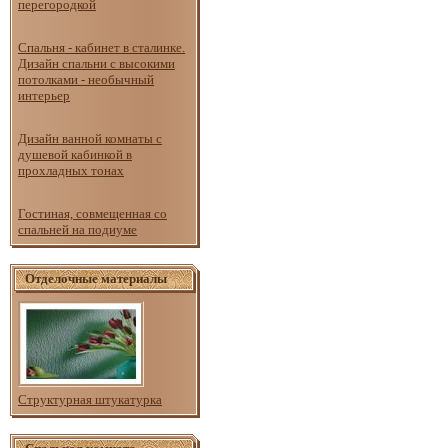
перегородкой
Спальня - кабинет в сталинке.
Дизайн спальни с высокими
потолками - необычный
интерьер
Дизайн ванной комнаты с
душевой кабинкой в
прохладных тонах
Гостиная, совмещенная со
спальней на подиуме
Отделочные материалы
Структурная штукатурка