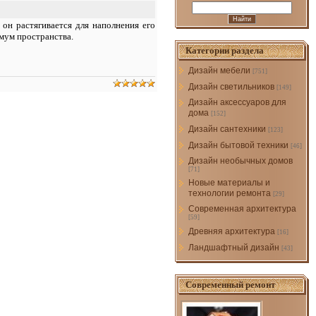
он растягивается для наполнения его
имум пространства.
Категории раздела
Дизайн мебели
[751]
Дизайн светильников
[149]
Дизайн аксессуаров для
дома
[152]
Дизайн сантехники
[123]
Дизайн бытовой техники
[46]
Дизайн необычных домов
[71]
Новые материалы и
технологии ремонта
[29]
Современная архитектура
[59]
Древняя архитектура
[16]
Ландшафтный дизайн
[43]
Современный ремонт