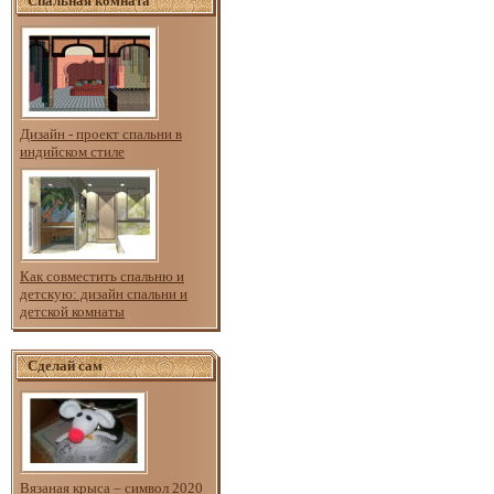
Спальная комната
Дизайн - проект спальни в
индийском стиле
Как совместить спальню и
детскую: дизайн спальни и
детской комнаты
Сделай сам
Вязаная крыса – символ 2020