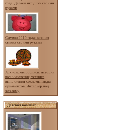
года. Делаем игрушку своими
руками
Символ 2019 года: вязаная
свинка своими руками
Хохломская роспись: история
возникновения, техника
выполнения хохломы, виды
орнаментов. Интерьер под
хохлому
Детская комната