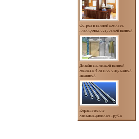
Остров в ванной комнате:
планировка островной ванной
Дизайн маленькой ванной
комнаты 4 кв м со стиральной
машиной
Керамические
канализационные трубы