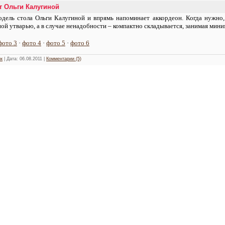
т Ольги Калугиной
одель стола Ольги Калугиной и впрямь напоминает аккордеон. Когда нужно, 
ой утварью, а в случае ненадобности – компактно складывается, занимая мин
фото 3
·
фото 4
·
фото 5
·
фото 6
к
| Дата:
06.08.2011
|
Комментарии (5)