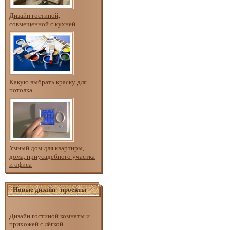
Дизайн гостиной,
совмещенной с кухней
Какую выбрать краску для
потолка
Умный дом для квартиры,
дома, приусадебного участка
и офиса
Новые дизайн - проекты
Дизайн гостиной комнаты и
прихожей с лёгкой