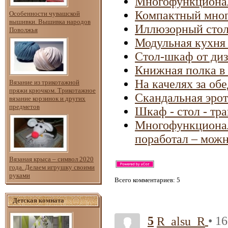
Многофункциона
Компактный мног
Особенности чувашской
вышивки. Вышивка народов
Иллюзорный стол
Поволжья
Модульная кухня
Стол-шкаф от диз
Книжная полка в
На качелях за об
Вязание из трикотажной
пряжи крючком. Трикотажное
Скандальная эро
вязание корзинок и других
предметов
Шкаф - стол - тр
Многофункционал
поработал – можн
Вязаная крыса – символ 2020
года. Делаем игрушку своими
руками
Всего комментариев
: 5
Детская комната
5
• 1
R_alsu_R