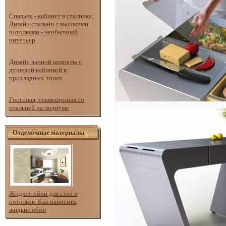
Спальня - кабинет в сталинке.
Дизайн спальни с высокими
потолками - необычный
интерьер
Дизайн ванной комнаты с
душевой кабинкой в
прохладных тонах
Гостиная, совмещенная со
спальней на подиуме
Отделочные материалы
Жидкие обои для стен и
потолков. Как наносить
жидкие обои