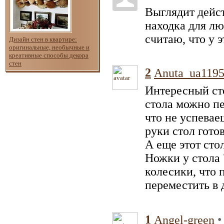
Выглядит дейст
находка для лю
считаю, что у 
Дизайн стен в квартире:
оригинальные, необычные и
креативные способы декора
стен
2
Anuta_ua119
Интересный ст
стола можно пе
что не успевае
руки стол готов
А еще этот сто
Ножки у стола 
колесики, что 
переместить в 
1
•
Angel-green