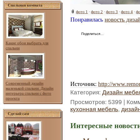
Спальная комната
фото 1
·
фото 2
·
фото 3
·
фото 4
·
фо
Понравилась
новость диза
Поделиться…
Какие обои выбрать для
спальни
Источник
:
http://www.remon
Современный дизайн
маленькой спальни. Дизайн
Категория
:
Дизайн мебе
интерьера спальни с фото
проекта
Просмотров
: 5399 |
Ком
кухонная мебель
,
дизай
Сделай сам
Интересные новости