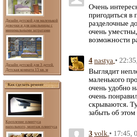
Очень интересн
пригодиться в 
Дизайн детской для маленькой
разделочные до
девочки и для школьницы с
очень уместны,
минимальными затратами
возможности р
4
• 22:35
nastya
Дизайн детской для 3 детей.
Детская комната 15 кв. м
Выглядит непло
маленького про
Как сделать ремонт
очень удобно н
очень понрави
скрываются. Ту
забыть об этом
Крепление плинтуса
напольного, монтаж плинтуса
3
• 17:45, 
volk