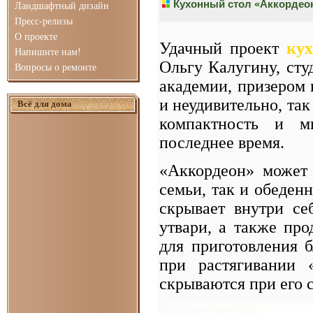
Кухонный стол «Аккордеон
Ландшафтный дизайн
Пресс-релизы
О проекте
Удачный проект
кух
Напишите нам!
Ольгу Калугину, сту
Вопросы о ремонте
академии, призером 
и неудивительно, так
Всё для дома
компактность и мн
последнее время.
«Аккордеон» может
семьи, так и обеден
скрывает внутри се
утвари, а также про
для приготовления 
при растягивании 
скрываются при его с