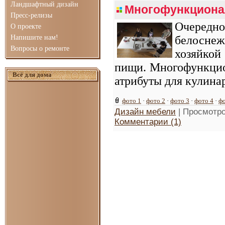
Ландшафтный дизайн
Многофункциона
Пресс-релизы
Очередн
О проекте
Напишите нам!
белоснеж
Вопросы о ремонте
хозяйкой
пищи. Многофункцио
Всё для дома
атрибуты для кулина
фото 1
·
фото 2
·
фото 3
·
фото 4
·
фо
Дизайн мебели
| Просмотро
Комментарии (1)