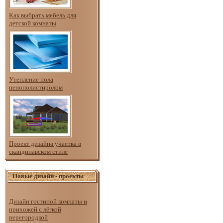
Как выбрать мебель для
детской комнаты
Утепление пола
пенополистиролом
Проект дизайна участка в
скандинавском стиле
Новые дизайн - проекты
Дизайн гостиной комнаты и
прихожей с лёгкой
перегородкой