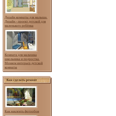
Дизайн комнаты для малыша.
Дизайн - проект детской для
маленького ребёнка
Комната для мальчика
школьника и подростка.
Меняем интерьер детской
комнаты
Как сделать ремонт
Как наклеить фотообои