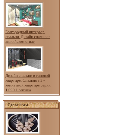
Благородный интерьер
спальни. Дизайн спальни в
английском стиле
Дизайн спальни в типовой
квартире. Спальня в 3 -
комнатной квартире серии
1.090.1 оптима
Сделай сам