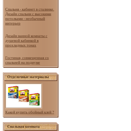
Спальня - кабинет в сталинке.
Дизайн спальни с высокими
потолками - необычный
интерьер
Дизайн ванной комнаты с
душевой кабинкой в
прохладных тонах
Гостиная, совмещенная со
спальней на подиуме
Отделочные материалы
Какой купить обойный клей ?
Спальная комната