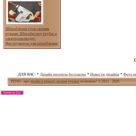
Штробление стен своими
руками. Штробы под трубы и
электропроводку.
Инструменты для штробления
ДЛЯ ВАС: *
Дизайн проекты бесплатно
*
Новости дизайна
*
Фото и
РЕПО - про
дизайн и ремонт своими руками
позитивно! © 2011 - 2026