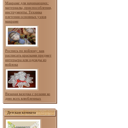
Макраме для начинающих:
материалы, приспособления,
инструменты. Техника
плетения основных узлов
макраме
Роспись по войлоку: как
расписать красками предмет
интерьера или одежды из
войлока
Вязаная вазочка с розами ко
дню всех влюбленных
Детская комната