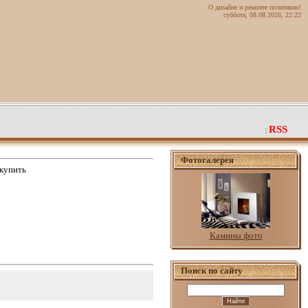
О дизайне и ремонте позитивно!
суббота, 08.08.2026, 22:22
RSS
|
Фотогалерея
 купить
Камины фото
Поиск по сайту