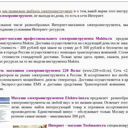
м,
как правильно выбрать электроинструмент
и о том, какой марки этот инстр
 электроинструмент
, не выходя из дома, то есть в сети Интернет.
ольшом числе разнообразных Интернет-магазинов электроинструмента, м
ыгодными условиями Интернет- ресурсов.
рнет-магазин профессионального электроинструмента Makita.ru
предлага
роинструмента Makita. Доставка осуществляется на следующий день после зак
тоимость - 300 рублей при заказе на сумму до 6 500 рублей и бесплатно п
ов в города России осуществляется с помощью транспортных компаний. Стои
 стоимости стандартной доставки. Только цены здесь прямо, скажем, ра
х ресурсах на те же модели инструмента Makita.
еть магазинов электроинструмента 220 Вольт
(www.220-volt.ru). Сеть
«
2
атором на рынке электроинструмента в России. В ассортименте все необ
ссионального мощнейшего дизель- генератора. Доставка осуществляется в к
 Экспресс-доставка EMS и доставка средствами Транспортной компании.
ции.
Магазин электроинструментов Elektro-inst.ru
предлагает разнообра
электроинструменты на любой вкус и по низким ценам. Отличает это
легко можно найти интересующий товар в огромном ассортимент
производители. Единственный минус – обслуживает только Москву и 
регионе самые низкие – максимально 300 руб.
Интернет - магазин Toolmaster.ru
специализиру