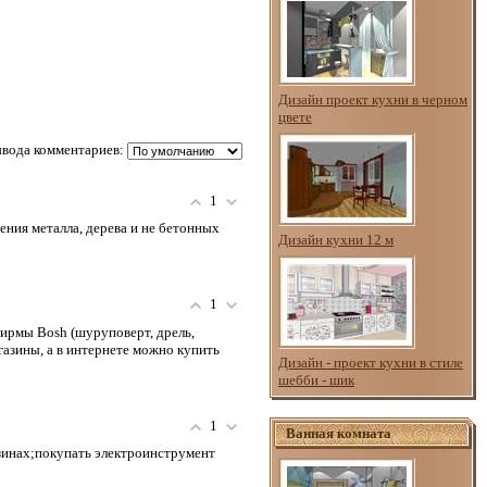
Дизайн проект кухни в черном
цвете
вода комментариев:
1
ения металла, дерева и не бетонных
Дизайн кухни 12 м
1
фирмы Bosh (шуруповерт, дрель,
газины, а в интернете можно купить
Дизайн - проект кухни в стиле
шебби - шик
1
Ванная комната
азинах;покупать электроинструмент