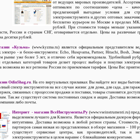
от ведущих мировых производителей. Ассортим
оптимален по соотношению «цена – качес
предлагающий выгодные условия для стро
электроинструмента и других оптовых заказчик
бесплатно курьером по Москве в пределах МК
рублей. При стоимости товара меньше указан
асти, России и странам СНГ, оговаривается отдельно. Цены на различные 
на десятки рублей.
газин «Кузьма»
(www.kyzma.ru) является официальным представителем в
электро - и бензо-инструмента: Echo, Husqvarna, Partner, Hitachi, Bosh, Эн
ом рынке уже более 5 лет, и отлично себя зарекомендовала. Удобнейший ру
м отдельных категорий товаров делает процесс выбора и покупки электро
ка возможна во все регионы России по приемлемым тарифам. Цены Вас приятно 
азин OdinShag.ru
. На его виртуальных прилавках Вы найдете все виды бытов
лный спектр инструментов на все случаи жизни: для дома, для сада, для гараж
ержек, связанных с процессом продажи и поставки, товары становятся досту
нам. Так же существует система постоянных скидок и акции. Доставка возмож
компании либо почты.
Интернет - магазин ВсеИнструменты.Ру
(www.vseinstrumenti.ru) пре
выделением лучшего для Клиента. Является официальным дилером фирм
интуитивна. Доставка возможна в любой регион страны. Стоимость
партнеров самая низкая из представленных в обзоре магазинов – 100 ру
существует сервисные центры, как производителей, так и не
электроинструменты в целом наравне с ближайшими конкурентами.