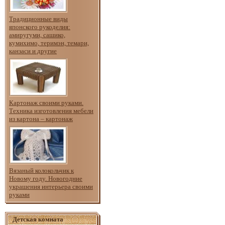
Традиционные виды
японского рукоделия:
амиругуми, сашико,
кумихимо, теримэн, темари,
канзаси и другие
Картонаж своими руками.
Техника изготовления мебели
из картона – картонаж
Вязаный колокольчик к
Новому году. Новогодние
украшения интерьера своими
руками
Детская комната