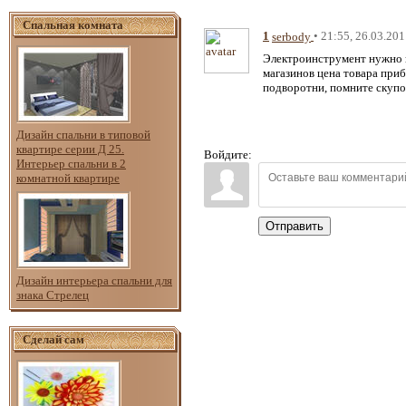
Спальная комната
1
• 21:55, 26.03.20
serbody
Электроинструмент нужно п
магазинов цена товара приб
подворотни, помните скупо
Дизайн спальни в типовой
квартире серии Д 25.
Войдите:
Интерьер спальни в 2
комнатной квартире
Отправить
Дизайн интерьера спальни для
знака Стрелец
Сделай сам