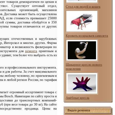
ент товаров демократичен по ценам и
тво». Существует оптовый отдел,
Стол для людей и кошек
ительных организаций, магазинов
ов. Доставка может быть осуществлена
АД, если стоимость превышает 25000
ной суммы, доставка обойдётся в 350
группы товаров отличаются от других
Кровать из крыльев самолета
едущих отечественных и зарубежных
кор, Интерскол и многих других. Фирма
брикатор и возможность фильтрации по
инструмента для
ремонта
приятным и
удивят, тем более что выбрать есть из
Шикарное кресло нового
ого и профессионального инструмента.
поколения
а и для работы. За счет максимального
пны любому человеку, по приемлемым и
на в любой регион России, по тарифам
длагает огромный ассортимент товара с
ы Bosch. Навигация по сайту проста и
Амёбные кресла
 доставки до транспортных компаний-
б (при весе товара до 30 кг). На сайте
посредственно продавца. Цены на
Видео ремонта