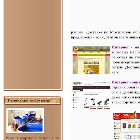
рублей. Доставка по Московской обл
предложений конкурентов всего лишь 
Интернет - ма
торговых марок 
работает на эт
производителя
легким. Достав
чего.
Интернет - маг
Здесь собран по
сокращения изд
даже низким це
Ремонт своими руками
транспортной 
Ремонт квартиры: возмещение