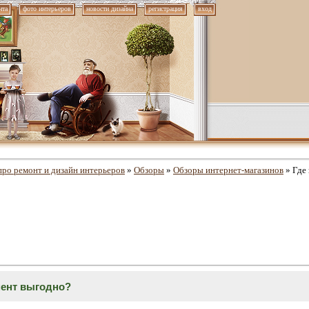
нта
фото интерьеров
новости дизайна
регистрация
вход
про ремонт и дизайн интерьеров
»
Обзоры
»
Обзоры интернет-магазинов
» Где
мент выгодно?