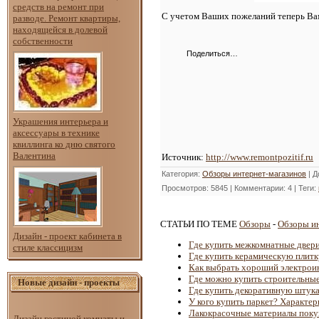
средств на ремонт при
С учетом Ваших пожеланий теперь Вам
разводе. Ремонт квартиры,
находящейся в долевой
собственности
Поделиться…
Украшения интерьера и
аксессуары в технике
квиллинга ко дню святого
Валентина
Источник
:
http://www.remontpozitif.ru
Категория
:
Обзоры интернет-магазинов
|
Д
Просмотров
: 5845 |
Комментарии
: 4 |
Теги
:
СТАТЬИ ПО ТЕМЕ
Обзоры
-
Обзоры ин
Дизайн - проект кабинета в
Где купить межкомнатные двер
стиле классицизм
Где купить керамическую плитк
Как выбрать хороший электрои
Где можно купить строительные
Новые дизайн - проекты
Где купить декоративную штука
У кого купить паркет? Характе
Лакокрасочные материалы поку
Дизайн гостиной комнаты и