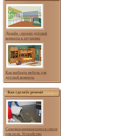
Дизайн - проект детской
комнаты в хрущевке
Как выбрать мебель для
детской комнаты
Как сделать ремонт
Самовыравнивающиеся смеси
для пола. Устройство