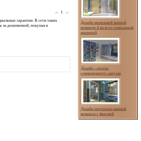
1
иальные гарантии. В сети таких
Дизайн маленькой ванной
ь за дешевизной, покупая в
комнаты 4 кв м со стиральной
машиной
Дизайн - проект
совмещенного санузла
Дизайн интерьера ванной
комнаты с фреской