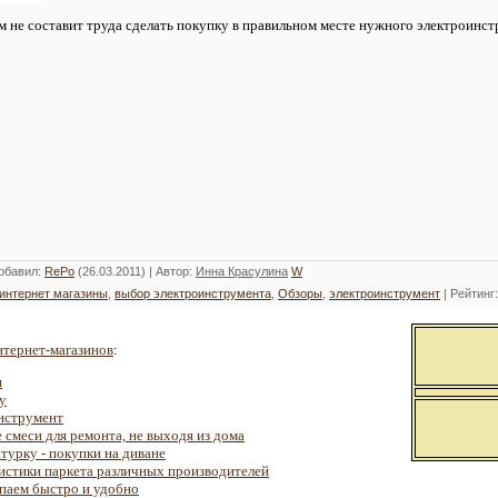
 не составит труда сделать покупку в правильном месте нужного электроинст
обавил
:
RePo
(26.03.2011) |
Автор
:
Инна Красулина
W
интернет магазины
,
выбор электроинструмента
,
Обзоры
,
электроинструмент
|
Рейтинг
тернет-магазинов
:
и
у
нструмент
 смеси для ремонта, не выходя из дома
турку - покупки на диване
ристики паркета различных производителей
паем быстро и удобно