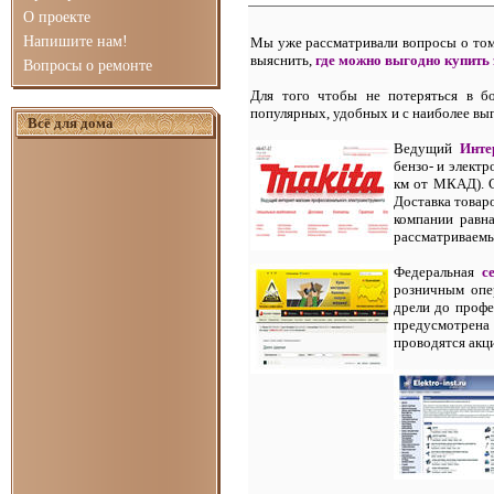
О проекте
Напишите нам!
Мы уже рассматривали вопросы о то
выяснить,
где можно выгодно купить
Вопросы о ремонте
Для того чтобы не потеряться в б
популярных, удобных и с наиболее в
Всё для дома
Ведущий
Инте
бензо- и элект
км от МКАД). С
Доставка товар
компании равна
рассматриваемы
Федеральная
с
розничным опер
дрели до профе
предусмотрена
проводятся ак