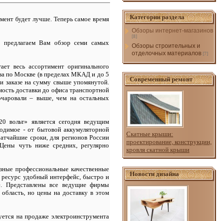
Категории раздела
умент будет лучше. Теперь самое время
Обзоры интернет-магазинов
[8]
ы предлагаем Вам обзор семи самых
Обзоры строительных и
отделочных материалов
[7]
ет весь ассортимент оригинального
аза по Москве (в пределах МКАД и до 5
Современный ремонт
ри заказе на сумму свыше упомянутой.
мость доставки до офиса транспортной
зочаровали – выше, чем на остальных
20 вольт
»
является сегодня ведущим
ходимое - от бытовой аккумуляторной
Скатные крыши:
ратчайшие сроки, для регионов России
проектирование, конструкции,
 Цены чуть ниже средних, регулярно
кровля скатной крыши
зные профессиональные качественные
Новости дизайна
т ресурс удобный интерфейс, быстро и
е. Представлены все ведущие фирмы
область, но цены на доставку в этом
ется на продаже электроинструмента