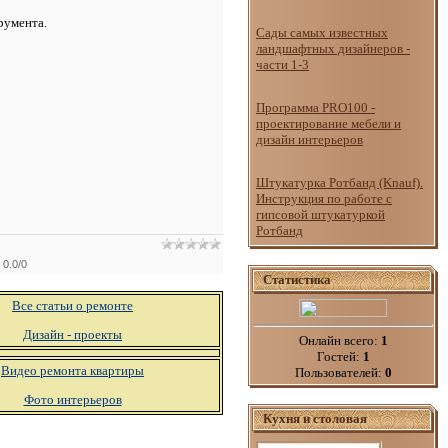
румента.
Сады самых известных
ландшафтных дизайнеров -
части 1-3
Программа PRO100 -
проектирование мебели и
дизайн интерьеров
Штукатурка Ротбанд (Knauf).
Инструкция по работе с
гипсовой штукатуркой
Ротбанд
:
0.0
/
0
Статистика
Все статьи о ремонте
Дизайн - проекты
Онлайн всего:
1
Гостей:
1
Видео ремонта квартиры
Пользователей:
0
Фото интерьеров
Кухня и столовая