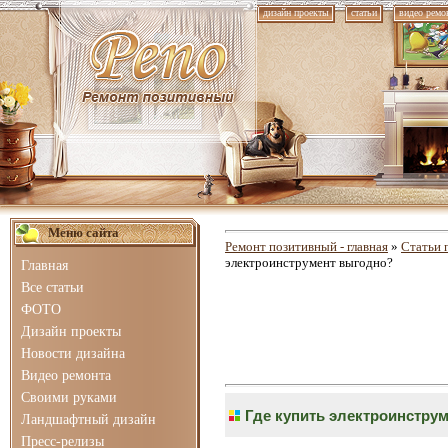
дизайн проекты
статьи
видео ремо
Меню сайта
Ремонт позитивный - главная
»
Статьи 
электроинструмент выгодно?
Главная
Все статьи
ФОТО
Дизайн проекты
Новости дизайна
Видео ремонта
Своими руками
Где купить электроинстру
Ландшафтный дизайн
Пресс-релизы