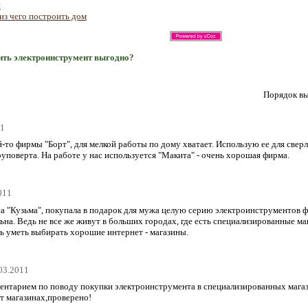
я
из чего построить дом
пить электроинструмент выгодно?
Порядок вы
11
й-то фирмы "Борт", для мелкой работы по дому хватает. Использую ее для сверл
уруповерта. На работе у нас используется "Макита" - очень хорошая фирма.
011
ина "Кузьма", покупала в подарок для мужа целую серию электроинструментов 
ьна. Ведь не все же живут в больших городах, где есть специализированные ма
шь уметь выбирать хорошие интернет - магазины.
.03.2011
мментарием по поводу покупки электроинструмента в специализированных маг
т магазинах,проверено!