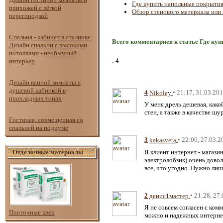
Где купить напольные покрыти
прихожей с лёгкой
Обзор стенового материала или 
перегородкой
Спальня - кабинет в сталинке.
Всего комментариев к статье Где ку
Дизайн спальни с высокими
потолками - необычный
: 4
интерьер
Дизайн ванной комнаты с
душевой кабинкой в
4
• 21:17, 31.03.20
Nikolay
прохладных тонах
У меня дрель дешевая, како
стен, а также в качестве ш
Гостиная, совмещенная со
спальней на подиуме
3
• 22:06, 27.03.2
kakasveta
Я клиент интернет - магаз
Отделочные материалы
электролобзик) очень довол
все, что угодно. Нужно ли
2
• 21:28, 27
денис1мастер
Я не совсем согласен с ко
Плиточные клеи
можно и надежных интерне