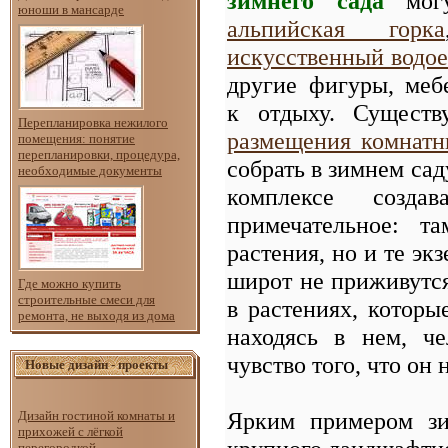
зимнего сада
могу
юноши в мансарде
альпийская горка
искусственный водо
другие фигуры, меб
к отдыху. Сущес
Перепланировка нежилого
размещения комнатн
помещения: понятие
перепланировки, процедура,
собрать в зимнем сад
необходимые документы
комплексе созда
примечательное: т
растения, но и те эк
широт не приживутся
Где можно купить
строительные смеси для
в растениях, которы
ремонта, не выходя из дома
находясь в нем, ч
чувство того, что он 
Новые дизайн - проекты
Ярким примером зи
Дизайн гостиной комнаты и
прихожей с лёгкой
перегородкой