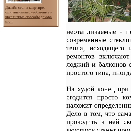
Дизайн стен в квартире:
оригинальные, необычные и
креативные способы декора
стен
неотапливаемые - п
современные стекло
тепла, исходящего 
ремонтов включают
лоджий и балконов с
простого типа, иног
На худой конец пр
сгодится просто к
наложит определенны
Дело в том, что сам
проводить в ней с
квартире
станет прос