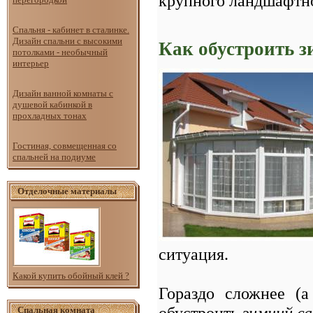
крупного ландшафтно
Спальня - кабинет в сталинке.
Дизайн спальни с высокими
Как обустроить 
потолками - необычный
интерьер
Дизайн ванной комнаты с
душевой кабинкой в
прохладных тонах
Гостиная, совмещенная со
спальней на подиуме
Отделочные материалы
ситуация.
Какой купить обойный клей ?
Гораздо сложнее (а
обустроить
зимний с
Спальная комната