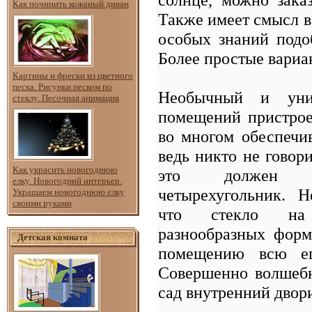
Как починить кожаный диван
Также имеет смысл в 
особых знаний подо
Более простые вариа
Картины и фрески из цветного
песка. Рисунки песком по
Необычный и уни
стеклу. Песочная анимация
помещений пристро
во многом обеспечив
ведь никто не говори
Как украсить новогоднюю
это должен 
елку. Новогодний интерьер.
четырехугольник.
Н
Украшаем новогоднюю елку
своими руками
что стекло на
разнообразных форм
Детская комната
помещению всю ег
Совершенно волшебн
сад внутренний двори