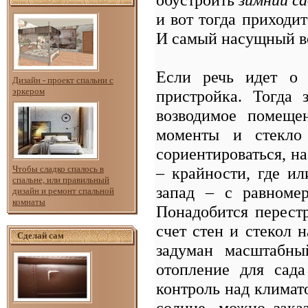
и вот тогда приходи
И самый насущный во
Если речь идет о 
Дизайн - проект спальни с
эркером
пристройка. Тогда 
возводимое помеще
моменты и стекло
сориентироваться, на
– крайности, где ил
Чтобы сладко спалось в
спальне, или правильный
запад – с равноме
дизайн и ремонт спальной
комнаты
Понадобится перест
счет стен и стекол 
Сделай сам
задуман масштабны
отопление для сада
контроль над климат
солнце, можно зака