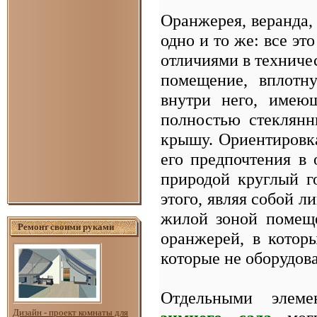
Оранжерея, веранда,
одно и то же: все э
отличиями в технич
помещение, вплотн
внутри него, имею
полностью стеклянн
крышу. Ориентировка 
его предпочтения в 
природой круглый го
этого, являя собой 
жилой зоной помеще
Ремонт своими руками
оранжерей, в которы
которые не оборудова
Отдельными элем
Дизайн - проект комнаты для