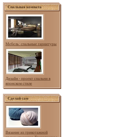
Спальная комната
Мебель: спальные гарнитуры
Дизайн - проект спальни в
японском стиле
Сделай сам
Вязание из трикотажной