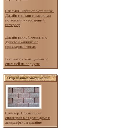
Спальня - кабинет в сталинке.
Дизайн спальни с высокими
потолками - необычный
интерьер
Дизайн ванной комнаты с
душевой кабинкой в
прохладных тонах
Гостиная, совмещенная со
спальней на подиуме
Отделочные материалы
Сплитер. Применение
сплитеров в отделке дома и
ландшафтном дизайне