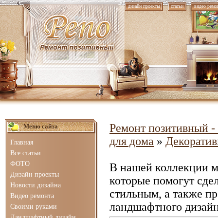
дизайн проекты
статьи
видео ремо
Ремонт позитивный - 
Меню сайта
для дома
»
Декорати
Главная
Все статьи
ФОТО
В нашей коллекции 
Дизайн проекты
которые помогут сде
Новости дизайна
стильным, а также п
Видео ремонта
ландшафтного дизайн
Своими руками
Ландшафтный дизайн