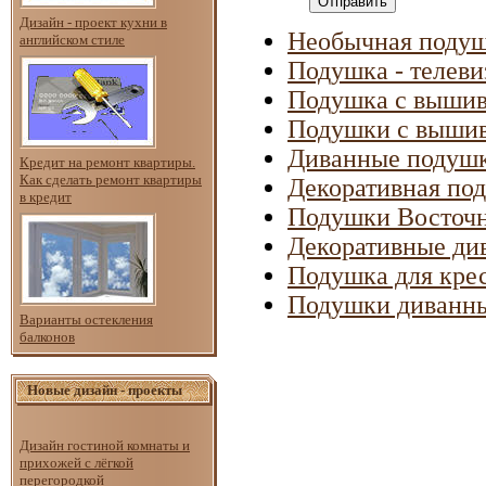
Отправить
Дизайн - проект кухни в
Необычная подуш
английском стиле
Подушка - телеви
Подушка с выши
Подушки с вышив
Диванные подуш
Кредит на ремонт квартиры.
Как сделать ремонт квартиры
Декоративная по
в кредит
Подушки Восточ
Декоративные ди
Подушка для кре
Подушки диванн
Варианты остекления
балконов
Новые дизайн - проекты
Дизайн гостиной комнаты и
прихожей с лёгкой
перегородкой