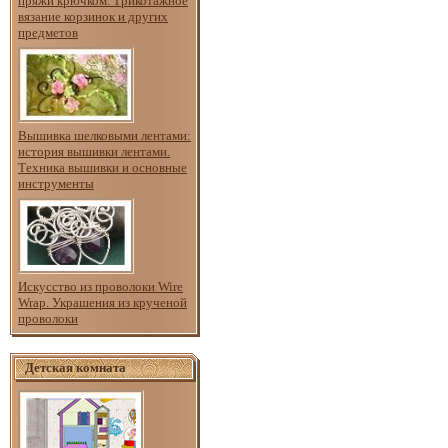
пряжи крючком. Трикотажное
вязание корзинок и других
предметов
Вышивка шелковыми лентами:
история вышивки лентами.
Техника вышивки и основные
инструменты
Искусство из проволоки Wire
Wrap. Украшения из крученой
проволоки
Детская комната