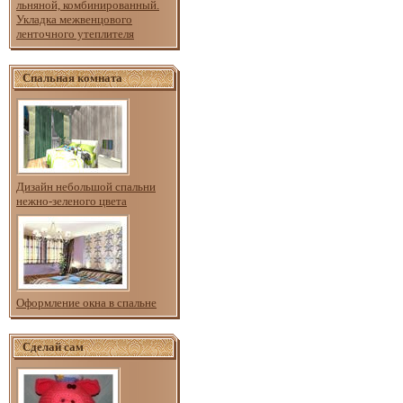
льняной, комбинированный.
Укладка межвенцового
ленточного утеплителя
Спальная комната
Дизайн небольшой спальни
нежно-зеленого цвета
Оформление окна в спальне
Сделай сам