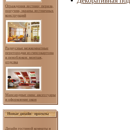
Декоративная по
Ограждения лестниц: перила,
поручни, экраны лестничных
конструкций
Радиусные межкомнатные
перегородки из гипсокартона
и пеноблоков: монтаж,
отделка
Мансардные окна: аксессуары
и оформление окон
Новые дизайн - проекты
Дизайн гостиной комнаты и