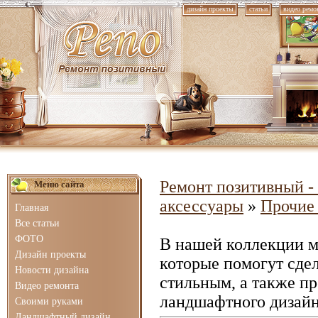
дизайн проекты
статьи
видео ремо
Ремонт позитивный - 
Меню сайта
аксессуары
»
Прочие
Главная
Все статьи
ФОТО
В нашей коллекции 
Дизайн проекты
которые помогут сде
Новости дизайна
стильным, а также п
Видео ремонта
ландшафтного дизайн
Своими руками
Ландшафтный дизайн