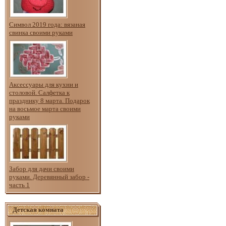
Символ 2019 года: вязаная
свинка своими руками
Аксессуары для кухни и
столовой. Салфетка к
празднику 8 марта. Подарок
на восьмое марта своими
руками
Забор для дачи своими
руками. Деревянный забор -
часть 1
Детская комната