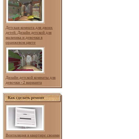
Детская комната для двоих
детей. Дизайн детской для
мальчика и девочки в
оранжевом цвете
Дизайн детской комнаты для
девочки - 2 варианта
Как сделать ремонт
Вентиляция в квартире своими