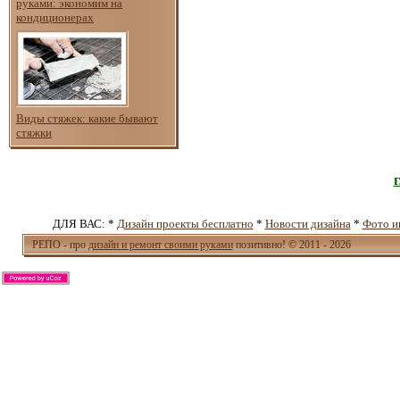
руками: экономим на
кондиционерах
Виды стяжек: какие бывают
стяжки
ДЛЯ ВАС: *
Дизайн проекты бесплатно
*
Новости дизайна
*
Фото и
РЕПО - про
дизайн и ремонт своими руками
позитивно! © 2011 - 2026