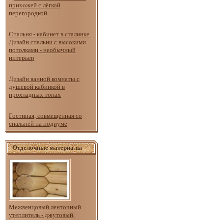
прихожей с лёгкой
перегородкой
Спальня - кабинет в сталинке.
Дизайн спальни с высокими
потолками - необычный
интерьер
Дизайн ванной комнаты с
душевой кабинкой в
прохладных тонах
Гостиная, совмещенная со
спальней на подиуме
Отделочные материалы
Межвенцовый ленточный
утеплитель - джутовый,