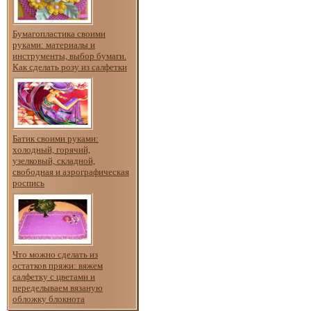
Бумагопластика своими
руками: материалы и
инструменты, выбор бумаги.
Как сделать розу из салфетки
Батик своими руками:
холодный, горячий,
узелковый, складной,
свободная и аэрографическая
роспись
Что можно сделать из
остатков пряжи: вяжем
салфетку с цветами и
переделываем вязаную
обложку блокнота