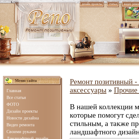
дизайн проекты
статьи
видео ремо
Ремонт позитивный - 
Меню сайта
аксессуары
»
Прочие
Главная
Все статьи
ФОТО
В нашей коллекции 
Дизайн проекты
которые помогут сде
Новости дизайна
стильным, а также п
Видео ремонта
ландшафтного дизайн
Своими руками
Ландшафтный дизайн