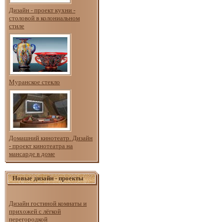
Дизайн - проект кухни -
столовой в колониальном
стиле
Муранское стекло
Домашний кинотеатр. Дизайн
- проект кинотеатра на
мансарде в доме
Новые дизайн - проекты
Дизайн гостиной комнаты и
прихожей с лёгкой
перегородкой