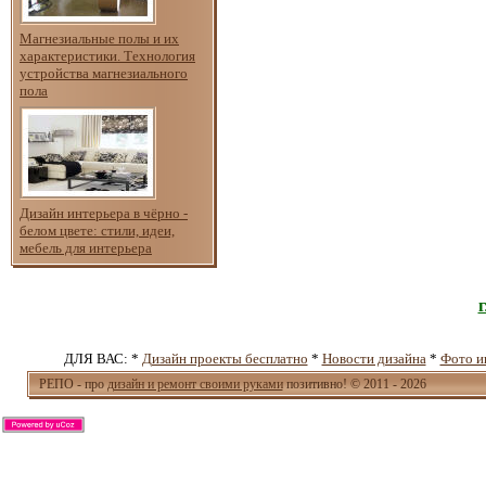
Магнезиальные полы и их
характеристики. Технология
устройства магнезиального
пола
Дизайн интерьера в чёрно -
белом цвете: стили, идеи,
мебель для интерьера
ДЛЯ ВАС: *
Дизайн проекты бесплатно
*
Новости дизайна
*
Фото и
РЕПО - про
дизайн и ремонт своими руками
позитивно! © 2011 - 2026