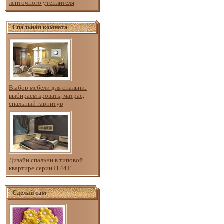
ленточного утеплителя
Спальная комната
Выбор мебели для спальни:
выбираем кровать, матрас,
спальный гарнитур
Дизайн спальни в типовой
квартире серии П 44Т
Сделай сам