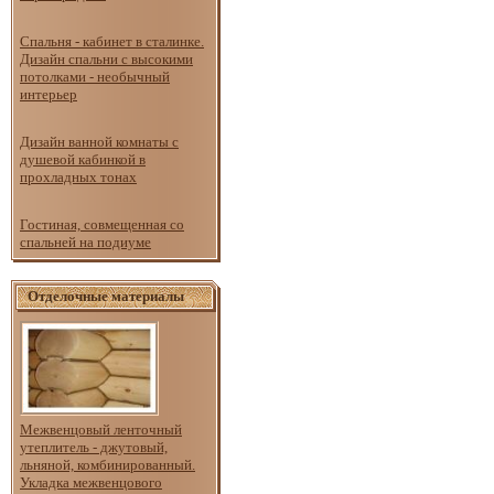
Спальня - кабинет в сталинке.
Дизайн спальни с высокими
потолками - необычный
интерьер
Дизайн ванной комнаты с
душевой кабинкой в
прохладных тонах
Гостиная, совмещенная со
спальней на подиуме
Отделочные материалы
Межвенцовый ленточный
утеплитель - джутовый,
льняной, комбинированный.
Укладка межвенцового