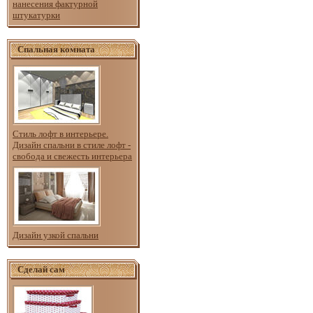
нанесения фактурной
штукатурки
Спальная комната
Стиль лофт в интерьере.
Дизайн спальни в стиле лофт -
свобода и свежесть интерьера
Дизайн узкой спальни
Сделай сам