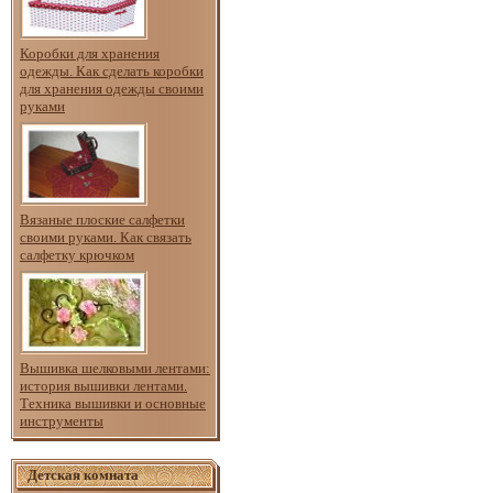
Коробки для хранения
одежды. Как сделать коробки
для хранения одежды своими
руками
Вязаные плоские салфетки
своими руками. Как связать
салфетку крючком
Вышивка шелковыми лентами:
история вышивки лентами.
Техника вышивки и основные
инструменты
Детская комната