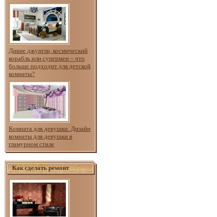
Дикие джунгли, космический
корабль или супермен – что
больше подходит для детской
комнаты?
Комната для девушки. Дизайн
комнаты для девушки в
гламурном стиле
Как сделать ремонт