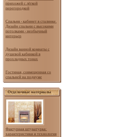
прихожей с лёгкой
перегородкой
Спальня - кабинет в сталинке.
Дизайн спальни с высокими
потолками - необычный
интерьер
Дизайн ванной комнаты с
душевой кабинкой в
прохладных тонах
Гостиная, совмещенная со
спальней на подиуме
Отделочные материалы
Фактурная штукатурка:
характеристики и технология