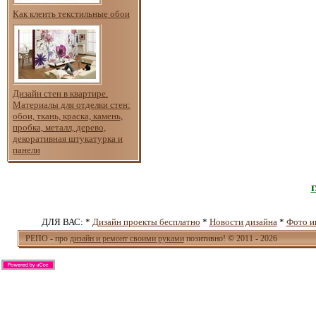
Как клеить текстильные обои
Дизайн стен в квартире.
Материалы для отделки стен:
обои, ткань, краска, камень,
пробка, металл, дерево,
декоративная штукатурка и
панели
ДЛЯ ВАС: *
Дизайн проекты бесплатно
*
Новости дизайна
*
Фото и
РЕПО - про
дизайн и ремонт своими руками
позитивно! © 2011 - 2026