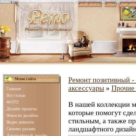
дизайн проекты
статьи
видео ремо
Ремонт позитивный - 
Меню сайта
аксессуары
»
Прочие
Главная
Все статьи
ФОТО
В нашей коллекции 
Дизайн проекты
которые помогут сде
Новости дизайна
стильным, а также п
Видео ремонта
ландшафтного дизайн
Своими руками
Ландшафтный дизайн