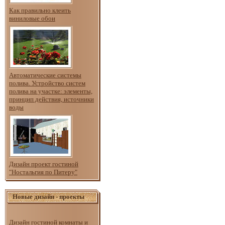
Как правильно клеить
виниловые обои
Автоматические системы
полива. Устройство систем
полива на участке: элементы,
принцип действия, источники
воды
Дизайн проект гостиной
"Ностальгия по Питеру"
Новые дизайн - проекты
Дизайн гостиной комнаты и