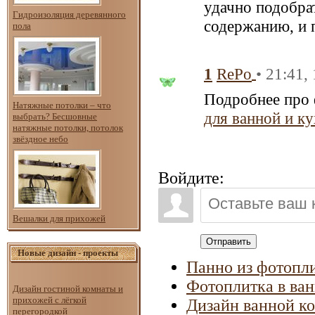
удачно подобра
Гидроизоляция деревянного
содержанию, и 
пола
1
• 21:41,
RePo
Подробнее про 
Натяжные потолки – что
для ванной и к
выбрать? Бесшовные
натяжные потолки, потолок
звёздное небо
Войдите:
Вешалки для прихожей
Отправить
Новые дизайн - проекты
Панно из фотопли
Фотоплитка в ван
Дизайн гостиной комнаты и
прихожей с лёгкой
Дизайн ванной к
перегородкой