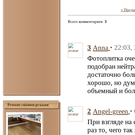
« Пред
Всего комментариев
:
3
3
• 22:03,
Anna
Фотоплитка очен
подобран нейтр
достаточно бол
хорошо, но дум
объемный и бол
Ремонт своими руками
2
•
Angel-green
При взгляде на
раз то, чего та