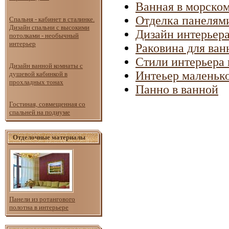
Ванная в морском
Отделка панелям
Спальня - кабинет в сталинке.
Дизайн спальни с высокими
Дизайн интерьер
потолками - необычный
интерьер
Раковина для ван
Стили интерьера
Дизайн ванной комнаты с
Интеьер маленьк
душевой кабинкой в
прохладных тонах
Панно в ванной
Гостиная, совмещенная со
спальней на подиуме
Отделочные материалы
Панели из ротангового
полотна в интерьере