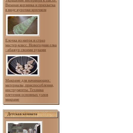
Украшение интерьера к Пасхе.
Вязаная корзинка и прихватка
в виде курочки крючком
Елочка из ниток и страз
мастер-класс. Новогодняя елка
- абажур своими руками
Макраме для начинающих:
материалы, приспособления,
инструменты. Техника
плетения основных узлов
макраме
Детская комната