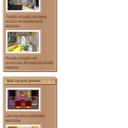
Дизайн детской для двоих
детей в двухкомнатной
квартире
Дизайн детской для
подростка. Недорогой дизайн
комнаты
Как сделать ремонт
Светдиодное освещение
квартиры