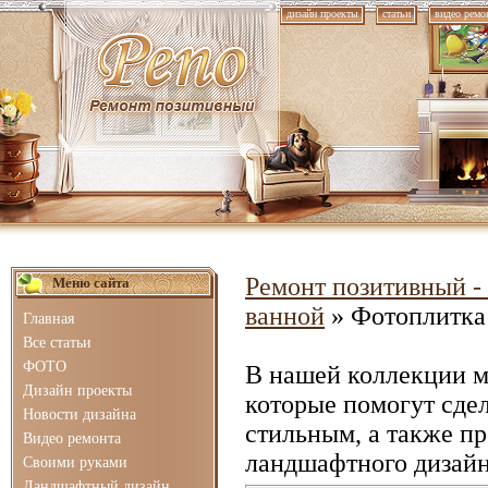
дизайн проекты
статьи
видео ремо
Ремонт позитивный - 
Меню сайта
ванной
» Фотоплитка 
Главная
Все статьи
ФОТО
В нашей коллекции 
Дизайн проекты
которые помогут сде
Новости дизайна
стильным, а также п
Видео ремонта
ландшафтного дизайн
Своими руками
Ландшафтный дизайн