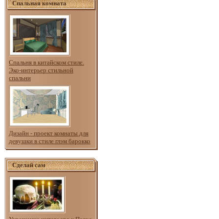
Спальная комната
Спальня в китайском стиле.
Эко-интерьер стильной
спальни
Дизайн - проект комнаты для
девушки в стиле глэм барокко
Сделай сам