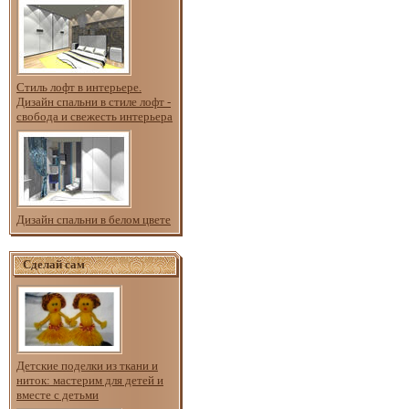
Стиль лофт в интерьере.
Дизайн спальни в стиле лофт -
свобода и свежесть интерьера
Дизайн спальни в белом цвете
Сделай сам
Детские поделки из ткани и
ниток: мастерим для детей и
вместе с детьми