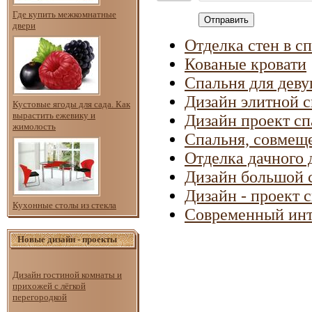
Где купить межкомнатные
Отправить
двери
Отделка стен в с
Кованые кровати
Спальня для дев
Дизайн элитной 
Кустовые ягоды для сада. Как
вырастить ежевику и
Дизайн проект с
жимолость
Спальня, совмеще
Отделка дачного 
Дизайн большой 
Дизайн - проект 
Кухонные столы из стекла
Современный инт
Новые дизайн - проекты
Дизайн гостиной комнаты и
прихожей с лёгкой
перегородкой