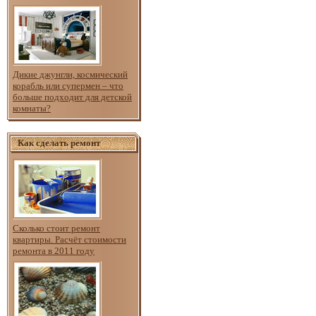
Дикие джунгли, космический
корабль или супермен – что
больше подходит для детской
комнаты?
Как сделать ремонт
Сколько стоит ремонт
квартиры. Расчёт стоимости
ремонта в 2011 году