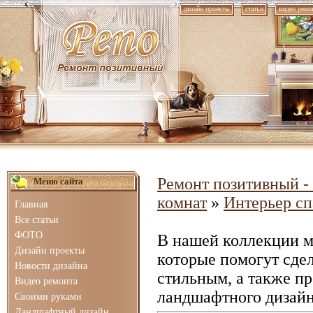
дизайн проекты
статьи
видео ремо
Ремонт позитивный - 
Меню сайта
комнат
»
Интерьер с
Главная
Все статьи
ФОТО
В нашей коллекции 
Дизайн проекты
которые помогут сде
Новости дизайна
стильным, а также п
Видео ремонта
ландшафтного дизайн
Своими руками
Ландшафтный дизайн