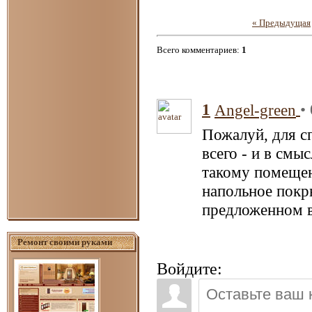
« Предыдущая
Всего комментариев
:
1
1
•
Angel-green
Пожалуй, для с
всего - и в смы
такому помещен
напольное покры
предложенном в
Ремонт своими руками
Войдите: