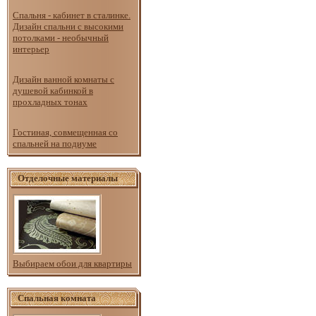
Спальня - кабинет в сталинке.
Дизайн спальни с высокими
потолками - необычный
интерьер
Дизайн ванной комнаты с
душевой кабинкой в
прохладных тонах
Гостиная, совмещенная со
спальней на подиуме
Отделочные материалы
Выбираем обои для квартиры
Спальная комната