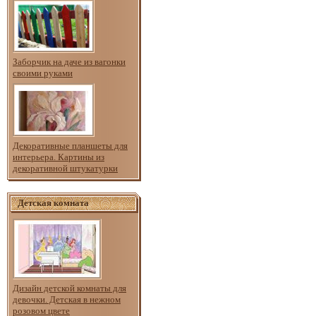
Заборчик на даче из вагонки
своими руками
Декоративные планшеты для
интерьера. Картины из
декоративной штукатурки
Детская комната
Дизайн детской комнаты для
девочки. Детская в нежном
розовом цвете