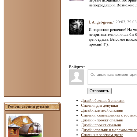
первые асоциации, которые 
неподходящий. Возможно, в
1
• 20:03, 29.0
Angel-green
Интересное решение! На мой
непритязательно, лишь бы 
для отдыха. Высокое изгол
проспи!!!").
Войдите:
Отправить
Дизайн большой спальни
Спальня для девушки
Ремонт своими руками
Дизайн элитной спальни
Спальня, совмещенная с гостин
Дизайн - проект спальни
Дизайн проект спальни
Дизайн спальни в морском стиле
Спальня в зелёном цвете