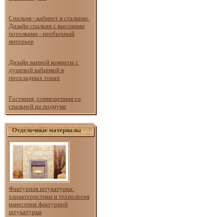
Спальня - кабинет в сталинке.
Дизайн спальни с высокими
потолками - необычный
интерьер
Дизайн ванной комнаты с
душевой кабинкой в
прохладных тонах
Гостиная, совмещенная со
спальней на подиуме
Отделочные материалы
Фактурная штукатурка:
характеристики и технология
нанесения фактурной
штукатурки