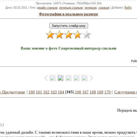
Просмотров
: 14973 |
Размеры
: 750x858px/140.1Kb
Дата
: 03.02.2011 |
Теги
:
дизайн спальни
,
интерьер спальни
,
интерьер
,
спальни
|
Добавил
:
RePo
Фотография в реальном размере
Ваше мнение о фото Современный интерьер спальни
Рейт
« Предыдущая
|
160
161
162
163
164
[
165
]
166
167
168
169
170
|
Следующая 
Порядок вы
011
ень удачный дизайн. С такими возможностями в наше время, можно придумать ч