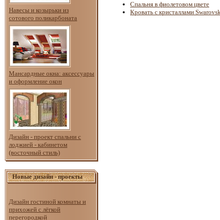
Спальня в фиолетовом цвете
Навесы и козырьки из
Кровать с кристаллами Swarovsk
сотового поликарбоната
Мансардные окна: аксессуары
и оформление окон
Дизайн - проект спальни с
лоджией - кабинетом
(восточный стиль)
Новые дизайн - проекты
Дизайн гостиной комнаты и
прихожей с лёгкой
перегородкой