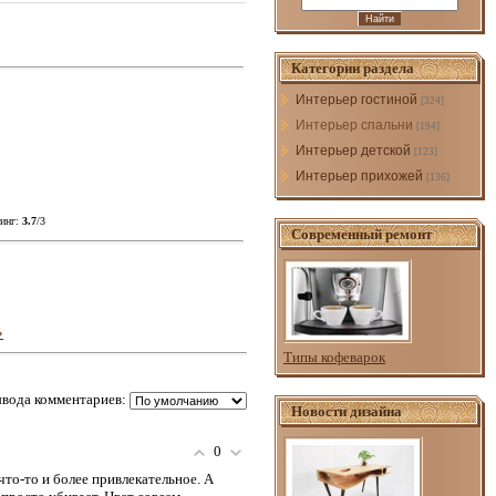
Категории раздела
Интерьер гостиной
[324]
Интерьер спальни
[194]
Интерьер детской
[123]
Интерьер прихожей
[136]
инг
:
3.7
/
3
Современный ремонт
»
Типы кофеварок
вода комментариев:
Новости дизайна
0
то-то и более привлекательное. А