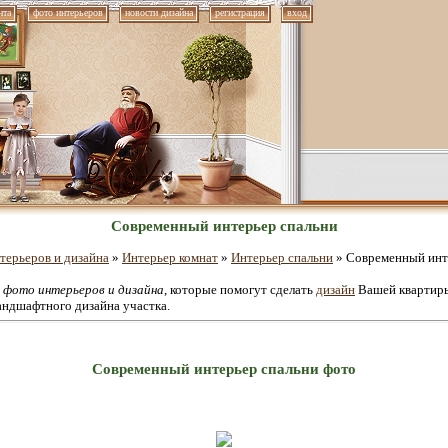
нта
фото интерьеров
новости дизайна
регистрация
вход
Современный интерьер спальни
терьеров и дизайна
»
Интерьер комнат
»
Интерьер спальни
» Современный инт
е
фото интерьеров и дизайна
, которые помогут сделать
дизайн
Вашей квартиры
андшафтного дизайна участка.
Современный интерьер спальни фото