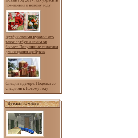
Новый год 2017: как украсить
помещения к новому году
Артбук своими руками: что
такое артбук и каким он
бывает. Популярные тематики
для создания артбуков
Специи в декоре. Поделки со
специями к Новому году
Детская комната