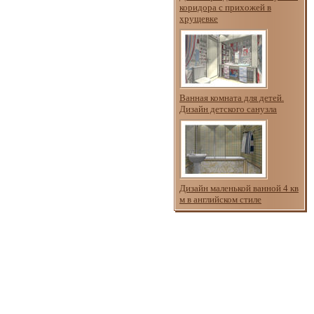
коридора с прихожей в
хрущевке
Ванная комната для детей.
Дизайн детского санузла
Дизайн маленькой ванной 4 кв
м в английском стиле