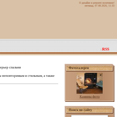
О дизайне и ремонте позитивно!
пятница, 07.08.2026, 11:33
RSS
|
ерьер спальни
Фотогалерея
 неповторимым и стильным, а также
Камины фото
Поиск по сайту