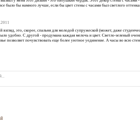
вызвал у меня этот дизайн - это бабушкин чердак. Этот декор стены с часами -
се было бы намного лучше, если бы цвет стены с часами был светлого оттенка
3.2011
 взгляд, это, скорее, спальня для молодой супружеской (может, даже студенчес
было удобно. С другой - продумана каждая мелочь и цвет. Светло-зеленый оче
овье позволяет почувствовать еще более уютное уединение. А часы во всю сте
ой