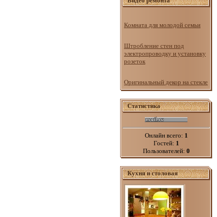
Видео ремонта
Комната для молодой семьи
Штробление стен под
электропроводку и установку
розеток
Оригинальный декор на стекле
Статистика
Онлайн всего:
1
Гостей:
1
Пользователей:
0
Кухня и столовая