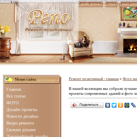
дизайн проекты
статьи
видео ремо
Ремонт позитивный - главная
»
Фото ин
Меню сайта
В нашей коллекции мы собрали лучши
Главная
проекты современных зданий и фото л
Все статьи
ФОТО
Поделиться…
Дизайн проекты
Новости дизайна
Видео ремонта
Своими руками
Ландшафтный дизайн