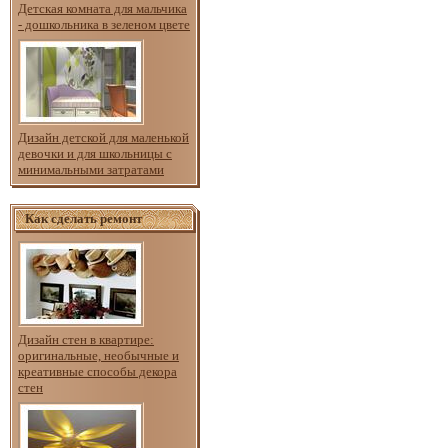
Детская комната для мальчика
- дошкольника в зеленом цвете
Дизайн детской для маленькой
девочки и для школьницы с
минимальными затратами
Как сделать ремонт
Дизайн стен в квартире:
оригинальные, необычные и
креативные способы декора
стен