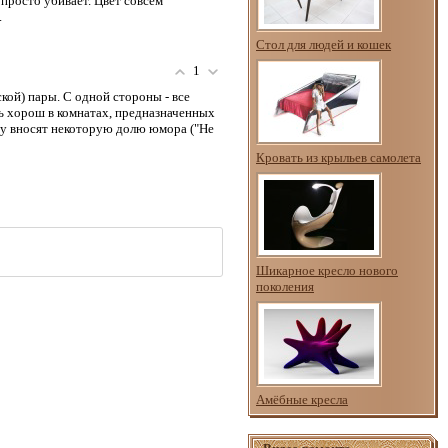
 просто убивает. Цвет совсем
.
Стол для людей и кошек
1
кой) пары. С одной стороны - все
нь хорош в комнатах, предназначенных
ну вносят некоторую долю юмора ("Не
Кровать из крыльев самолета
Шикарное кресло нового
поколения
Амёбные кресла