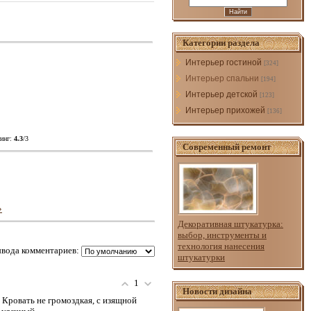
Категории раздела
Интерьер гостиной
[324]
Интерьер спальни
[194]
Интерьер детской
[123]
Интерьер прихожей
[136]
инг
:
4.3
/
3
Современный ремонт
»
Декоративная штукатурка:
выбор, инструменты и
технология нанесения
вода комментариев:
штукатурки
1
Новости дизайна
Кровать не громоздкая, с изящной