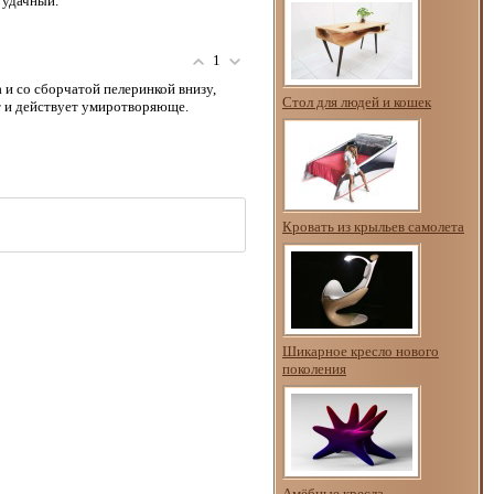
 удачный.
1
 и со сборчатой пелеринкой внизу,
Стол для людей и кошек
т и действует умиротворяюще.
Кровать из крыльев самолета
Шикарное кресло нового
поколения
Амёбные кресла