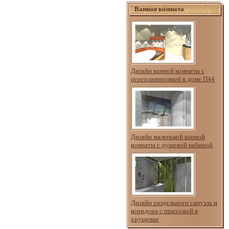
Ванная комната
Дизайн ванной комнаты с
перепланировкой в доме П44
Дизайн маленькой ванной
комнаты с душевой кабиной
Дизайн раздельного санузла и
коридора с прихожей в
хрущевке