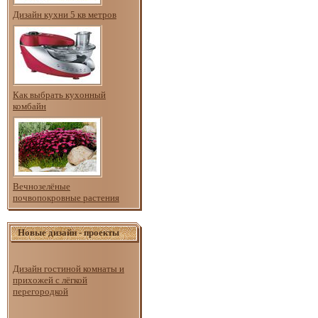
Дизайн кухни 5 кв метров
Как выбрать кухонный
комбайн
Вечнозелёные
почвопокровные растения
Новые дизайн - проекты
Дизайн гостиной комнаты и
прихожей с лёгкой
перегородкой