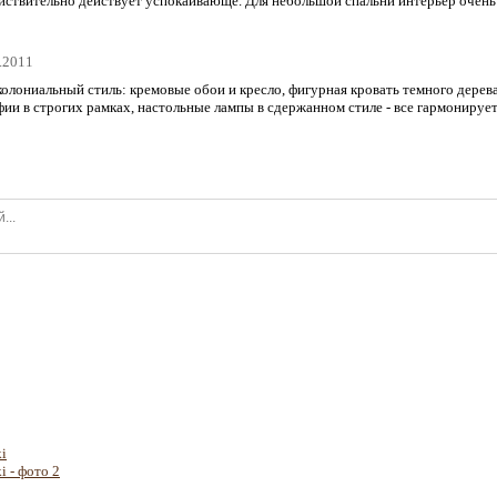
ействительно действует успокаивающе. Для небольшой спальни интерьер очень
9.2011
колониальный стиль: кремовые обои и кресло, фигурная кровать темного дерева
фии в строгих рамках, настольные лампы в сдержанном стиле - все гармонируе
i
i - фото 2