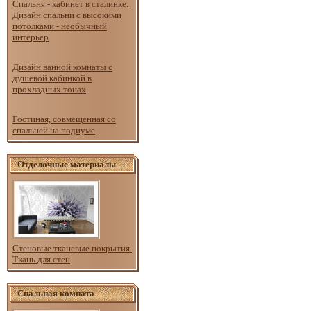
Спальня - кабинет в сталинке.
Дизайн спальни с высокими
потолками - необычный
интерьер
Дизайн ванной комнаты с
душевой кабинкой в
прохладных тонах
Гостиная, совмещенная со
спальней на подиуме
Отделочные материалы
Стеновые тканевые покрытия.
Ткань для стен
Спальная комната