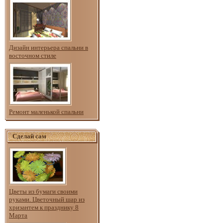
Дизайн интерьера спальни в
восточном стиле
Ремонт маленькой спальни
Сделай сам
Цветы из бумаги своими
руками. Цветочный шар из
хризантем к празднику 8
Марта