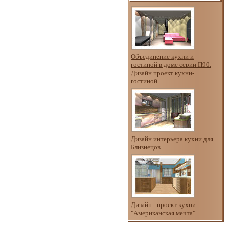
Объединение кухни и
гостиной в доме серии П90.
Дизайн проект кухни-
гостиной
Дизайн интерьера кухни для
Близнецов
Дизайн - проект кухни
"Американская мечта"