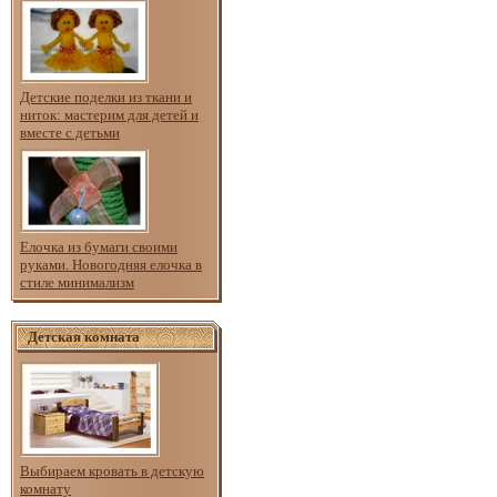
Детские поделки из ткани и
ниток: мастерим для детей и
вместе с детьми
Елочка из бумаги своими
руками. Новогодняя елочка в
стиле минимализм
Детская комната
Выбираем кровать в детскую
комнату