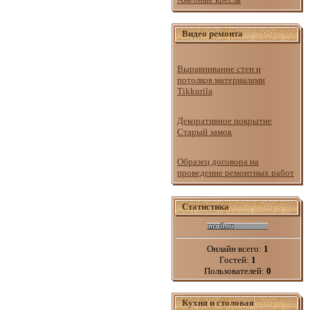
Видео ремонта
Выравнивание стен и
потолков материалами
Tikkurila
Декоративное покрытие
Старый замок
Образец договора на
проведение ремонтных работ
Статистика
Онлайн всего:
1
Гостей:
1
Пользователей:
0
Кухня и столовая