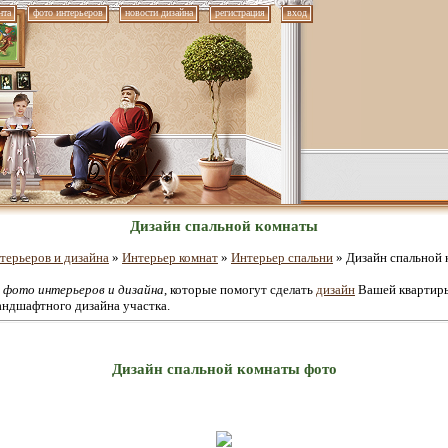
нта
фото интерьеров
новости дизайна
регистрация
вход
Дизайн спальной комнаты
терьеров и дизайна
»
Интерьер комнат
»
Интерьер спальни
» Дизайн спальной
е
фото интерьеров и дизайна
, которые помогут сделать
дизайн
Вашей квартиры
андшафтного дизайна участка.
Дизайн спальной комнаты фото