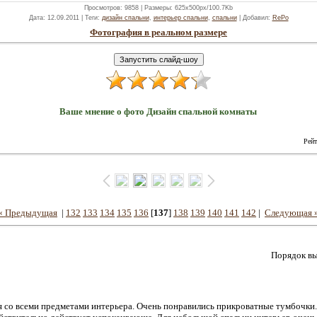
Просмотров
: 9858 |
Размеры
: 625x500px/100.7Kb
Дата
: 12.09.2011 |
Теги
:
дизайн спальни
,
интерьер спальни
,
спальни
|
Добавил
:
RePo
Фотография в реальном размере
Ваше мнение о фото Дизайн спальной комнаты
Рейт
« Предыдущая
|
132
133
134
135
136
[
137
]
138
139
140
141
142
|
Следующая 
Порядок вы
 со всеми предметами интерьера. Очень понравились прикроватные тумбочки. 