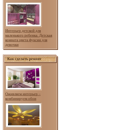
Интерьер детской для
маленького ребенка. Детская
комната цвета фуксии для
девочки
Как сделать ремонт
Оживляем интерьер –
комбинируем обои