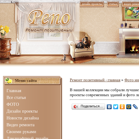
дизайн проекты
статьи
видео ремо
Ремонт позитивный - главная
»
Фото ин
Меню сайта
В нашей коллекции мы собрали лучши
Главная
проекты современных зданий и фото л
Все статьи
ФОТО
Поделиться…
Дизайн проекты
Новости дизайна
Видео ремонта
Своими руками
Ландшафтный дизайн