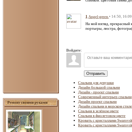
спинкой. Цветовая гамма д
1
• 14:50, 16.0
Angel-green
На мой взгляд, прекрасный 
портьеры, люстра, фотогра
Войдите:
Отправить
Спальня для девушки
Дизайн большой спальни
Дизайн - проект спальни
Современный интерьер спальни
Дизайн проект спальни
Ремонт своими руками
Дизайн спальни в морском стиле
Спальня в зелёном цвете
Спальня в фиолетовом цвете
Кровать с кристаллами Swarovsk
Кровать с кристаллами Swarovsk