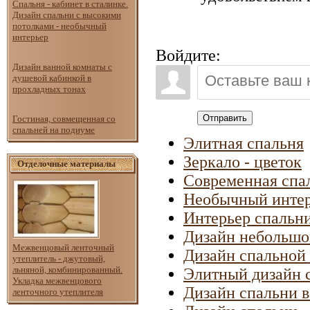
Спальня - кабинет в сталинке.
Дизайн спальни с высокими
потолками - необычный
интерьер
Войдите:
Дизайн ванной комнаты с
душевой кабинкой в
прохладных тонах
Отправить
Гостиная, совмещенная со
спальней на подиуме
Элитная спальня
Зеркало - цветок
Отделочные материалы
Современная спа
Необычный интер
Интерьер спальни
Дизайн небольшо
Межвенцовый ленточный
Дизайн спальной
утеплитель - джутовый,
льняной, комбинированный.
Элитный дизайн 
Укладка межвенцового
Дизайн спальни в
ленточного утеплителя