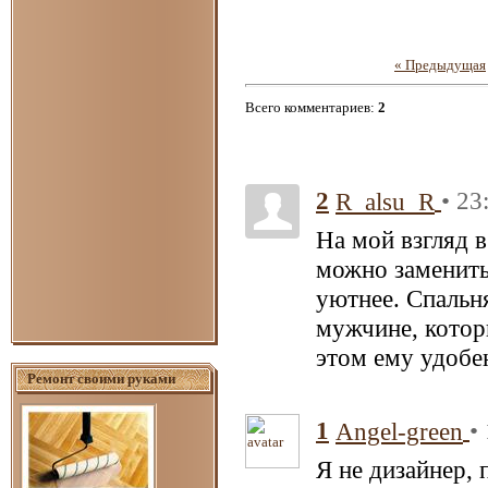
« Предыдущая
Всего комментариев
:
2
2
• 23
R_alsu_R
На мой взгляд в
можно заменить
уютнее. Спальн
мужчине, котор
этом ему удоб
Ремонт своими руками
1
•
Angel-green
Я не дизайнер,