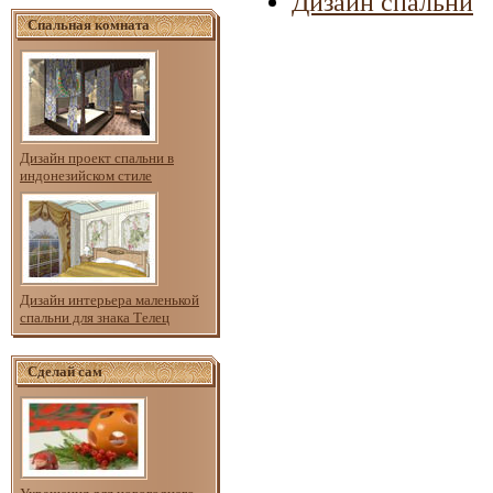
Дизайн спальни
Спальная комната
Дизайн проект спальни в
индонезийском стиле
Дизайн интерьера маленькой
спальни для знака Телец
Сделай сам