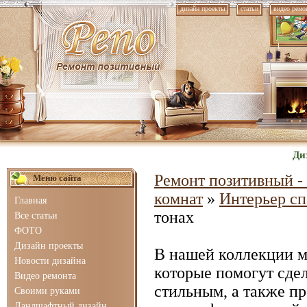
дизайн проекты
статьи
видео ремо
Ди
Ремонт позитивный - 
Меню сайта
комнат
»
Интерьер с
Главная
тонах
Все статьи
ФОТО
Дизайн проекты
В нашей коллекции 
Новости дизайна
которые помогут сде
Видео ремонта
стильным, а также п
Своими руками
Ландшафтный дизайн