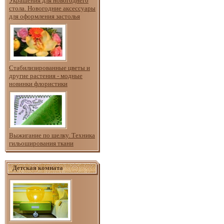
Украшения для новогоднего
стола. Новогодние аксессуары
для оформления застолья
Стабилизированные цветы и
другие растения - модные
новинки флористики
Выжигание по шелку. Техника
гильоширования ткани
Детская комната