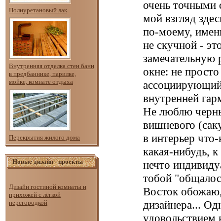
очень точными 
Полиуретановый лак
мой взгляд здес
по-моему, имен
не скучной - эт
замечательную 
Внутренняя отделка стен бани
окне: не прост
в предбаннике, парилке,
мойке, комнате отдыха
ассоциирующий
внутренней гар
Не люблю черны
вишневого (саку
в интерьер что-
Перекрытия жилого дома
какая-нибудь, к
Новые дизайн - проекты
нечто индивиду
тобой "общалос
Дизайн гостиной комнаты и
Восток обожаю,
прихожей с лёгкой
дизайнера... Од
перегородкой
удовольствием в