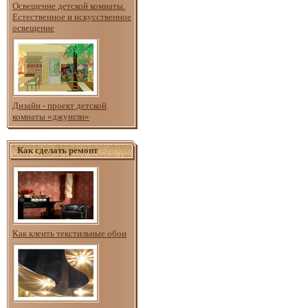
Освещение детской комнаты.
Естественное и искусственное
освещение
Дизайн - проект детской
комнаты «джунгли»
Как сделать ремонт
Как клеить текстильные обои