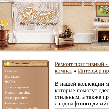
дизайн проекты
статьи
видео ремо
Ремонт позитивный - 
Меню сайта
комнат
»
Интерьер п
Главная
Все статьи
ФОТО
В нашей коллекции 
Дизайн проекты
которые помогут сде
Новости дизайна
стильным, а также п
Видео ремонта
ландшафтного дизайн
Своими руками
Ландшафтный дизайн