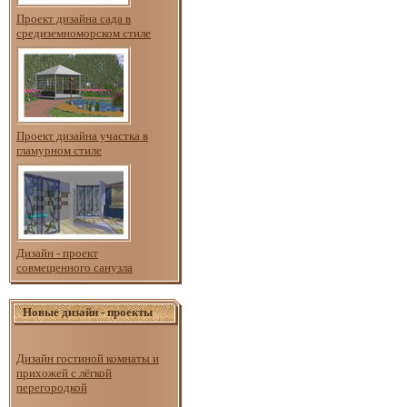
Проект дизайна сада в
средиземноморском стиле
Проект дизайна участка в
гламурном стиле
Дизайн - проект
совмещенного санузла
Новые дизайн - проекты
Дизайн гостиной комнаты и
прихожей с лёгкой
перегородкой