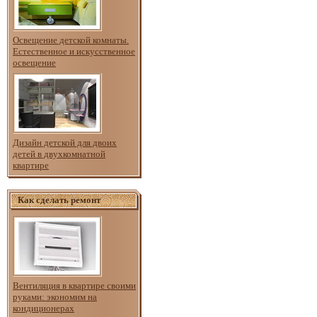
Освещение детской комнаты.
Естественное и искусственное
освещение
Дизайн детской для двоих
детей в двухкомнатной
квартире
Как сделать ремонт
Вентиляция в квартире своими
руками: экономим на
кондиционерах