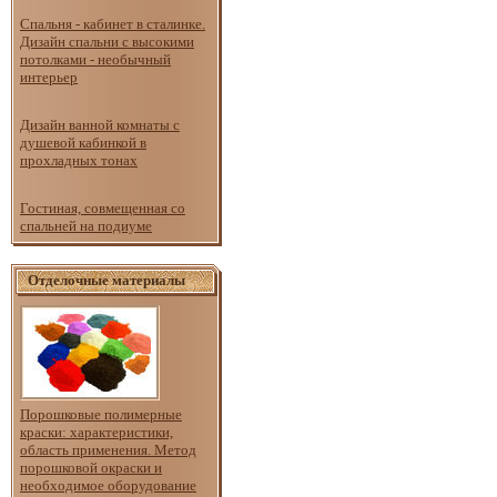
Спальня - кабинет в сталинке.
Дизайн спальни с высокими
потолками - необычный
интерьер
Дизайн ванной комнаты с
душевой кабинкой в
прохладных тонах
Гостиная, совмещенная со
спальней на подиуме
Отделочные материалы
Порошковые полимерные
краски: характеристики,
область применения. Метод
порошковой окраски и
необходимое оборудование