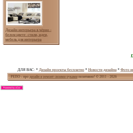
Дизайн интерьера в чёрно -
белом цвете: стили, идеи,
мебель для интерьера
ДЛЯ ВАС: *
Дизайн проекты бесплатно
*
Новости дизайна
*
Фото и
РЕПО - про
дизайн и ремонт своими руками
позитивно! © 2011 - 2026