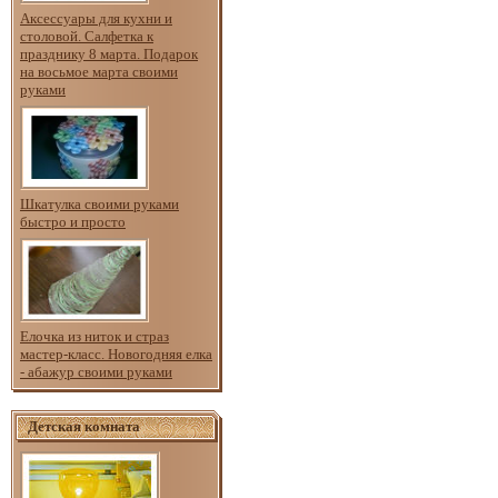
Аксессуары для кухни и
столовой. Салфетка к
празднику 8 марта. Подарок
на восьмое марта своими
руками
Шкатулка своими руками
быстро и просто
Елочка из ниток и страз
мастер-класс. Новогодняя елка
- абажур своими руками
Детская комната