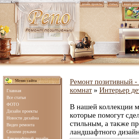
дизайн проекты
статьи
видео ремо
Ремонт позитивный - 
Меню сайта
комнат
»
Интерьер де
Главная
Все статьи
ФОТО
В нашей коллекции 
Дизайн проекты
которые помогут сде
Новости дизайна
стильным, а также п
Видео ремонта
ландшафтного дизайн
Своими руками
Ландшафтный дизайн