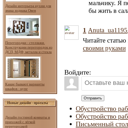
мальчику. Я п
Дизайн интерьера кухни для
бы жить в сал
знака зодиака Овен
1
Anuta_ua1195
Читайте статью
Перегородки - стеллажи.
своими руками
Конструкции перегородок из
ДСП, МДФ, металла и стекла
Войдите:
Какие бывают варианты
шкафов - купе
Отправить
Новые дизайн - проекты
Обустройство раб
Обустройство раб
Дизайн гостиной комнаты и
прихожей с лёгкой
Письменный стол 
перегородкой