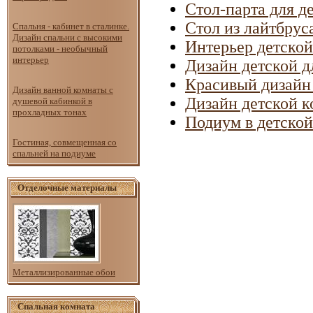
Стол-парта для д
Стол из лайтбрус
Спальня - кабинет в сталинке.
Дизайн спальни с высокими
Интерьер детской
потолками - необычный
интерьер
Дизайн детской д
Красивый дизайн
Дизайн ванной комнаты с
Дизайн детской 
душевой кабинкой в
прохладных тонах
Подиум в детской
Гостиная, совмещенная со
спальней на подиуме
Отделочные материалы
Металлизированные обои
Спальная комната