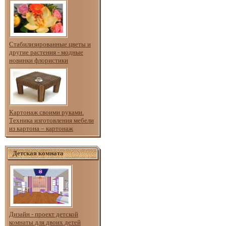
Стабилизированные цветы и
другие растения - модные
новинки флористики
Картонаж своими руками.
Техника изготовления мебели
из картона – картонаж
Детская комната
Дизайн - проект детской
комнаты для двоих детей