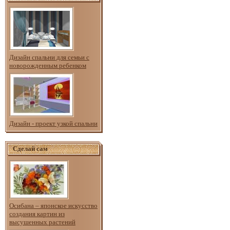
Дизайн спальни для семьи с
новорожденным ребенком
Дизайн - проект узкой спальни
Сделай сам
Осибана – японское искусство
создания картин из
высушенных растений