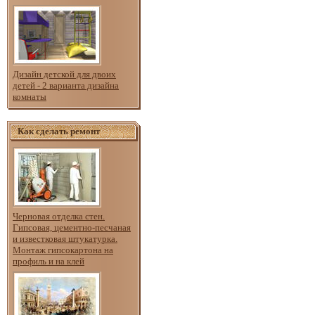
Дизайн детской для двоих
детей - 2 варианта дизайна
комнаты
Как сделать ремонт
Черновая отделка стен.
Гипсовая, цементно-песчаная
и известковая штукатурка.
Монтаж гипсокартона на
профиль и на клей