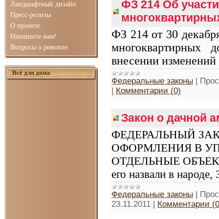
ФЗ 214 Об участ
Ландшафтный дизайн
Пресс-релизы
многоквартирных
О проекте
ФЗ 214 от 30 декабр
Напишите нам!
многоквартирных 
Вопросы о ремонте
внесении изменений 
Всё для дома
Федеральные законы
|
Прос
|
Комментарии (0)
Закон о дачной 
ФЕДЕРАЛЬНЫЙ ЗА
ОФОРМЛЕНИЯ В У
ОТДЕЛЬНЫЕ ОБЪЕК
его назвали в народе,
Федеральные законы
|
Прос
23.11.2011
|
Комментарии (0