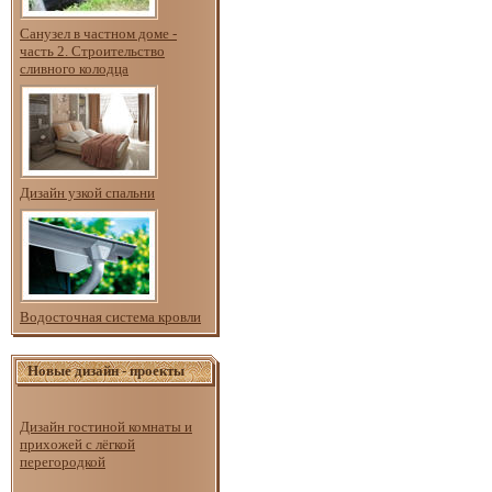
Санузел в частном доме -
часть 2. Строительство
сливного колодца
Дизайн узкой спальни
Водосточная система кровли
Новые дизайн - проекты
Дизайн гостиной комнаты и
прихожей с лёгкой
перегородкой