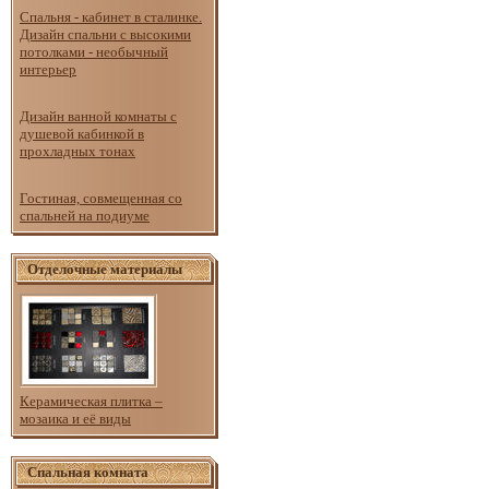
Спальня - кабинет в сталинке.
Дизайн спальни с высокими
потолками - необычный
интерьер
Дизайн ванной комнаты с
душевой кабинкой в
прохладных тонах
Гостиная, совмещенная со
спальней на подиуме
Отделочные материалы
Керамическая плитка –
мозаика и её виды
Спальная комната