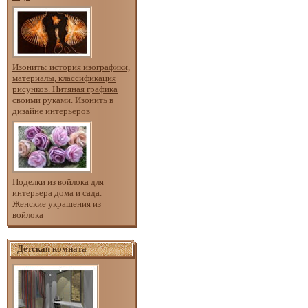
Изонить: история изографики,
материалы, классификация
рисунков. Нитяная графика
своими руками. Изонить в
дизайне интерьеров
Поделки из войлока для
интерьера дома и сада.
Женские украшения из
войлока
Детская комната