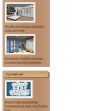
Дизайн интерьера спальни в
стиле арт-деко
Варианты дизайна спальни -
готовые проекты комнаты
Сделай сам
Новогодние вытынанки.
Трафареты на окна для Нового
года