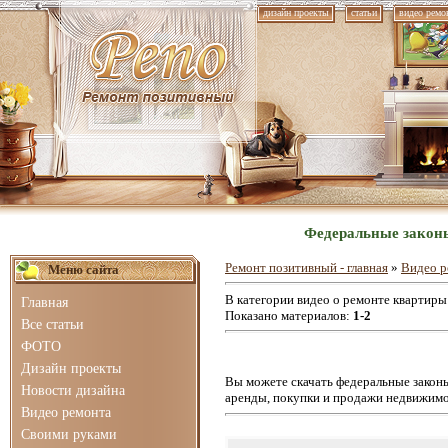
дизайн проекты
статьи
видео ремо
Федеральные законы
Ремонт позитивный - главная
»
Видео р
Меню сайта
В категории видео о ремонте квартир
Главная
Показано материалов
:
1-2
Все статьи
ФОТО
Дизайн проекты
Вы можете скачать федеральные законы
Новости дизайна
аренды, покупки и продажи недвижим
Видео ремонта
Своими руками