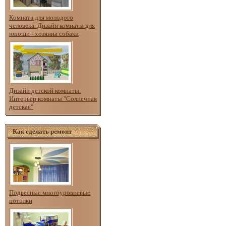
Комната для молодого
человека. Дизайн комнаты для
юноши - хозяина собаки
Дизайн детской комнаты.
Интерьер комнаты "Солнечная
детская"
Как сделать ремонт
Подвесные многоуровневые
потолки