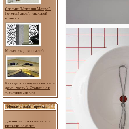
Спальня "Мэрилин Монро".
Готовый дизайн спальной
комнаты
Металлизированные обои
Как сделать санузел в частном
доме - часть 3. Отопление и
утепление санузла
Новые дизайн - проекты
Дизайн гостиной комнаты и
прихожей с лёгкой