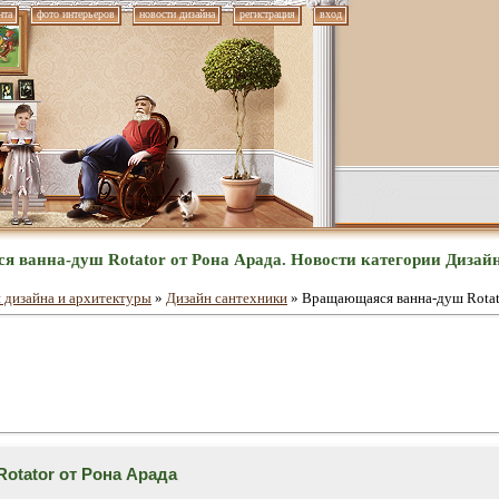
нта
фото интерьеров
новости дизайна
регистрация
вход
 ванна-душ Rotator от Рона Арада. Новости категории Дизай
 дизайна и архитектуры
»
Дизайн сантехники
» Вращающаяся ванна-душ Rotat
otator от Рона Арада