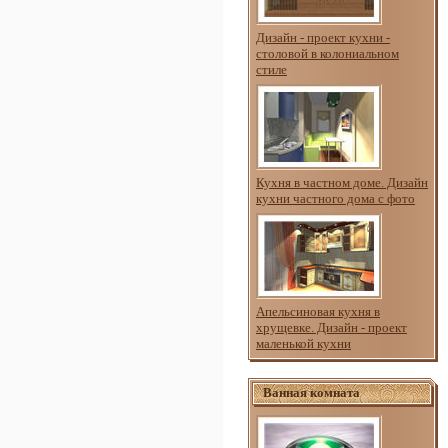
Дизайн - проект кухни -
столовой в колониальном
стиле
Кухня в частном доме. Дизайн
кухни частного дома с фото
Апельсиновая кухня в
хрущевке. Дизайн - проект
маленькой кухни
Ванная комната