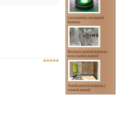
Светильники для ванной
комнаты
Интерьер ванной комнаты -
идеи дизайна ванной
Дизайн ванной комнаты с
угловой ванной