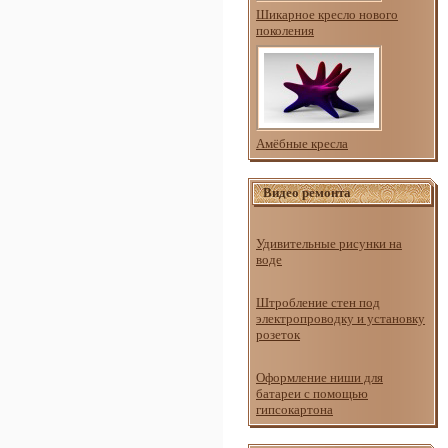
Шикарное кресло нового
поколения
Амёбные кресла
Видео ремонта
Удивительные рисунки на
воде
Штробление стен под
электропроводку и установку
розеток
Оформление ниши для
батареи с помощью
гипсокартона