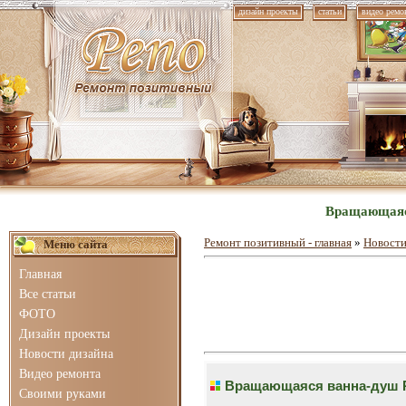
дизайн проекты
статьи
видео ремо
Вращающаяся
Ремонт позитивный - главная
»
Новости
Меню сайта
Главная
Все статьи
ФОТО
Дизайн проекты
Новости дизайна
Видео ремонта
Вращающаяся ванна-душ R
Своими руками