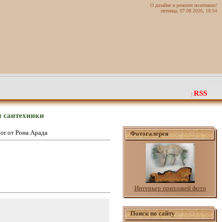
О дизайне и ремонте позитивно!
пятница, 07.08.2026, 18:54
RSS
|
н сантехники
or от Рона Арада
Фотогалерея
Интерьер прихожей фото
Поиск по сайту