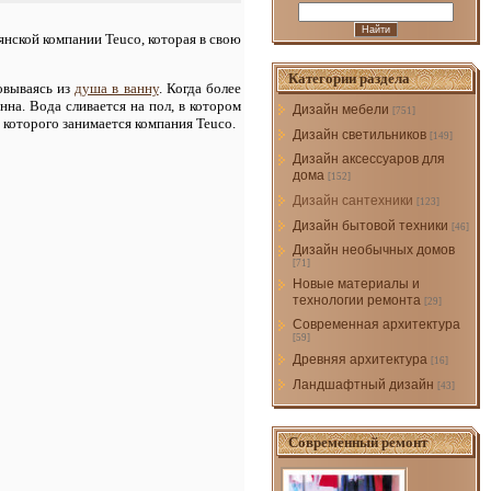
янской компании Teuco, которая в свою
Категории раздела
зовываясь из
душа в ванну
. Когда более
нна. Вода сливается на пол, в котором
Дизайн мебели
[751]
 которого занимается компания Teuco.
Дизайн светильников
[149]
Дизайн аксессуаров для
дома
[152]
Дизайн сантехники
[123]
Дизайн бытовой техники
[46]
Дизайн необычных домов
[71]
Новые материалы и
технологии ремонта
[29]
Современная архитектура
[59]
Древняя архитектура
[16]
Ландшафтный дизайн
[43]
Современный ремонт