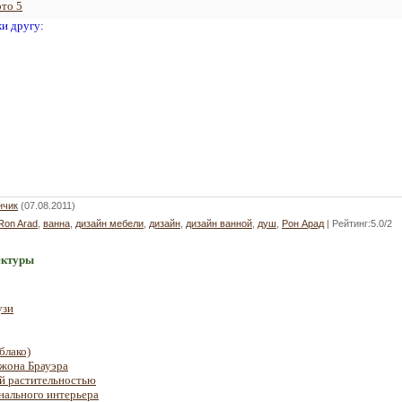
то 5
жи другу:
нчик
(07.08.2011)
Ron Arad
,
ванна
,
дизайн мебели
,
дизайн
,
дизайн ванной
,
душ
,
Рон Арад
|
Рейтинг
:
5.0
/
2
ектуры
узи
блако)
Джона Брауэра
й растительностью
нального интерьера