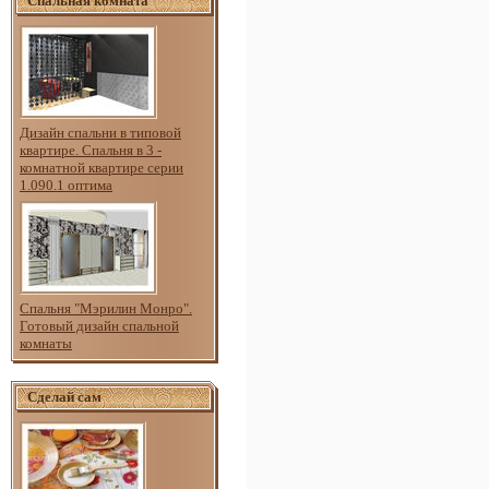
Спальная комната
Дизайн спальни в типовой
квартире. Спальня в 3 -
комнатной квартире серии
1.090.1 оптима
Спальня "Мэрилин Монро".
Готовый дизайн спальной
комнаты
Сделай сам