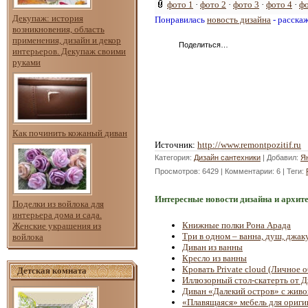
фото 1
·
фото 2
·
фото 3
·
фото 4
·
фо
Декупаж: история
Понравилась
новость дизайна
- расска
возникновения, область
применения, дизайн и декор
Поделиться…
интерьеров. Декупаж своими
руками
Как починить кожаный диван
Источник
:
http://www.remontpozitif.ru
Категория
:
Дизайн сантехники
|
Добавил
:
Я
Просмотров
: 6429 |
Комментарии
: 6 |
Теги
:
Интересные новости дизайна и архит
Поделки из войлока для
интерьера дома и сада.
Книжные полки Рона Арада
Женские украшения из
Три в одном – ванна, душ, джак
войлока
Диван из ванны
Кресло из ванны
Кровать Private cloud (Личное о
Детская комната
Иллюзорный стол-скатерть от 
Диван «Далекий остров» с живо
«Плавящаяся» мебель для ориги