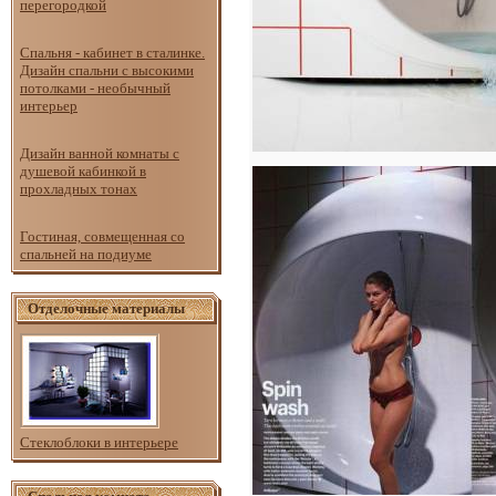
перегородкой
Спальня - кабинет в сталинке.
Дизайн спальни с высокими
потолками - необычный
интерьер
Дизайн ванной комнаты с
душевой кабинкой в
прохладных тонах
Гостиная, совмещенная со
спальней на подиуме
Отделочные материалы
Стеклоблоки в интерьере