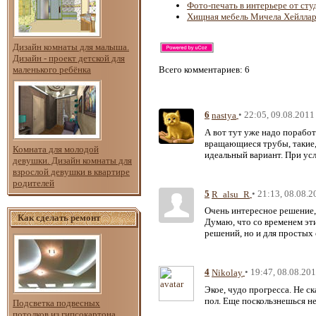
Фото-печать в интерьере от сту
Хищная мебель Мичела Хейлла
Дизайн комнаты для малыша.
Дизайн - проект детской для
маленького ребёнка
Всего комментариев
: 6
6
• 22:05, 09.08.2011
nastya
А вот тут уже надо поработ
вращающиеся трубы, такие,
Комната для молодой
идеальный вариант. При усло
девушки. Дизайн комнаты для
взрослой девушки в квартире
родителей
5
• 21:13, 08.08.2
R_alsu_R
Очень интересное решение,
Как сделать ремонт
Думаю, что со временем эт
решений, но и для простых
4
• 19:47, 08.08.20
Nikolay
Экое, чудо прогресса. Не с
пол. Еще поскользнешься н
Подсветка подвесных
потолков из гипсокартона