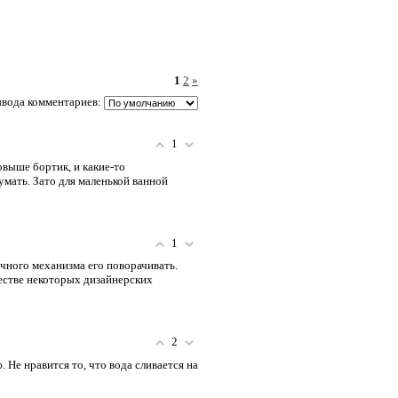
1
2
»
вода комментариев:
1
овыше бортик, и какие-то
мать. Зато для маленькой ванной
1
чного механизма его поворачивать.
честве некоторых дизайнерских
2
 Не нравится то, что вода сливается на