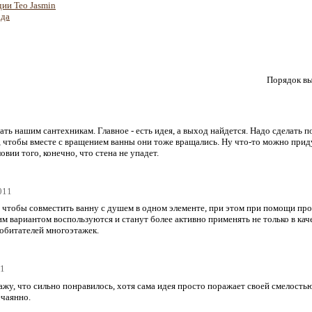
дии Teo Jasmin
рда
Порядок вы
ать нашим сантехникам. Главное - есть идея, а выход найдется. Надо сделать п
 чтобы вместе с вращением ванны они тоже вращались. Ну что-то можно приду
вии того, конечно, что стена не упадет.
011
 чтобы совместить ванну с душем в одном элементе, при этом при помощи про
им вариантом воспользуются и станут более активно применять не только в ка
 обитателей многоэтажек.
11
кажу, что сильно понравилось, хотя сама идея просто поражает своей смелостью.
ечаянно.