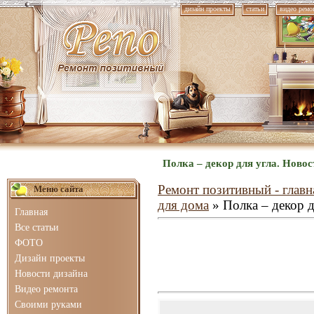
дизайн проекты
статьи
видео ремо
Полка – декор для угла. Ново
Ремонт позитивный - главн
Меню сайта
для дома
» Полка – декор д
Главная
Все статьи
ФОТО
Дизайн проекты
Новости дизайна
Видео ремонта
Своими руками