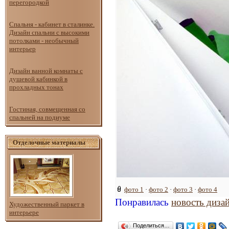
перегородкой
Спальня - кабинет в сталинке.
Дизайн спальни с высокими
потолками - необычный
интерьер
Дизайн ванной комнаты с
душевой кабинкой в
прохладных тонах
Гостиная, совмещенная со
спальней на подиуме
Отделочные материалы
фото 1
·
фото 2
·
фото 3
·
фото 4
Понравилась
новость диза
Художественный паркет в
интерьере
Поделиться…