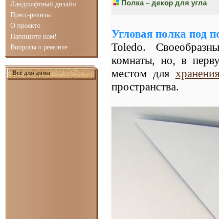
Полка – декор для угла
Ландшафтный дизайн
Пресс-релизы
О проекте
Угловая полка под п
Напишите нам!
Toledo. Своеобраз
Вопросы о ремонте
комнаты, но, в перв
местом для
хранени
Всё для дома
пространства.