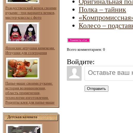
Оригинальная по
Рождественский венок своими
Полка – тайник
руками - три варианта венков,
«Компромиссная»
мастер-классы с фото
Колесо – подстав
Японские игрушки кимекоми.
Всего комментариев
: 0
Игрушки для созерцания
Войдите:
Папье-маше своими руками:
история возникновения,
Отправить
область применения,
технологии изготовления.
Рецепты клея для папье-маше
Детская комната