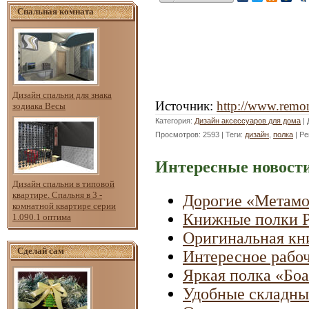
Спальная комната
Дизайн спальни для знака
Источник
:
http://www.remon
зодиака Весы
Категория
:
Дизайн аксессуаров для дома
|
Просмотров
: 2593 |
Теги
:
дизайн
,
полка
|
Ре
Интересные новости
Дизайн спальни в типовой
квартире. Спальня в 3 -
Дорогие «Метам
комнатной квартире серии
Книжные полки Р
1.090.1 оптима
Оригинальная кн
Сделай сам
Интересное рабоч
Яркая полка «Боа
Удобные складные