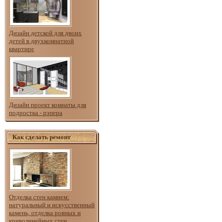
Дизайн детской для двоих
детей в двухкомнатной
квартире
Дизайн проект комнаты для
подростка - рэпера
Как сделать ремонт
Отделка стен камнем:
натуральный и искусственный
камень, отделка ровных и
криволинейных стен