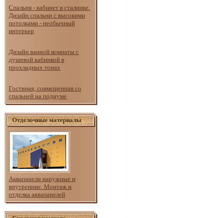
Спальня - кабинет в сталинке.
Дизайн спальни с высокими
потолками - необычный
интерьер
Дизайн ванной комнаты с
душевой кабинкой в
прохладных тонах
Гостиная, совмещенная со
спальней на подиуме
Отделочные материалы
Аквапанели наружные и
внутренние. Монтаж и
отделка аквапанелей