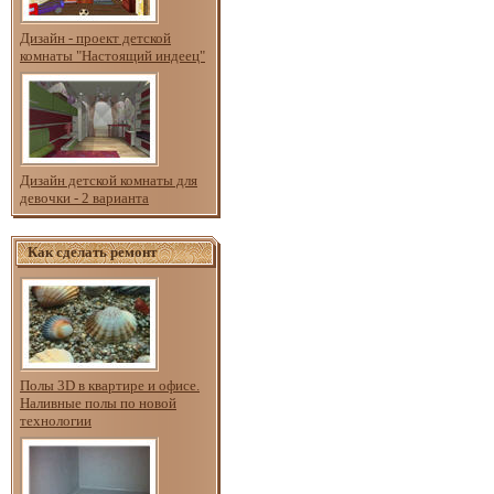
Дизайн - проект детской
комнаты "Настоящий индеец"
Дизайн детской комнаты для
девочки - 2 варианта
Как сделать ремонт
Полы 3D в квартире и офисе.
Наливные полы по новой
технологии