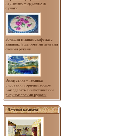
пергамано – кружево из
бумаги
Большая вязаная салфетка с
вышивкой шелковыми лентами
своими руками
Энкаустика – техника
рисования горячим воском.
Как сделать энкаустический
рисунок своими руками
Детская комната