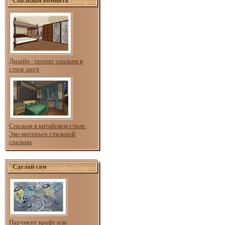
Спальная комната
Дизайн - проект спальни в
стиле китч
Спальня в китайском стиле.
Эко-интерьер стильной
спальни
Сделай сам
Парчмент крафт или