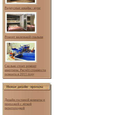
Радиусные шкафы - купе
Ремонт маленькой спальни
Сколько стоит ремонт
квартиры. Расчёт стоимости
ремонта в 2011 году
Новые дизайн - проекты
Дизайн гостиной комнаты и
прихожей с лёгкой
перегородкой