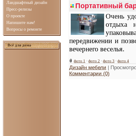
Ландшафтный дизайн
Портативный бар
Пресс-релизы
Очень уд
О проекте
Напишите нам!
отдыха 
Вопросы о ремонте
упаковы
передвижении и позв
Всё для дома
вечернего веселья.
фото 1
·
фото 2
·
фото 3
·
фото 4
Дизайн мебели
| Просмотро
Комментарии (0)