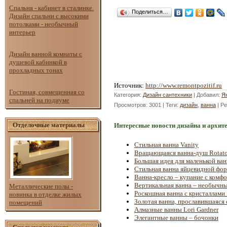
Спальня - кабинет в сталинке.
Поделиться…
Дизайн спальни с высокими
потолками - необычный
интерьер
Дизайн ванной комнаты с
душевой кабинкой в
прохладных тонах
Источник
:
http://www.remontpozitif.ru
Гостиная, совмещенная со
Категория
:
Дизайн сантехники
|
Добавил
:
Я
спальней на подиуме
Просмотров
: 3001 |
Теги
:
дизайн
,
ванна
|
Ре
Отделочные материалы
Интересные новости дизайна и архит
Стильная ванна Vanity
Вращающаяся ванна-душ Rotato
Большая идея для маленькой ва
Стильная ванна яйцевидной фор
Ванна-кресло – купание с комф
Вертикальная ванна – необычны
Металлические полы -
Роскошная ванна с кристаллами
новинка в отделке жилых
Золотая ванна, прославившаяся
помещений
Алмазные ванны Lori Gardner
Элегантные ванны – бочонки