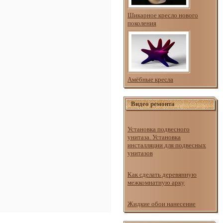
Шикарное кресло нового
поколения
Амёбные кресла
Видео ремонта
Установка подвесного
унитаза. Установка
инсталляции для подвесных
унитазов
Как сделать деревянную
межкомнатную арку
Жидкие обои нанесение