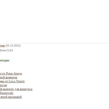
нчик
(01.12.2012)
йтинг
:
5.0
/
1
ектуры
r от Рона Арада
нной комнаты
мы от Luca Veneri
ортом
й концепт для конкурса
 Swarovski
 своей пропажей