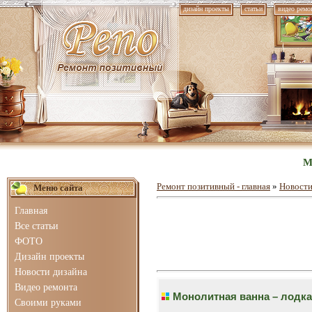
дизайн проекты
статьи
видео ремо
М
Ремонт позитивный - главная
»
Новости
Меню сайта
Главная
Все статьи
ФОТО
Дизайн проекты
Новости дизайна
Видео ремонта
Монолитная ванна – лодка
Своими руками