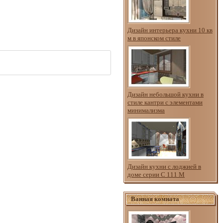
Дизайн интерьера кухни 10 кв
м в японском стиле
Дизайн небольшой кухни в
стиле кантри с элементами
минимализма
Дизайн кухни с лоджией в
доме серии С 111 М
Ванная комната