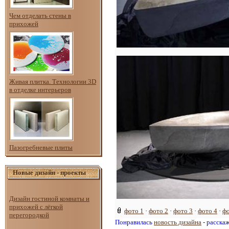
Чем отделать стены в
прихожей
Живая плитка. Технологии 3D
в отделке интерьеров
Пазогребневые плиты
Новые дизайн - проекты
Дизайн гостиной комнаты и
прихожей с лёгкой
фото 1
·
фото 2
·
фото 3
·
фото 4
·
фо
перегородкой
Понравилась
новость дизайна
- расска