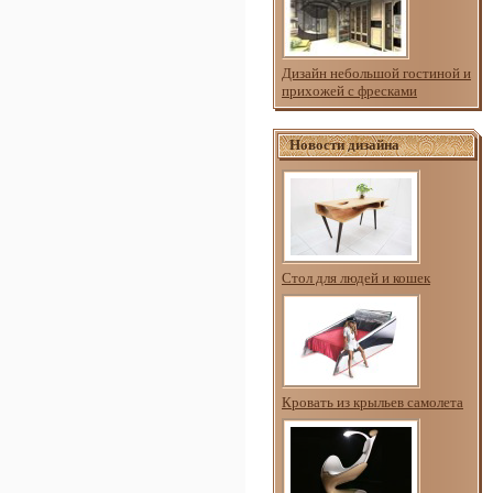
Дизайн небольшой гостиной и
прихожей с фресками
Новости дизайна
Стол для людей и кошек
Кровать из крыльев самолета