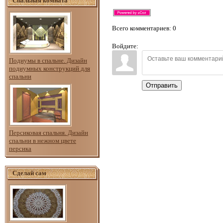
Спальная комната
Всего комментариев
: 0
Войдите:
Подиумы в спальне. Дизайн
подиумных конструкций для
спальни
Отправить
Персиковая спальня. Дизайн
спальни в нежном цвете
персика
Сделай сам