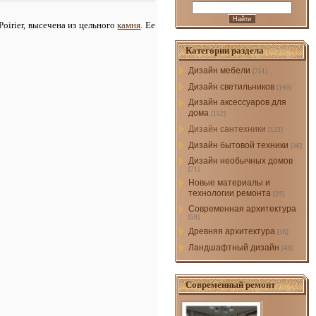
oirier, высечена из цельного
камня
. Ее
Категории раздела
Дизайн мебели
[751]
Дизайн светильников
[149]
Дизайн аксессуаров для
дома
[152]
Дизайн сантехники
[123]
Дизайн бытовой техники
[46]
Дизайн необычных домов
[71]
Новые материалы и
технологии ремонта
[29]
Современная архитектура
[59]
Древняя архитектура
[16]
Ландшафтный дизайн
[43]
Современный ремонт