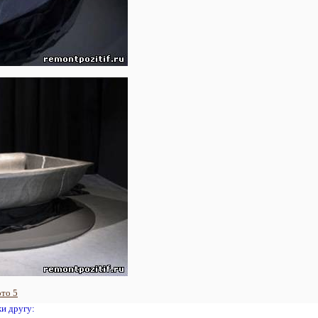
то 5
жи другу: