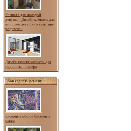
Комната для молодой
девушки. Дизайн комнаты для
взрослой девушки в квартире
родителей
Дизайн проект комнаты для
подростка - рэпера
Как сделать ремонт
Бисерные обои и бисерные
панно