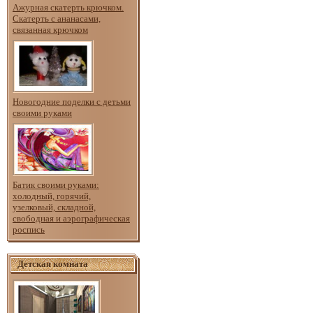
Ажурная скатерть крючком.
Скатерть с ананасами,
связанная крючком
Новогодние поделки с детьми
своими руками
Батик своими руками:
холодный, горячий,
узелковый, складной,
свободная и аэрографическая
роспись
Детская комната