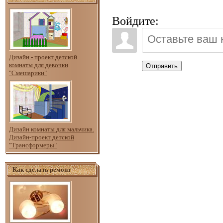
Войдите:
Дизайн - проект детской
комнаты для девочки
Отправить
"Смешарики"
Дизайн комнаты для мальчика.
Дизайн-проект детской
"Трансформеры"
Как сделать ремонт