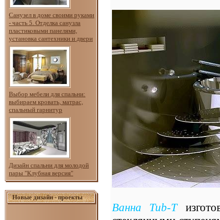
Санузел в доме своими руками
- часть 5. Отделка санузла
пластиковыми панелями,
установка сантехники и двери
Выбор мебели для спальни:
выбираем кровать, матрас,
спальный гарнитур
Дизайн спальни для молодой
пары "Клубная версия"
Новые дизайн - проекты
Ванна Tub-Т
изготов