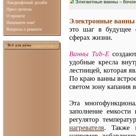
Элегантные ванны – бочо
Ландшафтный дизайн
Пресс-релизы
О проекте
Электронные ванны 
Напишите нам!
это шаг в будущее 
Вопросы о ремонте
сферах жизни.
Всё для дома
Ванны Tub-E
создают
удобные кресла внут
лестницей, которая я
По краю ванны встр
светом зону капания в
Эта многофункциона
заполнение емкости 
регулятор температу
нагревателя
. Также 
например, добавлени