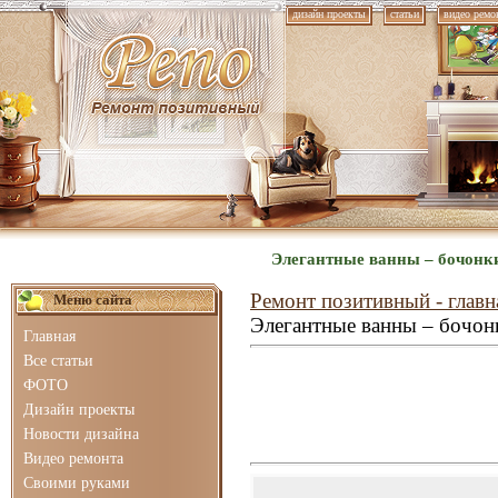
дизайн проекты
статьи
видео ремо
Элегантные ванны – бочонки
Ремонт позитивный - главн
Меню сайта
Элегантные ванны – бочон
Главная
Все статьи
ФОТО
Дизайн проекты
Новости дизайна
Видео ремонта
Своими руками