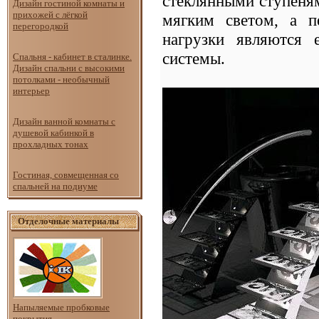
стеклянными ступеня
Дизайн гостиной комнаты и
прихожей с лёгкой
мягким светом, а п
перегородкой
нагрузки являются
системы.
Спальня - кабинет в сталинке.
Дизайн спальни с высокими
потолками - необычный
интерьер
Дизайн ванной комнаты с
душевой кабинкой в
прохладных тонах
Гостиная, совмещенная со
спальней на подиуме
Отделочные материалы
Напыляемые пробковые
покрытия