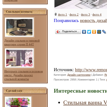
Спальная комната
фото 1
·
фото 2
·
фото 3
·
фото 4
Понравилась
новость диза
Поделиться…
Дизайн спальни в типовой
квартире серии П 44Т
Источник
:
http://www.remon
Интерьер спальни в розовом
цвете. Дизайн проект
Категория
:
Дизайн сантехники
|
Добавил
:
Я
спальной комнаты
Просмотров
: 2958 |
Комментарии
: 1 |
Теги
:
Интересные новости
Сделай сам
Стильная ванна V