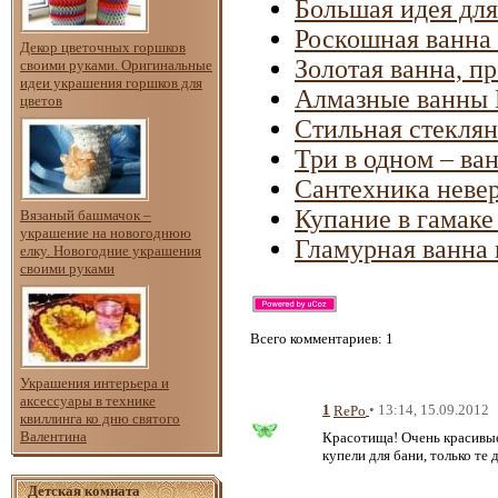
Большая идея дл
Роскошная ванна 
Декор цветочных горшков
Золотая ванна, п
своими руками. Оригинальные
идеи украшения горшков для
Алмазные ванны L
цветов
Стильная стеклян
Три в одном – ва
Сантехника невер
Купание в гамаке
Вязаный башмачок –
украшение на новогоднюю
Гламурная ванна 
елку. Новогодние украшения
своими руками
Всего комментариев
: 1
Украшения интерьера и
аксессуары в технике
1
• 13:14, 15.09.2012
RePo
квиллинга ко дню святого
Валентина
Красотища! Очень красивые
купели для бани, только те
Детская комната