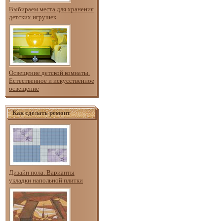
Выбираем места для хранения
детских игрушек
Освещение детской комнаты.
Естественное и искусственное
освещение
Как сделать ремонт
Дизайн пола. Варианты
укладки напольной плитки