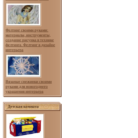
Фелтинг своими руками:
материалы, инструменты,
создание рисунка в технике
фелтинга. Фелтинг в дизайне
интерьера
Вязаные снежинки своими
руками для новогоднего
украшения интерьера
Детская комната