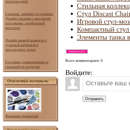
перегородкой
Стильная коллекц
Стул Discast Cha
Спальня - кабинет в сталинке.
Дизайн спальни с высокими
Игровой стул-моз
потолками - необычный
интерьер
Компактный стул
Элементы танка в
Дизайн ванной комнаты с
душевой кабинкой в
прохладных тонах
Всего комментариев
: 0
Гостиная, совмещенная со
спальней на подиуме
Войдите:
Отделочные материалы
Отправить
Флоковые покрытия