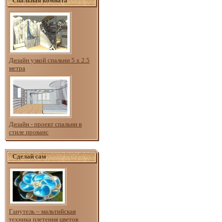
Спальная комната
Дизайн узкой спальни 5 х 2.5
метра
Дизайн - проект спальни в
стиле прованс
Сделай сам
Ганутель – мальтийская
техника плетения цветов