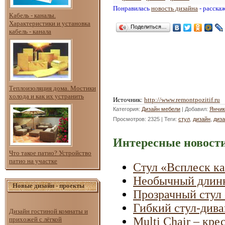
Понравилась
новость дизайна
- расска
Кабель - каналы.
Характеристики и установка
Поделиться…
кабель - канала
Теплоизоляция дома. Мостики
холода и как их устранить
Источник
:
http://www.remontpozitif.ru
Категория
:
Дизайн мебели
|
Добавил
:
Янчик
Просмотров
: 2325 |
Теги
:
стул
,
дизайн
,
диз
Интересные новости
Что такое патио? Устройство
патио на участке
Стул «Всплеск к
Необычный длинн
Новые дизайн - проекты
Прозрачный стул 
Гибкий стул-диван
Дизайн гостиной комнаты и
Multi Chair – кре
прихожей с лёгкой