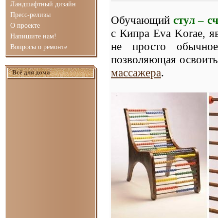
Ландшафтный дизайн
Пресс-релизы
Обучающий
стул – 
О проекте
с Кипра Eva Korae, я
Напишите нам!
не просто обычное
Вопросы о ремонте
позволяющая освоить
массажера
.
Всё для дома