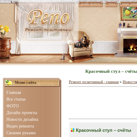
дизайн проекты
статьи
видео ремо
Красочный стул – счёты
Ремонт позитивный - главная
»
Новости
Меню сайта
Главная
Все статьи
ФОТО
Дизайн проекты
Новости дизайна
Видео ремонта
Красочный стул – счёты
Своими руками