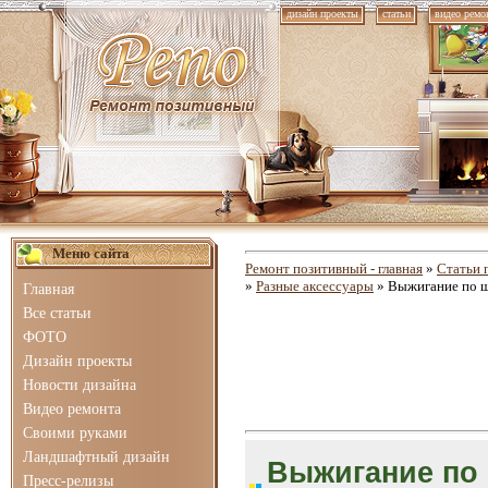
дизайн проекты
статьи
видео ремо
Меню сайта
Ремонт позитивный - главная
»
Статьи 
»
Разные аксессуары
» Выжигание по ш
Главная
Все статьи
ФОТО
Дизайн проекты
Новости дизайна
Видео ремонта
Своими руками
Ландшафтный дизайн
Выжигание по 
Пресс-релизы