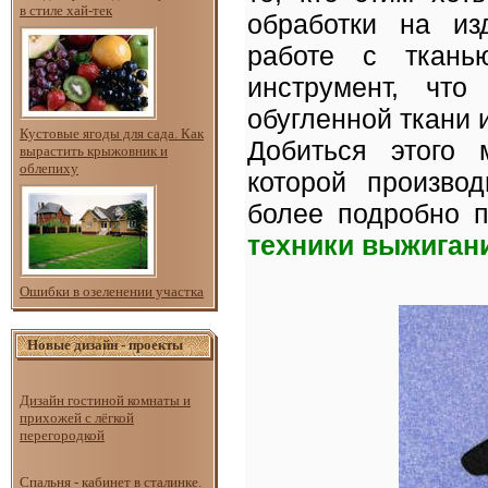
в стиле хай-тек
обработки на из
работе с ткань
инструмент, чт
обугленной ткани 
Кустовые ягоды для сада. Как
Добиться этого 
вырастить крыжовник и
облепиху
которой произво
более подробно п
техники выжигани
Ошибки в озеленении участка
Новые дизайн - проекты
Дизайн гостиной комнаты и
прихожей с лёгкой
перегородкой
Спальня - кабинет в сталинке.