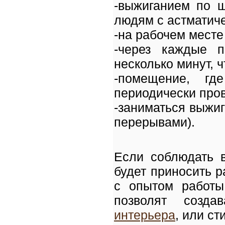
-выжиганием по ш
людям с астматич
-на рабочем мест
-через каждые п
несколько минут, 
-помещение, гд
периодически про
-заниматься выжиг
перерывами).
Если соблюдать в
будет приносить р
с опытом работы 
позволят созд
интерьера
, или с