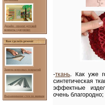
Дизайн - проект детской
комнаты «джунгли»
Как сделать ремонт
Замена ковровых покрытий
-
ткань
. Как уже 
синтетическая тка
эффектные издел
очень благородно;
Выравнивание стен по маякам