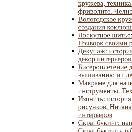
кружева, техник
фриволите. Челн
Вологодское круж
создания коклюш
Лоскутное шитье:
Пэчворк своими 
Декупаж: история
декор интерьеров
Бисероплетение 
вышиванию и пле
Макраме для нач
инструменты. Те
Изонить: история
рисунков. Нитяна
интерьеров
Скрапбукинг: нап
Скрапбукинг аль