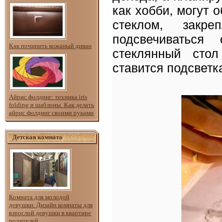
как хобби, могут 
стеклом, закр
подсвечиваться
Как починить кожаный диван
стеклянный сто
ставится подсветка
Айрис фолдинг: техника iris
folding и шаблоны. Как делать
айрис фолдинг своими руками
Детская комната
Комната для молодой
девушки. Дизайн комнаты для
взрослой девушки в квартире
родителей