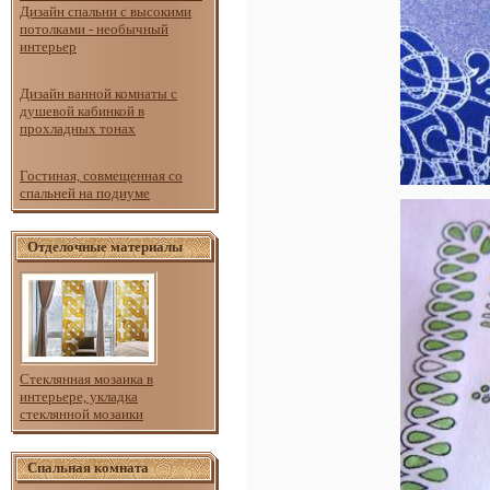
Дизайн спальни с высокими
потолками - необычный
интерьер
Дизайн ванной комнаты с
душевой кабинкой в
прохладных тонах
Гостиная, совмещенная со
спальней на подиуме
Отделочные материалы
Стеклянная мозаика в
интерьере, укладка
стеклянной мозаики
Спальная комната