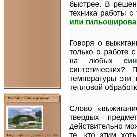
быстрее. В решен
техника работы с
или гильоширова
Говоря о выжиган
только о работе 
на любых
си
синтетических? 
температуры эти 
тепловой обработк
Ремонт своими руками
Слово «выжигани
твердых предм
действительно мо
те, кто этим хот
Ландшафтный дизайн участка