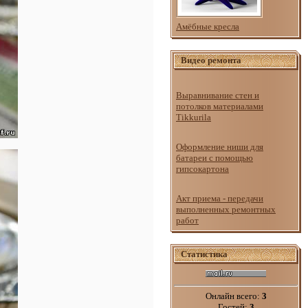
Амёбные кресла
Видео ремонта
Выравнивание стен и
потолков материалами
Tikkurila
Оформление ниши для
батареи с помощью
гипсокартона
Акт приема - передачи
выполненных ремонтных
работ
Статистика
Онлайн всего:
3
Гостей:
3