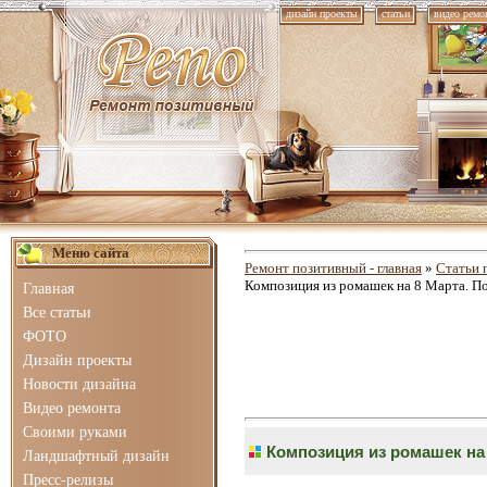
дизайн проекты
статьи
видео ремо
Меню сайта
Ремонт позитивный - главная
»
Статьи 
Композиция из ромашек на 8 Марта. П
Главная
Все статьи
ФОТО
Дизайн проекты
Новости дизайна
Видео ремонта
Своими руками
Композиция из ромашек на 
Ландшафтный дизайн
Пресс-релизы