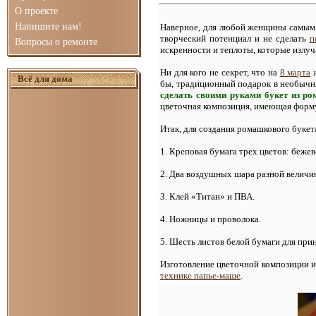
О проекте
Напишите нам!
Наверное, для любой женщины самы
творческий потенциал и не сделать
п
Вопросы о ремонте
искренности и теплоты, которые излу
Ни для кого не секрет, что на
8 марта
ж
Всё для дома
бы, традиционный подарок в необычны
сделать своими руками букет из р
цветочная композиция, имеющая форм
Итак, для создания ромашкового буке
1. Креповая бумага трех цветов: бежев
2. Два воздушных шара разной величин
3. Клей «Титан» и ПВА.
4. Ножницы и проволока.
5. Шесть листов белой бумаги для при
Изготовление цветочной композиции из
технике папье-маше
.