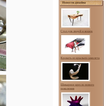
Новости дизайна
Стол для людей и кошек
Кровать из крыльев самолета
Шикарное кресло нового
поколения