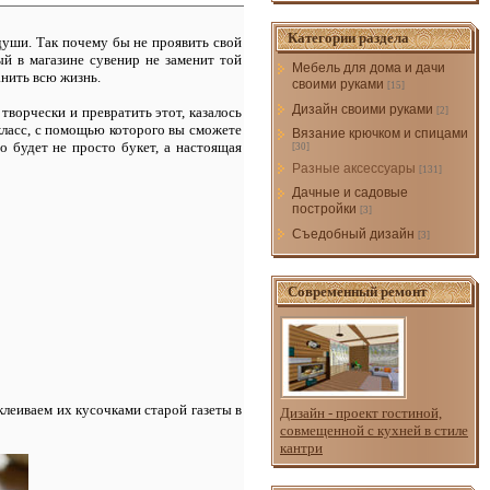
Категории раздела
души. Так почему бы не проявить свой
ый в магазине сувенир не заменит той
Мебель для дома и дачи
анить всю жизнь.
своими руками
[15]
Дизайн своими руками
ворчески и превратить этот, казалось
[2]
класс, с помощью которого вы сможете
Вязание крючком и спицами
о будет не просто букет, а настоящая
[30]
Разные аксессуары
[131]
Дачные и садовые
постройки
[3]
Съедобный дизайн
[3]
Современный ремонт
клеиваем их кусочками старой газеты в
Дизайн - проект гостиной,
совмещенной с кухней в стиле
кантри