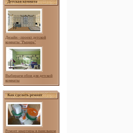
Детская комната
Дизайн - проект детской
комнаты "Рыцарь"
Выбираем обои для детской
комнаты
Как сделать ремонт
Ремонт квартиры в панельном