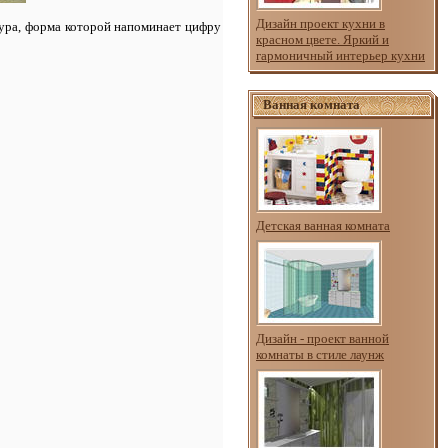
Дизайн проект кухни в
игура, форма которой напоминает цифру
красном цвете. Яркий и
гармоничный интерьер кухни
Ванная комната
Детская ванная комната
Дизайн - проект ванной
комнаты в стиле лаунж