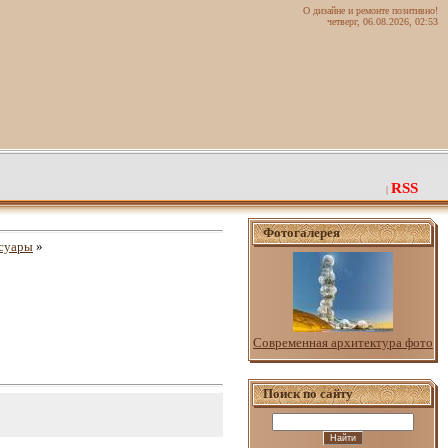
О дизайне и ремонте позитивно!
четверг, 06.08.2026, 02:53
RSS
|
Фотогалерея
ссуары
»
Современная архитектура фото
Поиск по сайту