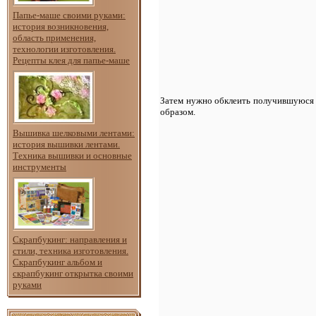
Папье-маше своими руками:
история возникновения,
область применения,
технологии изготовления.
Рецепты клея для папье-маше
Затем нужно обклеить получившуюся 
образом.
Вышивка шелковыми лентами:
история вышивки лентами.
Техника вышивки и основные
инструменты
Скрапбукинг: направления и
стили, техника изготовления.
Скрапбукинг альбом и
скрапбукинг открытка своими
руками