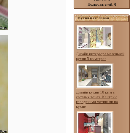
Пользователей:
0
Кухня и столовая
Дизайн интерьера маленькой
кухни 5 кв метров
Дизайн кухни 10 кв м в
светлых тонах. Кантри с
городскими мотивами на
кухне