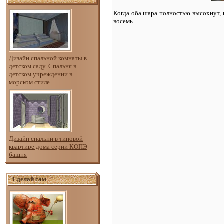
Когда оба шара полностью высохнут, и
восемь.
Дизайн спальной комнаты в
детском саду. Спальня в
детском учреждении в
морском стиле
Дизайн спальни в типовой
квартире дома серии КОПЭ
башня
Сделай сам