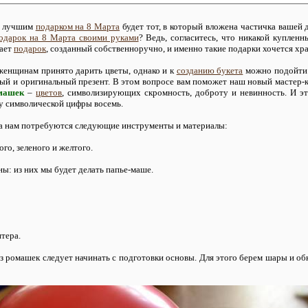
м лучшим
подарком на 8 Марта
будет тот, в который вложена частичка вашей 
одарок на 8 Марта своими руками
? Ведь, согласитесь, что никакой купленн
чает
подарок
, созданный собственноручно, и именно такие подарки хочется хр
енщинам принято дарить цветы, однако и к
созданию букета
можно подойти т
й и оригинальный презент. В этом вопросе вам поможет наш новый мастер-
омашек
–
цветов
, символизирующих скромность, доброту и невинность. И эт
у символической цифры восемь.
та нам потребуются следующие инструменты и материалы:
ого, зеленого и желтого.
ы: из них мы будет делать папье-маше.
нтера.
 ромашек следует начинать с подготовки основы. Для этого берем шары и об