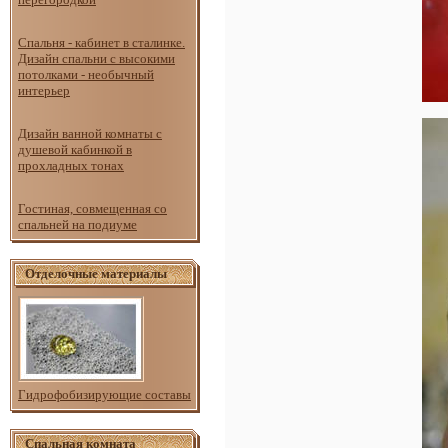
Спальня - кабинет в сталинке.
Дизайн спальни с высокими
потолками - необычный
интерьер
Дизайн ванной комнаты с
душевой кабинкой в
прохладных тонах
Гостиная, совмещенная со
спальней на подиуме
Отделочные материалы
Гидрофобизирующие составы
Спальная комната