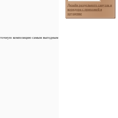
Дизайн раздельного санузла и
коридора с прихожей в
хрущевке
цветочную композицию самым выгодным