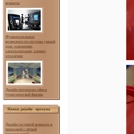
комнаты
Функциональные
возможности системы умный
дом: освещение,
электропитание, климат,
отопление
Дизайн интерьера офиса
туристической фирмы
Новые дизайн - проекты
Дизайн гостиной комнаты и
прихожей с лёгкой
перегородкой