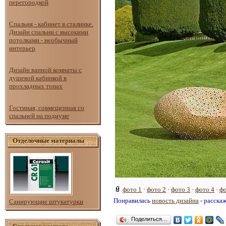
перегородкой
Спальня - кабинет в сталинке.
Дизайн спальни с высокими
потолками - необычный
интерьер
Дизайн ванной комнаты с
душевой кабинкой в
прохладных тонах
Гостиная, совмещенная со
спальней на подиуме
Отделочные материалы
фото 1
·
фото 2
·
фото 3
·
фото 4
·
фо
Понравилась
новость дизайна
- расска
Санирующие штукатурки
Поделиться…