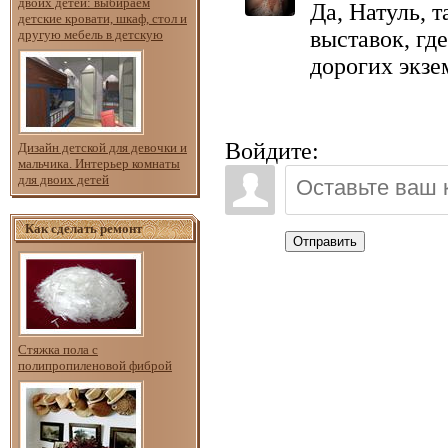
двоих детей: выбираем
Да, Натуль, т
детские кровати, шкаф, стол и
выставок, гд
другую мебель в детскую
дорогих экзе
Войдите:
Дизайн детской для девочки и
мальчика. Интерьер комнаты
для двоих детей
Как сделать ремонт
Отправить
Стяжка пола с
полипропиленовой фиброй