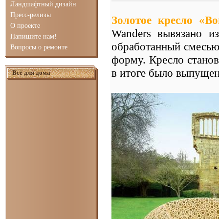
Ландшафтный дизайн
Пресс-релизы
Золотое кресло «B
О проекте
Wanders вывязано и
Напишите нам!
обработанный смесь
Вопросы о ремонте
форму. Кресло стано
в итоге было выпущен
Всё для дома