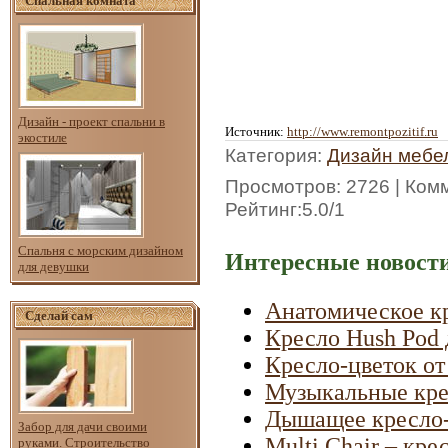
Спальная комната
Дизайн - проект спальни в
Источник
:
http://www.remontpozitif.ru
экостиле
Категория
:
Дизайн мебе
Просмотров
: 2726 |
Ком
Рейтинг
:
5.0
/
1
Спальня с морским дизайном
Интересные новости
для девушки
Анатомическое к
Сделай сам
Кресло Hush Pod 
Кресло-цветок от
Музыкальные кре
Дышащее кресло-
Забор для дачи своими
Multi Chair – кре
руками. Строительство