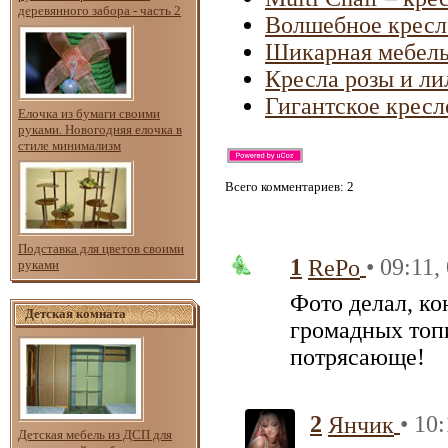
деревянного забора - часть 2
Волшебное кресло
Шикарная мебель
Кресла розы и ли
Гигантское кресл
Елочка из бумаги своими
руками. Новогодняя елочка в
стиле минимализм
Всего комментариев
: 2
Подставка для цветов своими
1
• 09:11,
RePo
руками
Фото делал, ко
Детская комната
громадных топ
потрясающе!
2
• 10
Янчик
Детская мебель из ДСП для