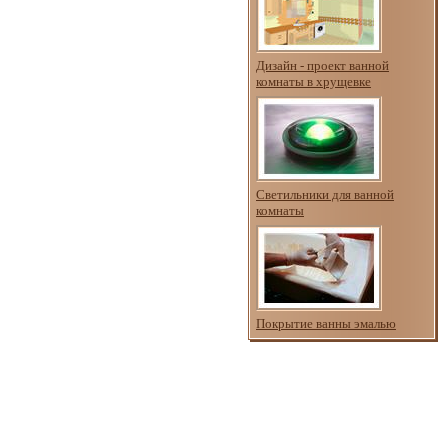
Дизайн - проект ванной
комнаты в хрущевке
Светильники для ванной
комнаты
Покрытие ванны эмалью