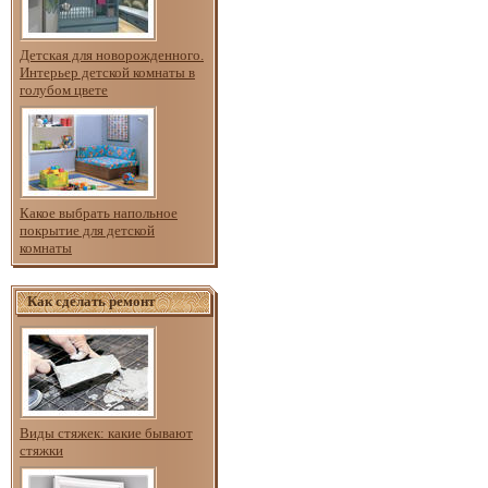
Детская для новорожденного.
Интерьер детской комнаты в
голубом цвете
Какое выбрать напольное
покрытие для детской
комнаты
Как сделать ремонт
Виды стяжек: какие бывают
стяжки