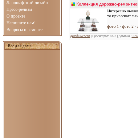
Ландшафтный дизайн
Коллекция дорожно-ремонтно
Пресс-релизы
Интересно выгляд
то привлекатель
О проекте
Напишите нам!
фото 1
·
фото 2
·
Вопросы о ремонте
Дизайн мебели
| Просмотров: 1873 | Добавил:
Янчи
Всё для дома