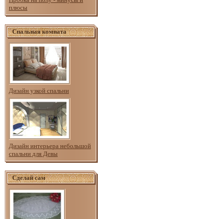
плюсы
Спальная комната
Дизайн узкой спальни
Дизайн интерьера небольшой
спальни для Девы
Сделай сам