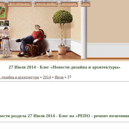
нта
фото интерьеров
новости дизайна
регистрация
вход
27 Июля 2014 - Блог «Новости дизайна и архитектуры»
 дизайна и архитектуры
»
2014
»
Июль
»
27
ости раздела 27 Июля 2014 - Блог на «РЕПО - ремонт позитив