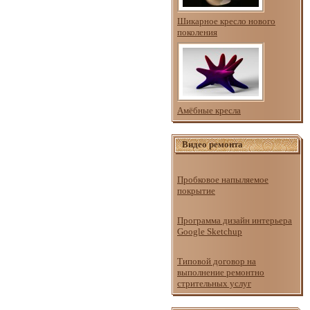
Шикарное кресло нового
поколения
Амёбные кресла
Видео ремонта
Пробковое напыляемое
покрытие
Программа дизайн интерьера
Google Sketchup
Типовой договор на
выполнение ремонтно
стрительных услуг