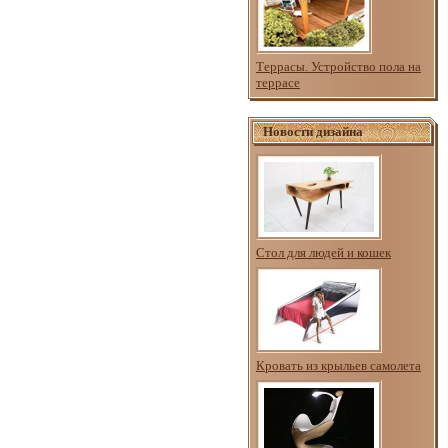
Террасы. Устройство пола на
террасе
Новости дизайна
Стол для людей и кошек
Кровать из крыльев самолета