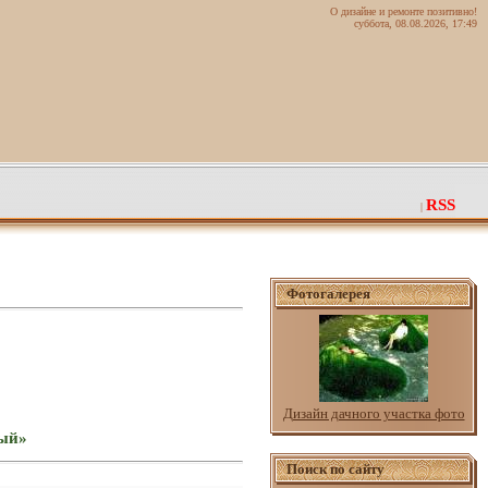
О дизайне и ремонте позитивно!
суббота, 08.08.2026, 17:49
RSS
|
Фотогалерея
Дизайн дачного участка фото
ный»
Поиск по сайту