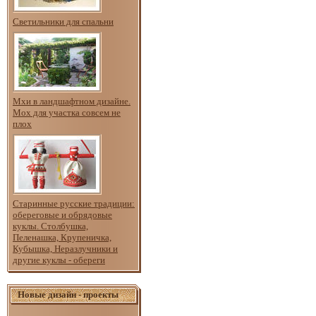
Светильники для спальни
Мхи в ландшафтном дизайне.
Мох для участка совсем не
плох
Старинные русские традиции:
обереговые и обрядовые
куклы. Столбушка,
Пеленашка, Крупеничка,
Кубышка, Неразлучники и
другие куклы - обереги
Новые дизайн - проекты