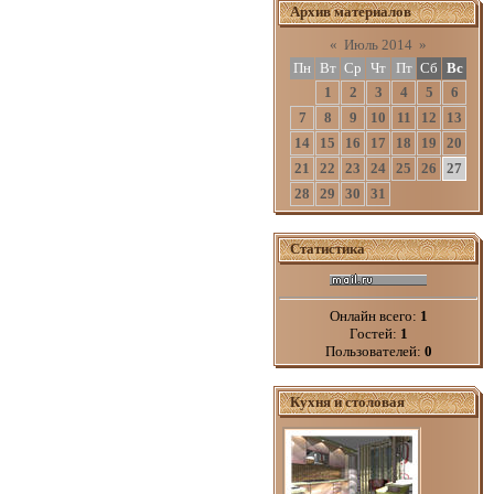
Архив материалов
«
Июль 2014
»
Пн
Вт
Ср
Чт
Пт
Сб
Вс
1
2
3
4
5
6
7
8
9
10
11
12
13
14
15
16
17
18
19
20
21
22
23
24
25
26
27
28
29
30
31
Статистика
Онлайн всего:
1
Гостей:
1
Пользователей:
0
Кухня и столовая