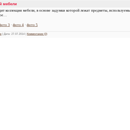
й мебели
ит коллекция мебели, в основе задумки которой лежат предметы, используемы
ное…
фото 3
·
фото 4
·
фото 5
к
| Дата:
27.07.2014
|
Комментарии (0)