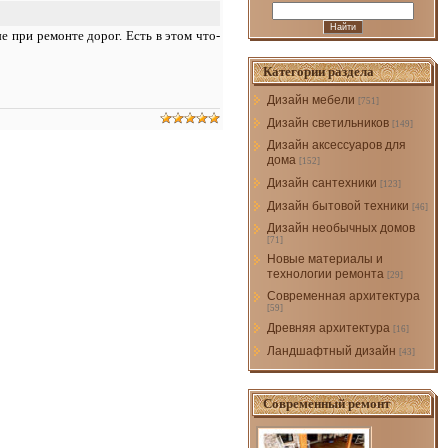
е при ремонте дорог. Есть в этом что-
Категории раздела
Дизайн мебели
[751]
Дизайн светильников
[149]
Дизайн аксессуаров для
дома
[152]
Дизайн сантехники
[123]
Дизайн бытовой техники
[46]
Дизайн необычных домов
[71]
Новые материалы и
технологии ремонта
[29]
Современная архитектура
[59]
Древняя архитектура
[16]
Ландшафтный дизайн
[43]
Современный ремонт