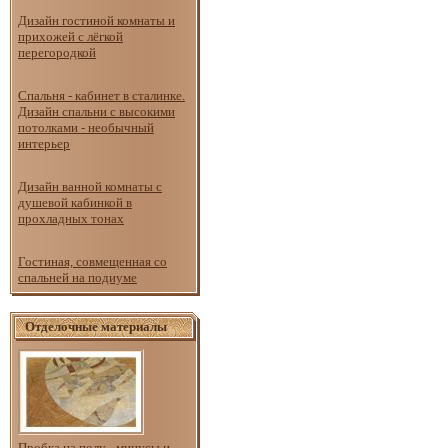
Дизайн гостиной комнаты и
прихожей с лёгкой
перегородкой
Спальня - кабинет в сталинке.
Дизайн спальни с высокими
потолками - необычный
интерьер
Дизайн ванной комнаты с
душевой кабинкой в
прохладных тонах
Гостиная, совмещенная со
спальней на подиуме
Отделочные материалы
Пробка на полу - минусы и