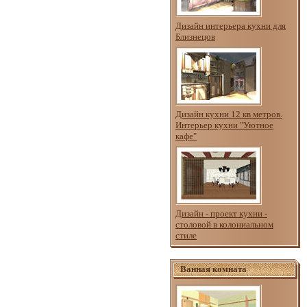
Дизайн интерьера кухни для
Близнецов
Дизайн кухни 12 кв метров.
Интерьер кухни "Уютное
кафе"
Дизайн - проект кухни -
столовой в колониальном
стиле
Ванная комната