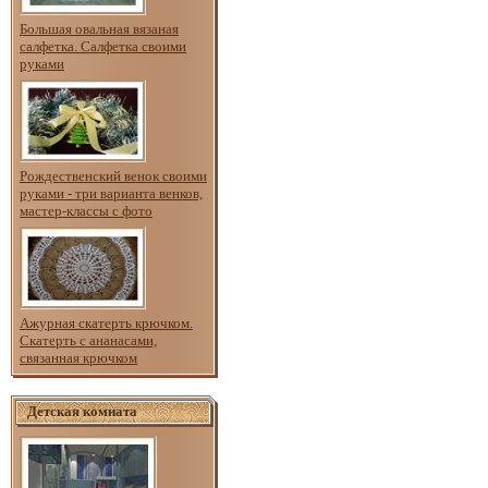
Большая овальная вязаная
салфетка. Салфетка своими
руками
Рождественский венок своими
руками - три варианта венков,
мастер-классы с фото
Ажурная скатерть крючком.
Скатерть с ананасами,
связанная крючком
Детская комната