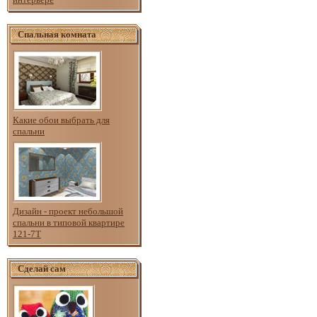
Спальная комната
Какие обои выбрать для
спальни
Дизайн - проект небольшой
спальни в типовой квартире
121-7Т
Сделай сам