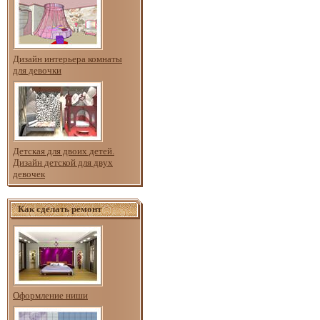
Дизайн интерьера комнаты
для девочки
Детская для двоих детей.
Дизайн детской для двух
девочек
Как сделать ремонт
Оформление ниши