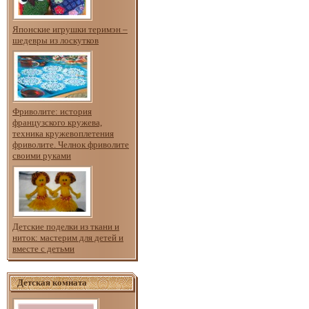
Японские игрушки теримэн –
шедевры из лоскутков
Фриволите: история
французского кружева,
техника кружевоплетения
фриволите. Челнок фриволите
своими руками
Детские поделки из ткани и
ниток: мастерим для детей и
вместе с детьми
Детская комната