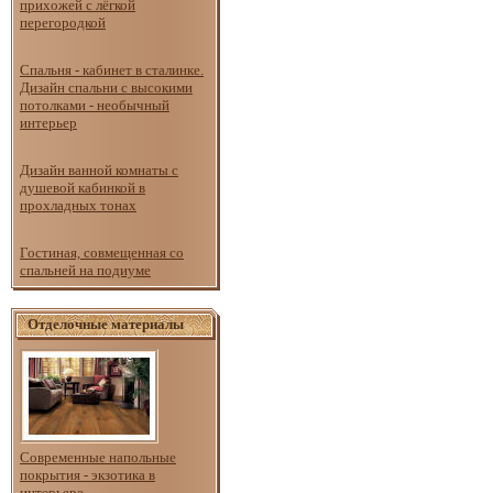
прихожей с лёгкой
перегородкой
Спальня - кабинет в сталинке.
Дизайн спальни с высокими
потолками - необычный
интерьер
Дизайн ванной комнаты с
душевой кабинкой в
прохладных тонах
Гостиная, совмещенная со
спальней на подиуме
Отделочные материалы
Современные напольные
покрытия - экзотика в
интерьере