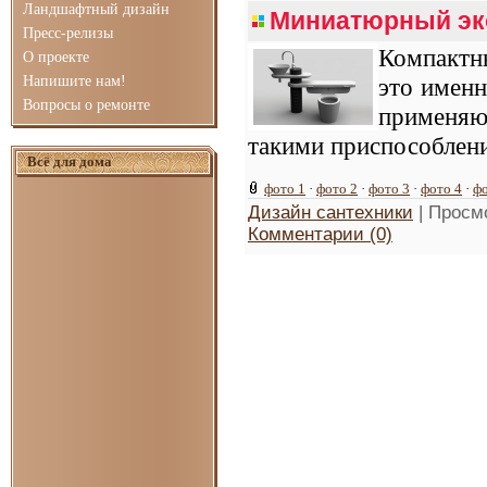
Ландшафтный дизайн
Миниатюрный эк
Пресс-релизы
Компактн
О проекте
Напишите нам!
это именн
Вопросы о ремонте
применяю
такими приспособлени
Всё для дома
фото 1
·
фото 2
·
фото 3
·
фото 4
·
фо
Дизайн сантехники
| Просм
Комментарии (0)