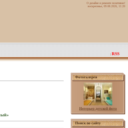
О дизайне и ремонте позитивно!
воскресенье, 09.08.2026, 11:20
RSS
|
Фотогалерея
Интерьер детской фото
вный»
Поиск по сайту