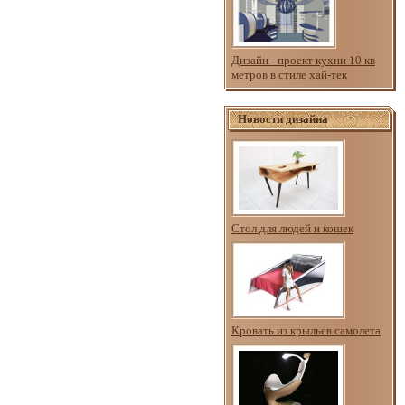
Дизайн - проект кухни 10 кв
метров в стиле хай-тек
Новости дизайна
Стол для людей и кошек
Кровать из крыльев самолета