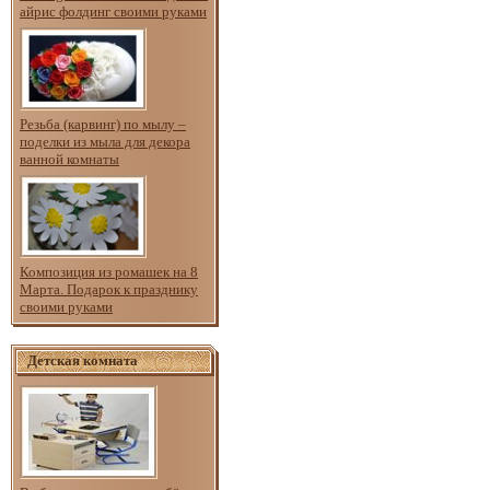
айрис фолдинг своими руками
Резьба (карвинг) по мылу –
поделки из мыла для декора
ванной комнаты
Композиция из ромашек на 8
Марта. Подарок к празднику
своими руками
Детская комната