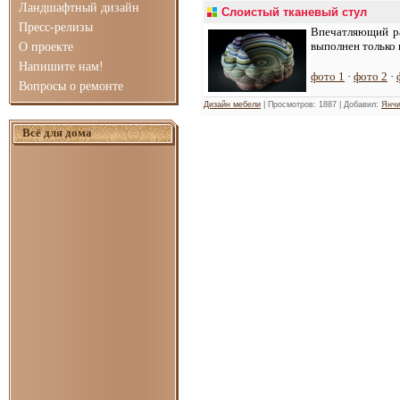
Ландшафтный дизайн
Слоистый тканевый стул
Пресс-релизы
Впечатляющий ра
выполнен только 
О проекте
Напишите нам!
фото 1
·
фото 2
·
Вопросы о ремонте
Дизайн мебели
| Просмотров: 1887 | Добавил:
Янчи
Всё для дома