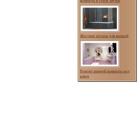
комнаты в стиле лаунж
Жесткие шторы для ванной
Ремонт ванной комнаты под
ключ