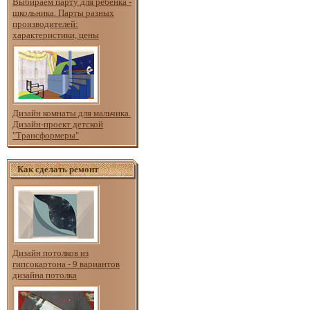
Выбираем парту для ребёнка -
школьника. Парты разных
производителей:
характеристики, цены
Дизайн комнаты для мальчика.
Дизайн-проект детской
"Трансформеры"
Как сделать ремонт
Дизайн потолков из
гипсокартона - 9 вариантов
дизайна потолка