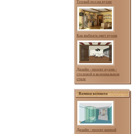
Теплый пол на кухне
Как выбрать цвет кухни
Дизайн - проект кухни -
столовой в колониальном
стиле
Ванная комната
Дизайн - проект ванной