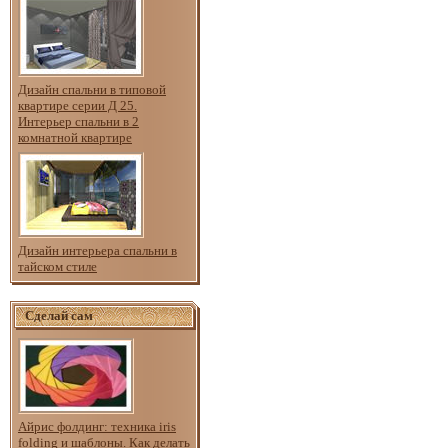
Дизайн спальни в типовой
квартире серии Д 25.
Интерьер спальни в 2
комнатной квартире
Дизайн интерьера спальни в
тайском стиле
Сделай сам
Айрис фолдинг: техника iris
folding и шаблоны. Как делать