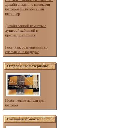
Дизайн спальни с высокими
потолками - необычный
интерьер
Дизайн ванной комнаты с
душевой кабинкой в
прохладных тонах
Гостиная, совмещенная со
спальней на подиуме
Отделочные материалы
Пластиковые панели для
потолка
Спальная комната