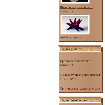
Шикарное кресло нового
поколения
Амёбные кресла
Видео ремонта
Пробковое напыляемое
покрытие
Моделирующая декоративная
штукатурка
Оригинальный декор на стекле
Архив материалов