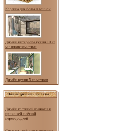
Корзина для белья в ванной
Дизайн интерьера кухни 10 кв
м в японском стиле
Дизайн кухни 5 кв метров
Новые дизайн - проекты
Дизайн гостиной комнаты и
прихожей с лёгкой
перегородкой
Спальня - кабинет в сталинке.