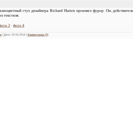
зноцветный стул дизайнера Richard Hutten произвел фурор. Он, действитель
из текстиля.
фото 3
·
фото 4
к
| Дата:
03.04.2014
|
Комментарии (0)