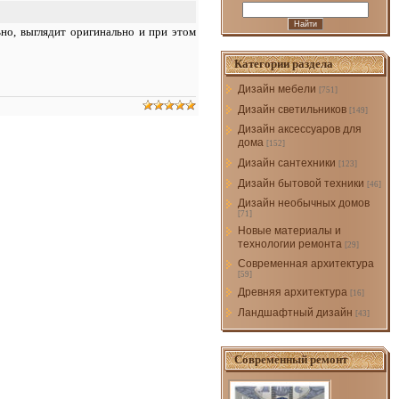
но, выглядит оригинально и при этом
Категории раздела
Дизайн мебели
[751]
Дизайн светильников
[149]
Дизайн аксессуаров для
дома
[152]
Дизайн сантехники
[123]
Дизайн бытовой техники
[46]
Дизайн необычных домов
[71]
Новые материалы и
технологии ремонта
[29]
Современная архитектура
[59]
Древняя архитектура
[16]
Ландшафтный дизайн
[43]
Современный ремонт