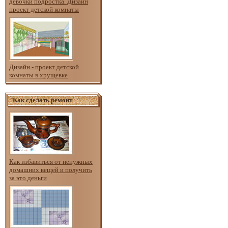
девочки подростка. Дизайн
проект детской комнаты
Дизайн - проект детской
комнаты в хрущевке
Как сделать ремонт
Как избавиться от ненужных
домашних вещей и получить
за это деньги