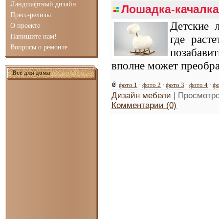
Ландшафтный дизайн
Лошадка-качалка
Пресс-релизы
Детские 
О проекте
Напишите нам!
где раст
Вопросы о ремонте
позабави
вполне может преобра
Всё для дома
фото 1
·
фото 2
·
фото 3
·
фото 4
·
фо
Дизайн мебели
| Просмотро
Комментарии (0)