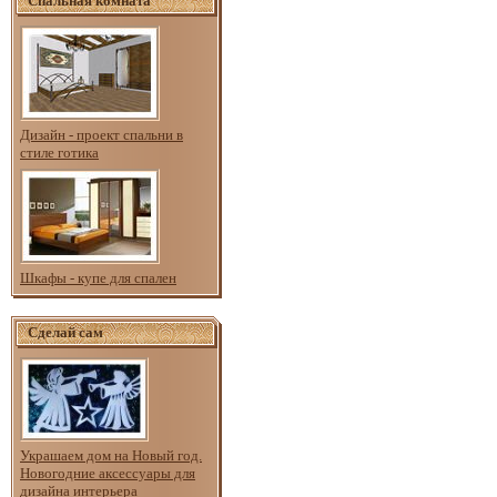
Спальная комната
Дизайн - проект спальни в
стиле готика
Шкафы - купе для спален
Сделай сам
Украшаем дом на Новый год.
Новогодние аксессуары для
дизайна интерьера