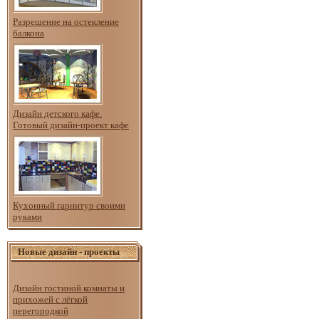
Разрешение на остекление
балкона
Дизайн детского кафе.
Готовый дизайн-проект кафе
Кухонный гарнитур своими
руками
Новые дизайн - проекты
Дизайн гостиной комнаты и
прихожей с лёгкой
перегородкой