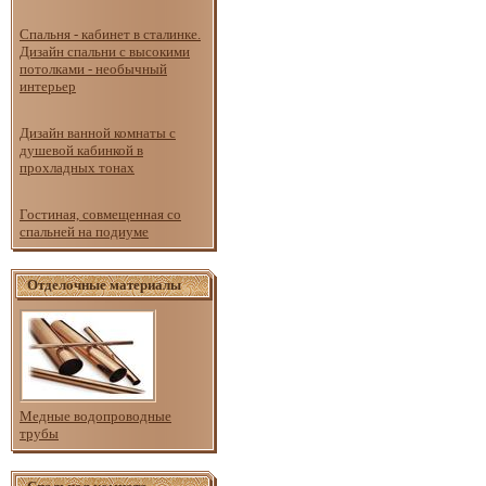
Спальня - кабинет в сталинке.
Дизайн спальни с высокими
потолками - необычный
интерьер
Дизайн ванной комнаты с
душевой кабинкой в
прохладных тонах
Гостиная, совмещенная со
спальней на подиуме
Отделочные материалы
Медные водопроводные
трубы