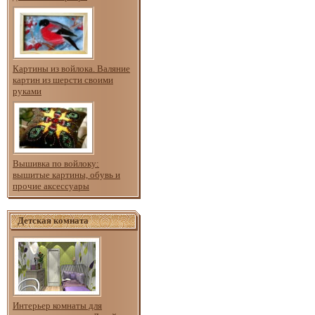
Картины из войлока. Валяние
картин из шерсти своими
руками
Вышивка по войлоку:
вышитые картины, обувь и
прочие аксессуары
Детская комната
Интерьер комнаты для