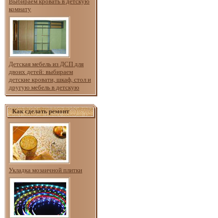
Выбираем кровать в детскую
комнату
Детская мебель из ДСП для
двоих детей: выбираем
детские кровати, шкаф, стол и
другую мебель в детскую
Как сделать ремонт
Укладка мозаичной плитки