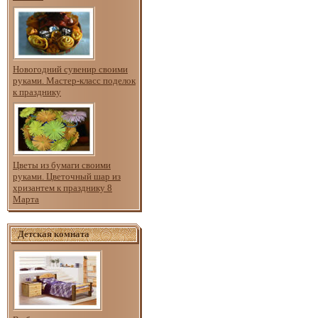
Новогодний сувенир своими
руками. Мастер-класс поделок
к празднику
Цветы из бумаги своими
руками. Цветочный шар из
хризантем к празднику 8
Марта
Детская комната