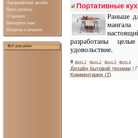
Ландшафтный дизайн
Портативные кух
Пресс-релизы
Раньше д
О проекте
Напишите нам!
мангала
Вопросы о ремонте
настоящи
разработаны целые
Всё для дома
удовольствие.
фото 1
·
фото 2
·
фото 3
·
фото 4
Дизайн бытовой техники
| 
Комментарии (2)