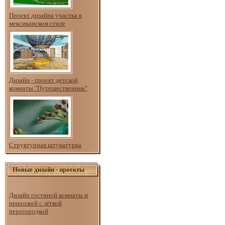
Проект дизайна участка в
мексиканском стиле
Дизайн - проект детской
комнаты "Путешественник"
Структурная штукатурка
Новые дизайн - проекты
Дизайн гостиной комнаты и
прихожей с лёгкой
перегородкой