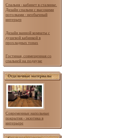
Спальня - кабинет в сталинке.
Дизайн спальни с высокими
потолками - необычный
интерьер
Дизайн ванной комнаты с
душевой кабинкой в
прохладных тонах
Гостиная, совмещенная со
спальней на подиуме
Отделочные материалы
Современные напольные
покрытия - экзотика в
интерьере