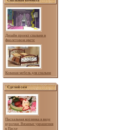
Спальная комната
Дизайн проект спальни в
фиолетовом цвете
Кованая мебель для спальни
Сделай сам
Пасхальная корзинка в виде
курочки. Вязаные украшения
к Пасхе