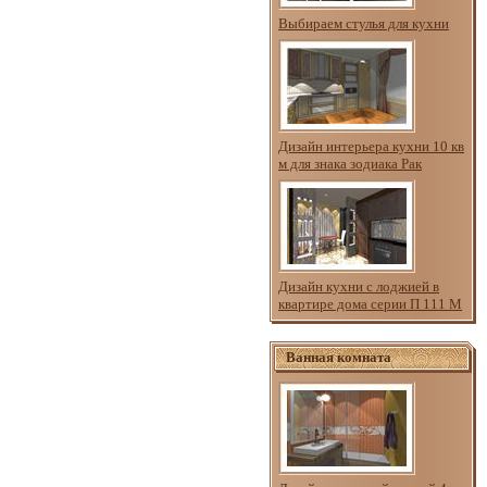
Выбираем стулья для кухни
Дизайн интерьера кухни 10 кв
м для знака зодиака Рак
Дизайн кухни с лоджией в
квартире дома серии П 111 М
Ванная комната