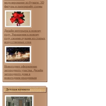
моделирование из бумаги: 3D
фигуры и паперкрафт схемы
Дизайн интерьера к новому
году. Украшения к новому
году своими руками из старых
искусственных елок
Новогоднее оформление
загородного участка. Дизайн
загородного дома к
новогодним праздникам
Детская комната