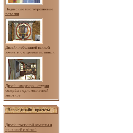
Подвесные многоуровневые
потолки
Дизайн небольшой ванной
комнаты с отделкой мозаикой
Дизайн квартиры - студии
создаём в однокомнатной
квартире
Новые дизайн - проекты
Дизайн гостиной комнаты и
прихожей с лёгкой