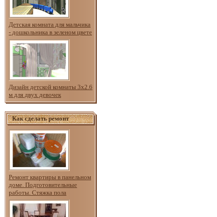
Детская комната для мальчика
- дошкольника в зеленом цвете
Дизайн детской комнаты 3х2.6
м для двух девочек
Как сделать ремонт
Ремонт квартиры в панельном
доме. Подготовительные
работы. Стяжка пола