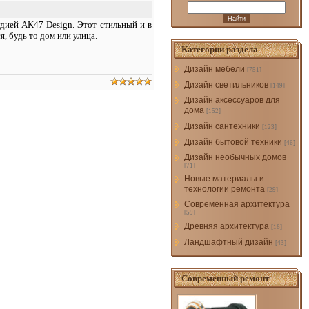
удией AK47 Design. Этот стильный и в
, будь то дом или улица.
Категории раздела
Дизайн мебели
[751]
Дизайн светильников
[149]
Дизайн аксессуаров для
дома
[152]
Дизайн сантехники
[123]
Дизайн бытовой техники
[46]
Дизайн необычных домов
[71]
Новые материалы и
технологии ремонта
[29]
Современная архитектура
[59]
Древняя архитектура
[16]
Ландшафтный дизайн
[43]
Современный ремонт