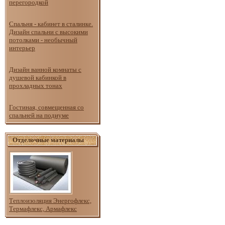
перегородкой
Спальня - кабинет в сталинке.
Дизайн спальни с высокими
потолками - необычный
интерьер
Дизайн ванной комнаты с
душевой кабинкой в
прохладных тонах
Гостиная, совмещенная со
спальней на подиуме
Отделочные материалы
Теплоизоляция Энергофлекс,
Термафлекс, Армафлекс