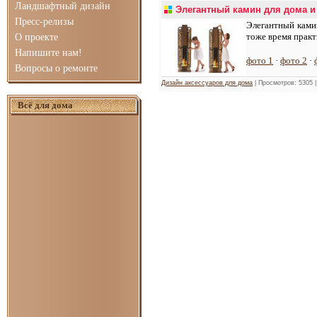
Ландшафтный дизайн
Элегантный камин для дома и
Пресс-релизы
Элегантный камин
тоже время практ
О проекте
Напишите нам!
фото 1
·
фото 2
·
Вопросы о ремонте
Дизайн аксессуаров для дома
| Просмотров: 5305 
Всё для дома