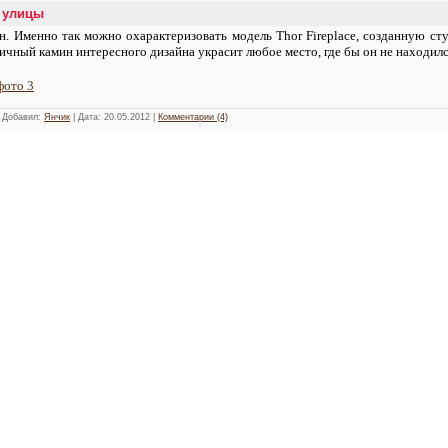
 улицы
. Именно так можно охарактеризовать модель Thor Fireplace, созданную ст
ичный камин интересного дизайна украсит любое место, где бы он не находился
фото 3
| Добавил:
Янчик
| Дата:
20.05.2012
|
Комментарии (4)