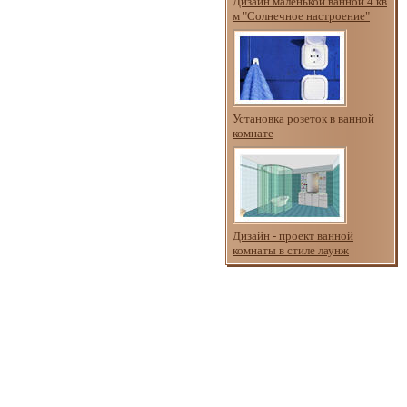
Дизайн маленькой ванной 4 кв
м "Солнечное настроение"
Установка розеток в ванной
комнате
Дизайн - проект ванной
комнаты в стиле лаунж