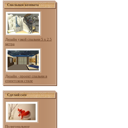
Спальная комната
Дизайн узкой спальни 5 х 2.5
метра
Дизайн - проект спальни в
египетском стиле
Сделай сам
Полигональное