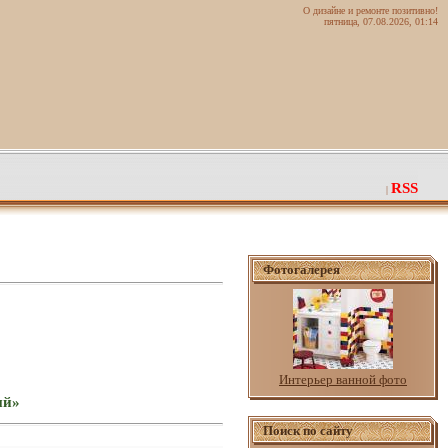
О дизайне и ремонте позитивно!
пятница, 07.08.2026, 01:14
RSS
|
Фотогалерея
Интерьер ванной фото
ый»
Поиск по сайту