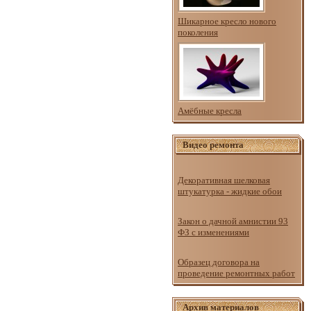
Шикарное кресло нового
поколения
Амёбные кресла
Видео ремонта
Декоративная шелковая
штукатурка - жидкие обои
Закон о дачной амнистии 93
ФЗ с изменениями
Образец договора на
проведение ремонтных работ
Архив материалов