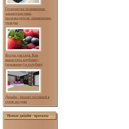
Георешетка полимерная:
характеристики,
производители, применение,
укладка
Ягоды для сада. Как
вырастить клубнику
(землянику) и голубику
Дизайн - проект гостиной в
стиле ар-деко
Новые дизайн - проекты