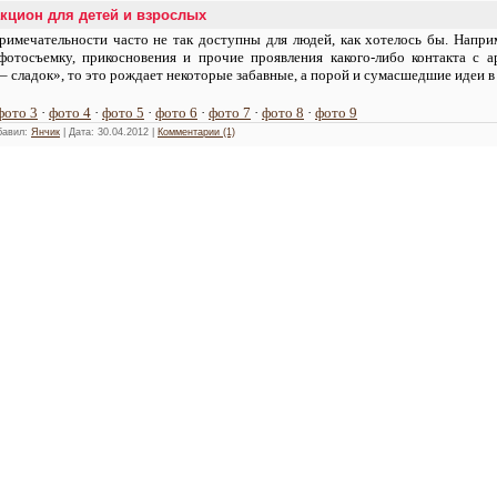
акцион для детей и взрослых
имечательности часто не так доступны для людей, как хотелось бы. Наприм
фотосъемку, прикосновения и прочие проявления какого-либо контакта с 
– сладок», то это рождает некоторые забавные, а порой и сумасшедшие идеи в
фото 3
·
фото 4
·
фото 5
·
фото 6
·
фото 7
·
фото 8
·
фото 9
обавил:
Янчик
| Дата:
30.04.2012
|
Комментарии (1)