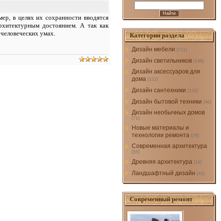
ер, в целях их сохранности вводятся
архитектурным достоянием. А так как
 человеческих умах.
Категории раздела
Дизайн мебели
[751]
Дизайн светильников
[149]
Дизайн аксессуаров для
дома
[152]
Дизайн сантехники
[123]
Дизайн бытовой техники
[46]
Дизайн необычных домов
[71]
Новые материалы и
технологии ремонта
[29]
Современная архитектура
[59]
Древняя архитектура
[16]
Ландшафтный дизайн
[43]
Современный ремонт