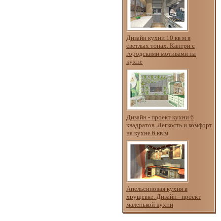
Дизайн кухни 10 кв м в
светлых тонах. Кантри с
городскими мотивами на
кухне
Дизайн - проект кухни 6
квадратов. Легкость и комфорт
на кухне 6 кв м
Апельсиновая кухня в
хрущевке. Дизайн - проект
маленькой кухни