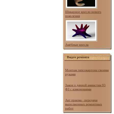
Шикарное кресло нового
поколения
Амёбные кресла
Видео ремонта
Монтаж гипсокартона своими
руками
Закон о дачной амнистии 93
ФЗ с изменениями
Акт приема - передачи
выполненных ремонтных
работ