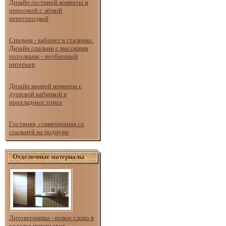
Дизайн гостиной комнаты и
прихожей с лёгкой
перегородкой
Спальня - кабинет в сталинке.
Дизайн спальни с высокими
потолками - необычный
интерьер
Дизайн ванной комнаты с
душевой кабинкой в
прохладных тонах
Гостиная, совмещенная со
спальней на подиуме
Отделочные материалы
Литокерамика - новое слово в
отделке интерьеров