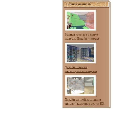
Ванная комната
Ванная комната в стиле
модерн. Дизайн - проект
Дизайн - проект
совмещенного санузла
Дизайн ванной комнаты в
типовой квартире серии П3