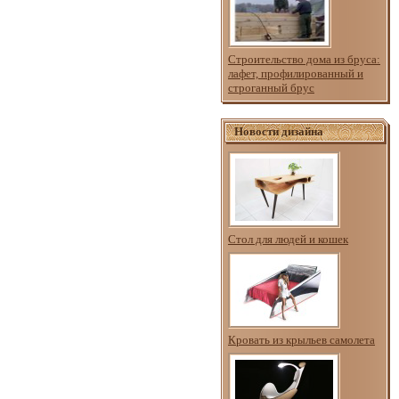
Строительство дома из бруса:
лафет, профилированный и
строганный брус
Новости дизайна
Стол для людей и кошек
Кровать из крыльев самолета