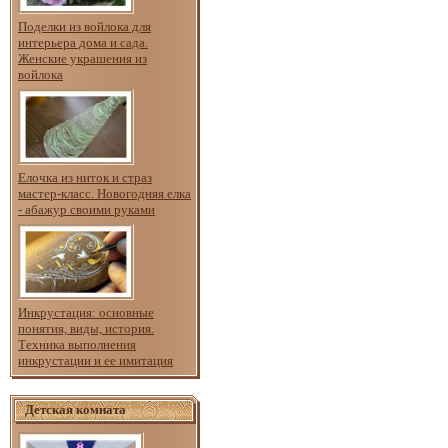
Поделки из войлока для
интерьера дома и сада.
Женские украшения из
войлока
Елочка из ниток и страз
мастер-класс. Новогодняя елка
- абажур своими руками
Инкрустация: основные
понятия, виды, история.
Техника выполнения
инкрустации и ее имитация
Детская комната