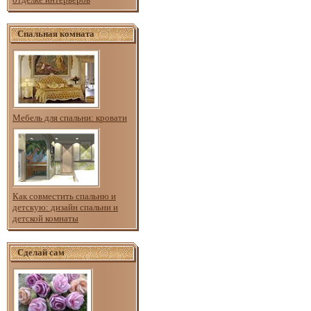
Спальная комната
Мебель для спальни: кровати
Как совместить спальню и
детскую: дизайн спальни и
детской комнаты
Сделай сам