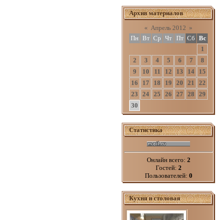
Архив материалов
«
Апрель 2012
»
Пн
Вт
Ср
Чт
Пт
Сб
Вс
1
2
3
4
5
6
7
8
9
10
11
12
13
14
15
16
17
18
19
20
21
22
23
24
25
26
27
28
29
30
Статистика
Онлайн всего:
2
Гостей:
2
Пользователей:
0
Кухня и столовая