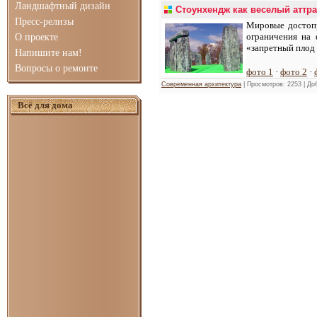
Ландшафтный дизайн
Стоунхендж как веселый аттр
Пресс-релизы
Мировые достопр
ограничения на 
О проекте
«запретный плод 
Напишите нам!
Вопросы о ремонте
фото 1
·
фото 2
·
Современная архитектура
| Просмотров: 2253 | Д
Всё для дома