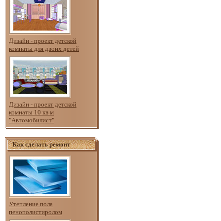
Дизайн - проект детской
комнаты для двоих детей
Дизайн - проект детской
комнаты 10 кв м
"Автомобилист"
Как сделать ремонт
Утепление пола
пенополистиролом