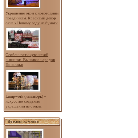
Украшение окон к новогодним
праздникам. Красивый декор
окна к Новому году из бумаги
Особенности чувашской
вышивки. Вышивка народов
Поволжья
Lampwork (лэмпворк) –
искусство создания
украшений из стекла
Детская комната