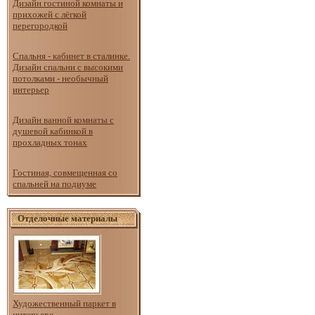
Дизайн гостиной комнаты и
прихожей с лёгкой
перегородкой
Спальня - кабинет в сталинке.
Дизайн спальни с высокими
потолками - необычный
интерьер
Дизайн ванной комнаты с
душевой кабинкой в
прохладных тонах
Гостиная, совмещенная со
спальней на подиуме
Отделочные материалы
Художественный паркет в
интерьере