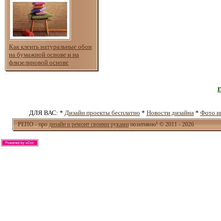
Как клеить натуральные обои
на бумажной основе и на
флизелиновой основе
ДЛЯ ВАС: *
Дизайн проекты бесплатно
*
Новости дизайна
*
Фото и
РЕПО - про
дизайн и ремонт своими руками
позитивно! © 2011 - 2026