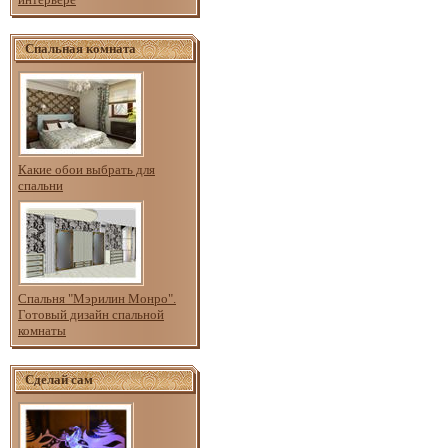
Спальная комната
Какие обои выбрать для
спальни
Спальня "Мэрилин Монро".
Готовый дизайн спальной
комнаты
Сделай сам