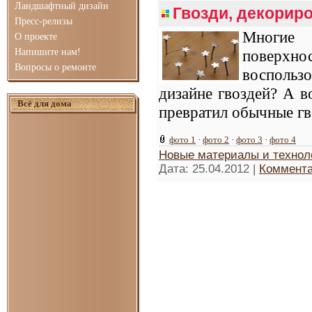
Ландшафтный дизайн
Гвозди, декорир
Пресс-релизы
Многие 
О проекте
Напишите нам!
поверхн
Вопросы о ремонте
воспольз
дизайне гвоздей? А в
Всё для дома
превратил обычные гв
фото 1
·
фото 2
·
фото 3
·
фото 4
Новые материалы и технол
Дата:
25.04.2012
|
Коммента