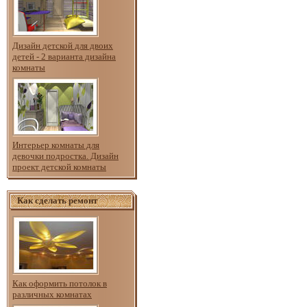
Дизайн детской для двоих
детей - 2 варианта дизайна
комнаты
Интерьер комнаты для
девочки подростка. Дизайн
проект детской комнаты
Как сделать ремонт
Как оформить потолок в
различных комнатах