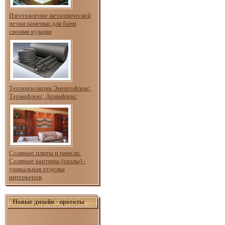
Изготовление металлической
печки каменки для бани
своими руками
Теплоизоляция Энергофлекс,
Термафлекс, Армафлекс
Соляные плиты и панели.
Соляные картины (пазлы) -
уникальная отделка
интерьеров
Новые дизайн - проекты