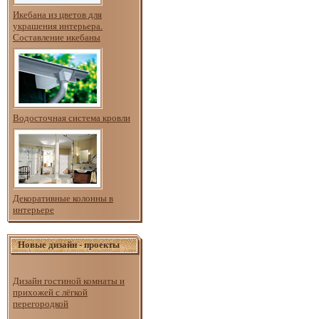
Икебана из цветов для
украшения интерьера.
Составление икебаны
Водосточная система кровли
Декоративные колонны в
интерьере
Новые дизайн - проекты
Дизайн гостиной комнаты и
прихожей с лёгкой
перегородкой