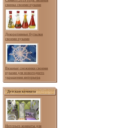
Символ 2019 года: вязаная
свинка своими руками
Декоративные бутылки
своими руками
Вязаные снежинки своими
руками для новогоднего
украшения интерьера
Детская комната
Интерьер комнаты для