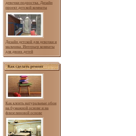
девочки подростка. Дизайн
проект детской комнаты
Дизайн детской для девочки и
мальчика. Интерьер комнаты
для двоих детей
Как сделать ремонт
Как клеить натуральные обои
на бумажной основе и на
флизелиновой основе