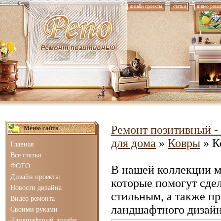
дизайн проекты
статьи
видео ремо
Ремонт позитивный - 
Меню сайта
для дома
»
Ковры
» К
Главная
Все статьи
ФОТО
В нашей коллекции 
Дизайн проекты
которые помогут сде
Новости дизайна
стильным, а также п
Видео ремонта
ландшафтного дизайн
Своими руками
Ландшафтный дизайн