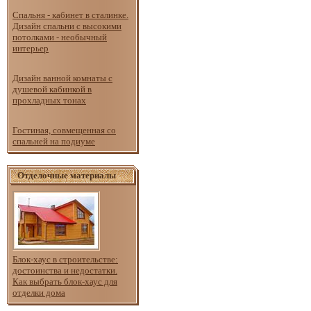
Спальня - кабинет в сталинке.
Дизайн спальни с высокими
потолками - необычный
интерьер
Дизайн ванной комнаты с
душевой кабинкой в
прохладных тонах
Гостиная, совмещенная со
спальней на подиуме
Отделочные материалы
Блок-хаус в строительстве:
достоинства и недостатки.
Как выбрать блок-хаус для
отделки дома