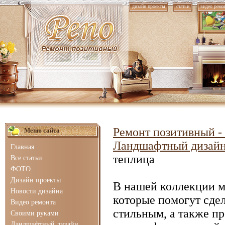
дизайн проекты
статьи
видео ремо
Ремонт позитивный - 
Меню сайта
Ландшафтный дизай
Главная
теплица
Все статьи
ФОТО
Дизайн проекты
В нашей коллекции 
Новости дизайна
которые помогут сде
Видео ремонта
стильным, а также п
Своими руками
Ландшафтный дизайн