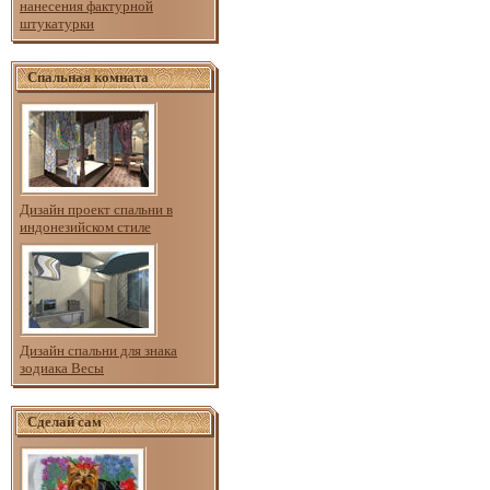
нанесения фактурной
штукатурки
Спальная комната
Дизайн проект спальни в
индонезийском стиле
Дизайн спальни для знака
зодиака Весы
Сделай сам