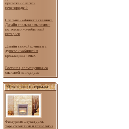
прихожей с лёгкой
перегородкой
Спальня - кабинет в сталинке.
Дизайн спальни с высокими
потолками - необычный
интерьер
Дизайн ванной комнаты с
душевой кабинкой в
прохладных тонах
Гостиная, совмещенная со
спальней на подиуме
Отделочные материалы
Фактурная штукатурка:
характеристики и технология