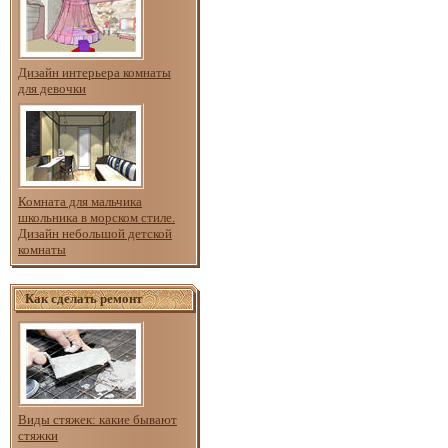
Дизайн интерьера комнаты
для девочки
Комната для мальчика
школьника в морском стиле.
Дизайн небольшой детской
комнаты
Как сделать ремонт
Виды стяжек: какие бывают
стяжки