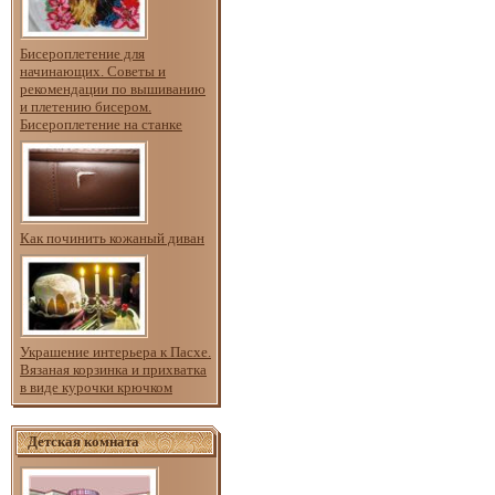
Бисероплетение для
начинающих. Советы и
рекомендации по вышиванию
и плетению бисером.
Бисероплетение на станке
Как починить кожаный диван
Украшение интерьера к Пасхе.
Вязаная корзинка и прихватка
в виде курочки крючком
Детская комната