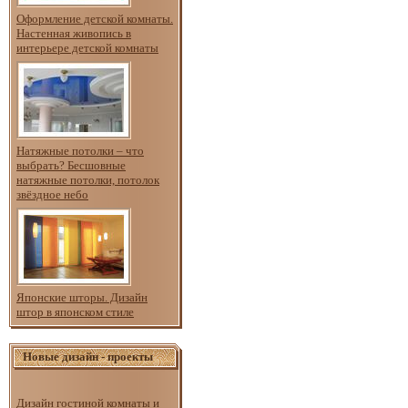
Оформление детской комнаты.
Настенная живопись в
интерьере детской комнаты
Натяжные потолки – что
выбрать? Бесшовные
натяжные потолки, потолок
звёздное небо
Японские шторы. Дизайн
штор в японском стиле
Новые дизайн - проекты
Дизайн гостиной комнаты и