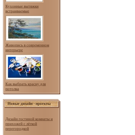
Кухонные вытяжки
встраиваемые
Живопись в современном
интерьере
Как выбрать краску для
потолка
Новые дизайн - проекты
Дизайн гостиной комнаты и
прихожей с лёгкой
перегородкой