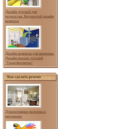
Дизайн детской для
подростка. Недорогой дизайн
комнаты
Дизайн комнаты для мальчика.
Дизайн-проект детской
"Трансформеры"
Как сделать ремонт
Декоративные колонны в
интерьере