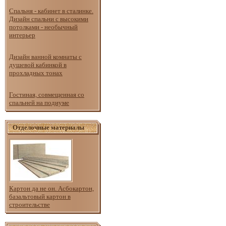
Спальня - кабинет в сталинке.
Дизайн спальни с высокими
потолками - необычный
интерьер
Дизайн ванной комнаты с
душевой кабинкой в
прохладных тонах
Гостиная, совмещенная со
спальней на подиуме
Отделочные материалы
Картон да не он. Асбокартон,
базальтовый картон в
строительстве