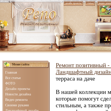
дизайн проекты
статьи
видео ремо
Ремонт позитивный - 
Меню сайта
Ландшафтный дизай
Главная
терраса на даче
Все статьи
ФОТО
Дизайн проекты
В нашей коллекции 
Новости дизайна
которые помогут сде
Видео ремонта
стильным, а также п
Своими руками
Ландшафтный дизайн