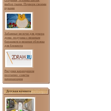
создания, техника шитья,
выбор ткани. Пэчворк своими
руками
Забавные мелочи для декора
дома: подушка с вязаным
барашком и вязаная обложка
для блокнота
Рисунки карандашом
поэтапно: советы
начинающим
Детская комната