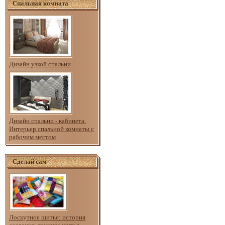
Спальная комната
Дизайн узкой спальни
Дизайн спальни - кабинета.
Интерьер спальной комнаты с
рабочим местом
Сделай сам
Лоскутное шитье: история