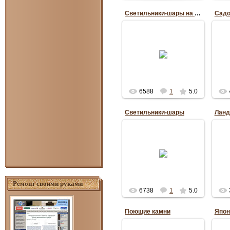
Светильники-шары на воде
03.08.2011
Anuta_ua1195
6588
1
5.0
Светильники-шары
03.08.2011
Светильники-шары,
лежащие на газоне
замечательно
освещают находящийся
рядом участок,
выполняя еще при этом
декоративн...
Ремонт своими руками
6738
1
5.0
Anuta_ua1195
Поющие камни
Япон
01.08.2011