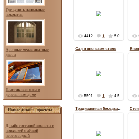
Ландшафтная акустика
На
Где купить напольные
может иметь вид
япо
камней, которые
вод
покрытия
называют "поющие
камни" - при правильном
оформлении в ...
оф
Anuta_ua1195
4412
1
5.0
Сад в японском стиле
Арочные межкомнатные
двери
31.07.2011
Сады в японском стиле
Н
манят и притягивают
япо
человека, поражая своей
ос
естественной красотой
и атмосферой
со
философии
Пластиковые окна в
Anuta_ua1195
деревянном доме
5591
1
4.5
Традиционная беседка в японском саду
Новые дизайн - проекты
Дизайн гостиной комнаты и
29.07.2011
прихожей с лёгкой
перегородкой
Anuta_ua1195