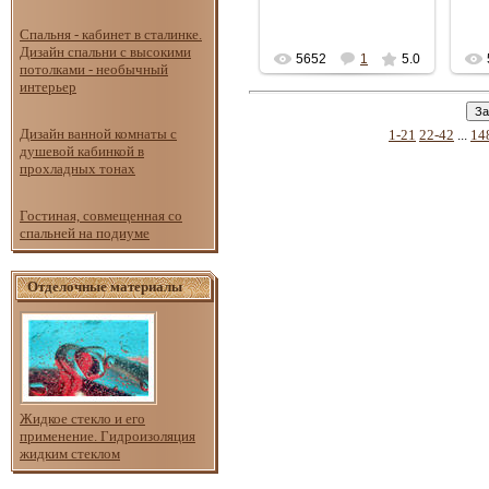
Спальня - кабинет в сталинке.
Дизайн спальни с высокими
5652
1
5.0
потолками - необычный
интерьер
Дизайн ванной комнаты с
1-21
22-42
...
14
душевой кабинкой в
прохладных тонах
Гостиная, совмещенная со
спальней на подиуме
Отделочные материалы
Жидкое стекло и его
применение. Гидроизоляция
жидким стеклом