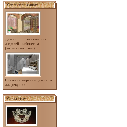
Спальная комната
Дизайн - проект спальни с
лоджией - кабинетом
(восточный стиль)
Спальня с морским дизайном
для девушки
Сделай сам