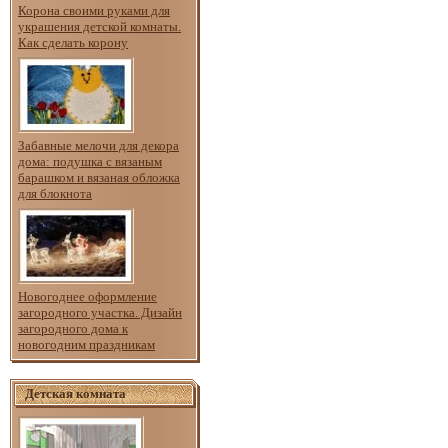
Корона своими руками для
украшения детской комнаты.
Как сделать корону
Забавные мелочи для декора
дома: подушка с вязаным
барашком и вязаная обложка
для блокнота
Новогоднее оформление
загородного участка. Дизайн
загородного дома к
новогодним праздникам
Детская комната