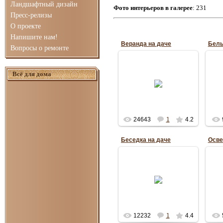
Ландшафтный дизайн
Фото интерьеров в галерее
: 231
Пресс-релизы
О проекте
Напишите нам!
Веранда на даче
Бель
Вопросы о ремонте
Всё для дома
05.08.2011
Бел
Anuta_ua1195
24643
1
4.2
Беседка на даче
Осве
05.08.2011
Вряд ли какая-то зона
отдыха обойдется без
беседки. И главное тут
правильно подойти к
обустройству беседки,
проявив в...
Anuta_ua1195
12232
1
4.4