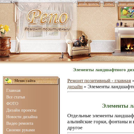
дизайн проекты
статьи
видео ремо
Элементы ландшафтного диза
Ремонт позитивный - главная
Меню сайта
дизайн
» Элементы ландшафтн
Главная
Все статьи
ФОТО
Элементы л
Дизайн проекты
Отдельные элементы ландшафт
Новости дизайна
альпийские горки, фонтаны и 
Видео ремонта
другое
Своими руками