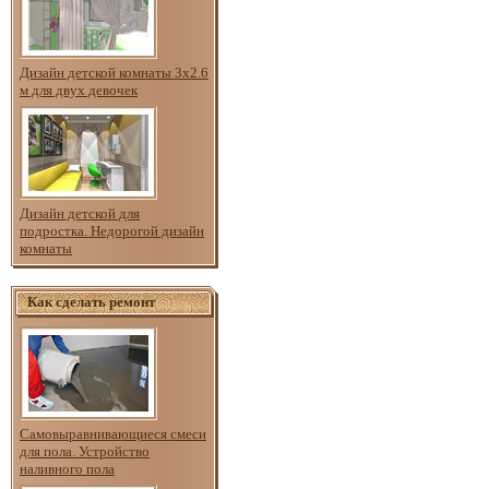
Дизайн детской комнаты 3х2.6
м для двух девочек
Дизайн детской для
подростка. Недорогой дизайн
комнаты
Как сделать ремонт
Самовыравнивающиеся смеси
для пола. Устройство
наливного пола