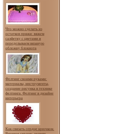
Что можно сделать из
остатков пряжи: вяжем
салфетку с цветами и
переделываем вязаную
обложку блокнота
Фелтинг своими руками:
материалы, инструменты,
создание рисунка в технике
фелтинга. Фелтинг в дизайне
интерьера
Как связать сердце крючком.
Вязаное сердце: делаем