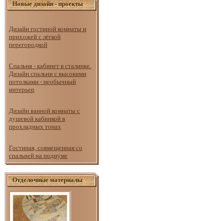
Новые дизайн - проекты
Дизайн гостиной комнаты и
прихожей с лёгкой
перегородкой
Спальня - кабинет в сталинке.
Дизайн спальни с высокими
потолками - необычный
интерьер
Дизайн ванной комнаты с
душевой кабинкой в
прохладных тонах
Гостиная, совмещенная со
спальней на подиуме
Отделочные материалы