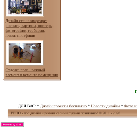
Дизайн стен в квартире:
роспись, картины, постеры,
фотографии, гербарии,
плакаты и афиши
Отделка пола - важный
элемент в ремонте помещения
ДЛЯ ВАС: *
Дизайн проекты бесплатно
*
Новости дизайна
*
Фото и
РЕПО - про
дизайн и ремонт своими руками
позитивно! © 2011 - 2026