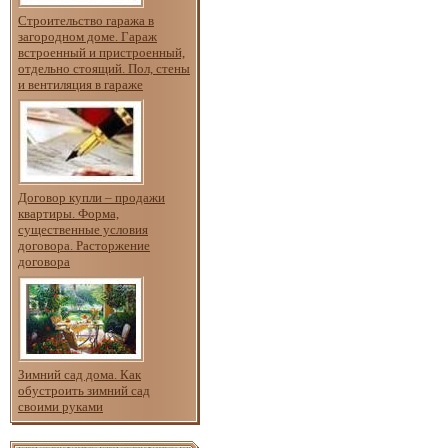
Строительство гаража в
загородном доме. Гараж
встроенный и пристроенный,
отдельно стоящий. Пол, стены
и вентиляция в гараже
Договор купли – продажи
квартиры. Форма,
существенные условия
договора. Расторжение
договора
Зимний сад дома. Как
обустроить зимний сад
своими руками