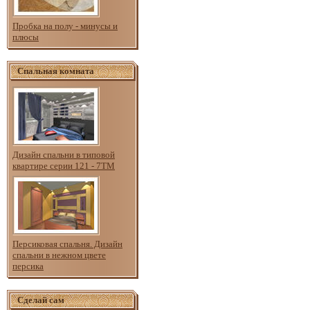
Пробка на полу - минусы и
плюсы
Спальная комната
Дизайн спальни в типовой
квартире серии 121 - 7ТМ
Персиковая спальня. Дизайн
спальни в нежном цвете
персика
Сделай сам