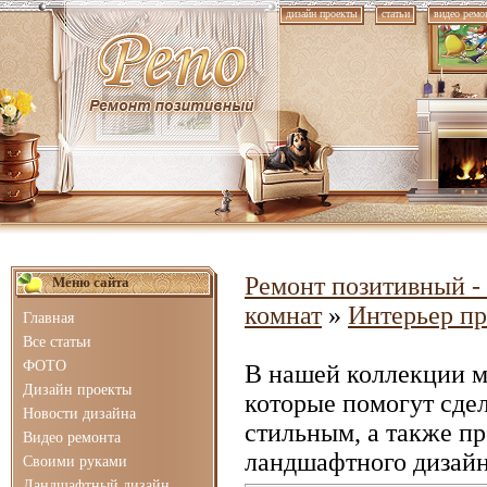
дизайн проекты
статьи
видео ремо
Ремонт позитивный - 
Меню сайта
комнат
»
Интерьер п
Главная
Все статьи
ФОТО
В нашей коллекции 
Дизайн проекты
которые помогут сде
Новости дизайна
стильным, а также п
Видео ремонта
ландшафтного дизайн
Своими руками
Ландшафтный дизайн