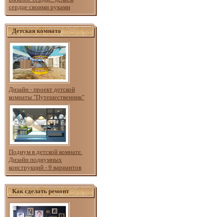
сердце своими руками
Детская комната
Дизайн - проект детской
комнаты "Путешественник"
Подиум в детской комнате.
Дизайн подиумных
конструкций - 9 вариантов
Как сделать ремонт