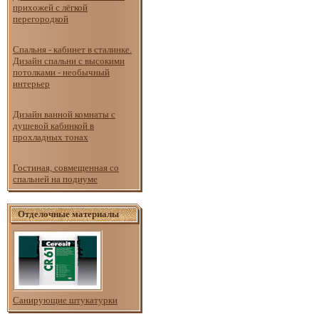
прихожей с лёгкой
перегородкой
Спальня - кабинет в сталинке.
Дизайн спальни с высокими
потолками - необычный
интерьер
Дизайн ванной комнаты с
душевой кабинкой в
прохладных тонах
Гостиная, совмещенная со
спальней на подиуме
Отделочные материалы
Санирующие штукатурки