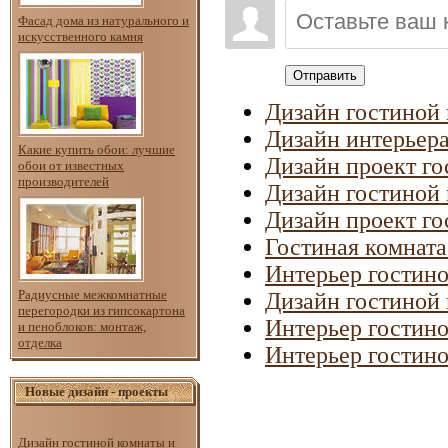
Фасад дома из натурального и
искусственного камня
Отправить
Дизайн гостиной
Дизайн интерьера
Какие купить обои: лучшие
Дизайн проект го
обои от известных
производителей
Дизайн гостиной
Дизайн проект го
Гостиная комната
Интерьер гостино
Радиусные межкомнатные
Дизайн гостиной 
перегородки из гипсокартона
Интерьер гостино
и пеноблоков: монтаж,
отделка
Интерьер гостин
Новые дизайн - проекты
Дизайн гостиной комнаты и