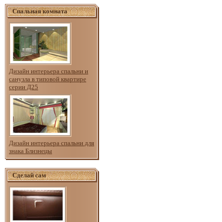
Спальная комната
Дизайн интерьера спальни и
санузла в типовой квартире
серии Д25
Дизайн интерьера спальни для
знака Близнецы
Сделай сам