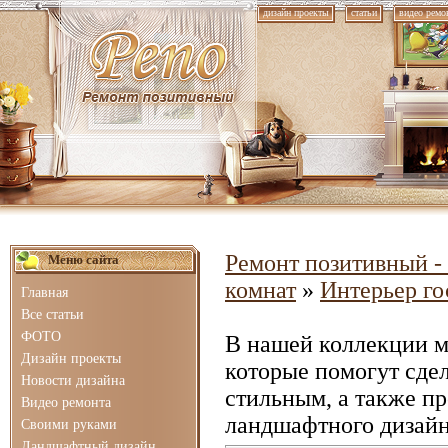
дизайн проекты
статьи
видео ремо
Ремонт позитивный - 
Меню сайта
комнат
»
Интерьер го
Главная
Все статьи
ФОТО
В нашей коллекции 
Дизайн проекты
которые помогут сде
Новости дизайна
стильным, а также п
Видео ремонта
ландшафтного дизайн
Своими руками
Ландшафтный дизайн