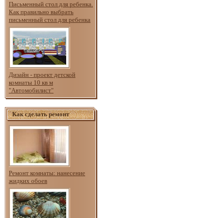
Письменный стол для ребенка.
Как правильно выбрать
письменный стол для ребенка
Дизайн - проект детской
комнаты 10 кв м
"Автомобилист"
Как сделать ремонт
Ремонт комнаты: нанесение
жидких обоев