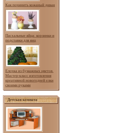
Как починить кожаный диван
Пасхальные яйца: корзинки и
подставки для яиц
Елочка из бумажных цветов.
Мастер-класс изготовления
креативной новогодней елки
своими руками
Детская комната