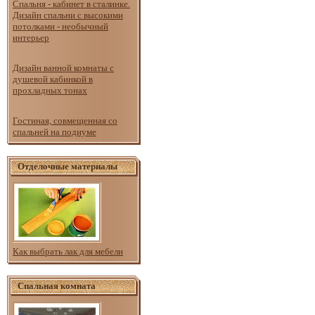
Спальня - кабинет в сталинке.
Дизайн спальни с высокими
потолками - необычный
интерьер
Дизайн ванной комнаты с
душевой кабинкой в
прохладных тонах
Гостиная, совмещенная со
спальней на подиуме
Отделочные материалы
Как выбрать лак для мебели
Спальная комната