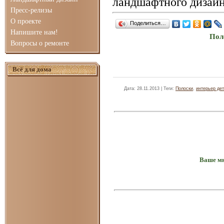
ландшафтного дизайн
Пресс-релизы
О проекте
Поделиться…
Напишите нам!
Пол
Вопросы о ремонте
Всё для дома
Дата
: 28.11.2013 |
Теги
:
Полоски
,
интерьер де
Ваше мн