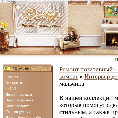
дизайн проекты
статьи
видео ремо
П
Ремонт позитивный - 
Меню сайта
комнат
»
Интерьер де
Главная
мальчика
Все статьи
ФОТО
Дизайн проекты
В нашей коллекции 
Новости дизайна
которые помогут сде
Видео ремонта
стильным, а также п
Своими руками
Ландшафтный дизайн