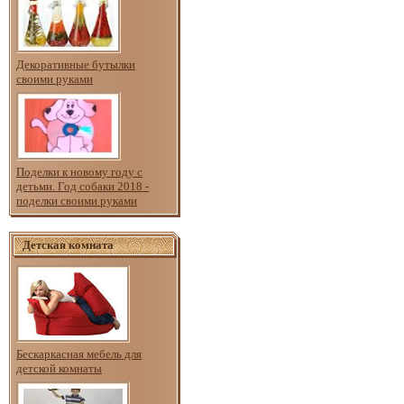
Декоративные бутылки
своими руками
Поделки к новому году с
детьми. Год собаки 2018 -
поделки своими руками
Детская комната
Бескаркасная мебель для
детской комнаты