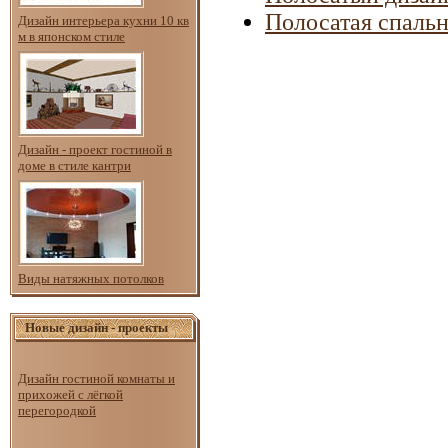
Полосатая спальн
Дизайн интерьера кухни 10 кв
м в японском стиле
Дизайн - проект гостиной в
доме в стиле кантри
Виды натяжных потолков
Новые дизайн - проекты
Дизайн гостиной комнаты и
прихожей с лёгкой
перегородкой