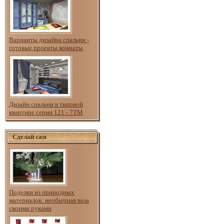
Варианты дизайна спальни -
готовые проекты комнаты
Дизайн спальни в типовой
квартире серии 121 - 7ТМ
Сделай сам
Поделки из природных
материалов: необычная ваза
своими руками