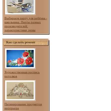
Выбираем парту для ребёнка -
школьника. Парты разных
производителей:
характеристики, цены
Как сделать ремонт
Художественная роспись
потолков
Патинирование предметов
интерьера